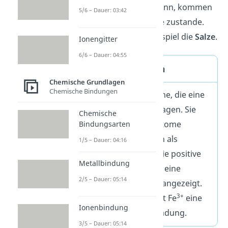
sehr stark werden kann, kommen
5/6 – Dauer: 03:42
äußerst stabile Stoffe zustande.
Dazu zählen zum Beispiel die
Salze
.
Ionengitter
6/6 – Dauer: 04:55
Kation Definition
Chemische Grundlagen
Chemische Bindungen
Kationen
sind Atome, die eine
positive Ladung
tragen. Sie
Chemische
entstehen, wenn Atome
Bindungsarten
weniger Elektronen als
1/5 – Dauer: 04:16
Protonen haben. Die positive
Metallbindung
Ladung wird durch eine
2/5 – Dauer: 05:14
hochgestellte Zahl angezeigt.
3+
Zum Beispiel besitzt Fe
eine
Ionenbindung
dreifach
positive Ladung.
3/5 – Dauer: 05:14