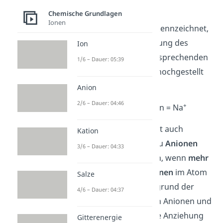
Protonen aufnimmt
.
Chemische Grundlagen
Ionen
Kationen werden gekennzeichnet,
indem du die Abkürzung des
Ion
Elements mit der entsprechenden
1/6 – Dauer: 05:39
Ladung (
+
) dahinter hochgestellt
aufschreibst:
Anion
2/6 – Dauer: 04:46
+
Natrium-Kation = Na
Gut zu wissen:
Es gibt auch
Kation
negative Ionen, die du
Anionen
3/6 – Dauer: 04:33
nennst. Sie entstehen, wenn
mehr
Elektronen als Protonen
im Atom
Salze
vorhanden sind. Aufgrund der
4/6 – Dauer: 04:37
Ladungen ziehen sich Anionen und
Kationen an. Da diese Anziehung
Gitterenergie