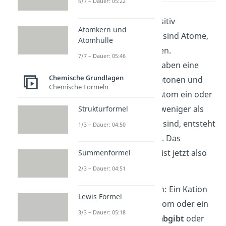
6/7 – Dauer: 05:22
Das
Kation
ist ein positiv
Atomkern und
geladenes Ion. Ionen sind Atome,
Atomhülle
die eine Ladung tragen.
7/7 – Dauer: 05:46
Ungeladene Atome haben eine
Chemische Grundlagen
gleiche Anzahl an Protonen und
Chemische Formeln
Elektronen. Hat das Atom ein oder
mehrere Elektronen weniger als
Strukturformel
Protonen vorhanden sind, entsteht
1/3 – Dauer: 04:50
eine
positive Ladung
. Das
vorliegende Teilchen ist jetzt also
Summenformel
ein Kation.
2/3 – Dauer: 04:51
Du kannst dir merken: Ein Kation
Lewis Formel
entsteht, wenn ein Atom oder ein
3/3 – Dauer: 05:18
Molekül
Elektronen
abgibt
oder