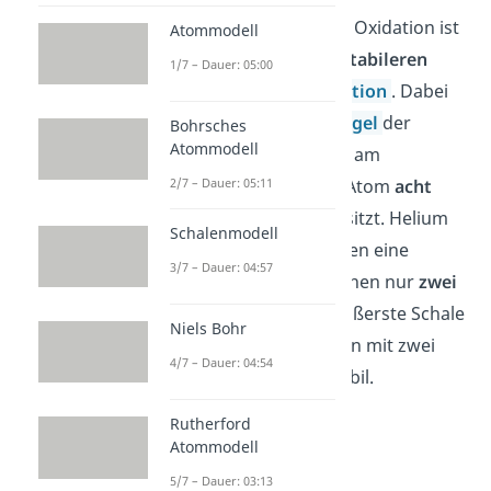
Die Triebkraft für die Oxidation ist
Atommodell
das Erreichen einer
stabileren
1/7 – Dauer: 05:00
Elektronenkonfiguration
. Dabei
ist nach der
Oktettregel
der
Bohrsches
Atommodell
Zustand eines Atoms am
stabilsten, wenn ein Atom
acht
2/7 – Dauer: 05:11
Außenelektronen besitzt. Helium
Schalenmodell
und Wasserstoff bilden eine
3/7 – Dauer: 04:57
Ausnahme, da bei denen nur
zwei
Elektronen auf die äußerste Schale
Niels Bohr
passen. Sie sind schon mit zwei
4/7 – Dauer: 04:54
Außenelektronen stabil.
Rutherford
Atommodell
5/7 – Dauer: 03:13