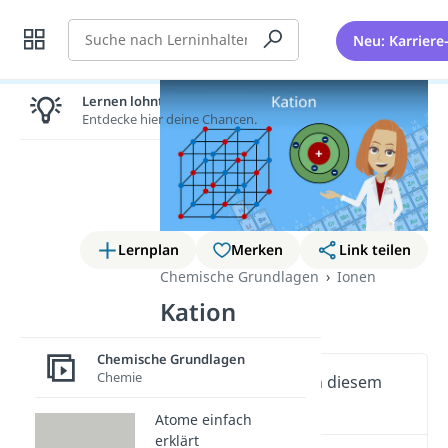
Suche
Neu: Karriere
Lernen lohnt sich!
Entdecke hier deine Chancen.
Lernplan
Merken
Link teilen
Chemische Grundlagen
Ionen
Kation
Chemische Grundlagen
Chemie
Wichtige Inhalte in diesem
Video
Atome einfach
erklärt