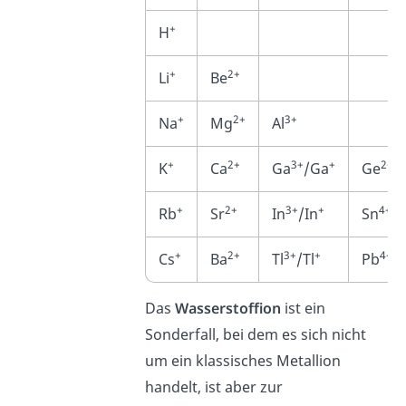
+
H
+
2+
Li
Be
+
2+
3+
Na
Mg
Al
+
2+
3+
+
2+
K
Ca
Ga
/Ga
Ge
+
2+
3+
+
4+
Rb
Sr
In
/In
Sn
/
+
2+
3+
+
4+
Cs
Ba
Tl
/Tl
Pb
/
Das
Wasserstoffion
ist ein
Sonderfall, bei dem es sich nicht
um ein klassisches Metallion
handelt, ist aber zur