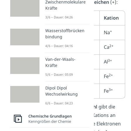
hochgestellten Pluszeichen
(+):
Zwischenmolekulare
Kräfte
Element
Kation
3/6 – Dauer: 04:26
Wasserstoffbrücken
+
Natrium
Na
bindung
2+
4/6 – Dauer: 04:16
Calcium
Ca
Van-der-Waals-
3+
Aluminium
Al
Kräfte
5/6 – Dauer: 05:09
2+
Eisen (zweiwertig)
Fe
Dipol Dipol
3+
Eisen (dreiwertig)
Fe
Wechselwirkung
6/6 – Dauer: 04:23
Die
hochgestellte Zahl
gibt die
positive Ladung des Kations an
Chemische Grundlagen
Kenngrößen der Chemie
und zeigt an, wie viele Elektronen