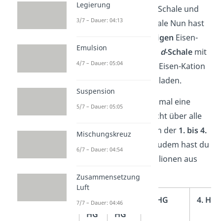
Legierung
ab
, zwei aus seiner
s
-Schale und
3/7 – Dauer: 04:13
eins aus seiner
d
-Schale Nun hast
du mit dem
dreiwertigen
Eisen-
Emulsion
Kation eine
halbvolle
d
-Schale
mit
4/7 – Dauer: 05:04
fünf Elektronen
. Das Eisen-Kation
ist dreifach positiv geladen.
Suspension
Du hast hier noch einmal eine
5/7 – Dauer: 05:05
tabellarische
Übersicht über alle
wichtigen Metallionen der
1. bis 4.
Mischungskreuz
Hauptgruppe (HG)
. Zudem hast du
6/7 – Dauer: 04:54
die wichtigsten Metallionen aus
den
Nebengruppen
.
Zusammensetzung
Luft
1.
2.
3. HG
4. HG
7/7 – Dauer: 04:46
HG
HG