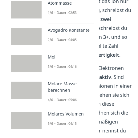
dem Atom fehlen. Hat das Ion nur
Atommasse
ein
Elektron zu wenig, schreibst du
1/6 – Dauer: 02:53
1+
oder einfach
+
. Bei
zwei
Elektronen zu wenig schreibst du
Avogadro Konstante
2+
, bei
drei
Elektronen
3+
, und so
2/6 – Dauer: 04:05
weiter. Die hochgestellte Zahl
bezeichnest du als
Wertigkeit
.
Mol
3/6 – Dauer: 04:16
Durch die fehlenden Elektronen
sind Kationen
sehr reaktiv
. Sind
Molare Masse
viele Kationen und Anionen in einer
berechnen
Lösung vorhanden, ziehen sie sich
4/6 – Dauer: 05:06
gegenseitig an. Durch diese
Anziehungskräfte ordnen sich die
Molares Volumen
Ionen in einem regelmäßigen
5/6 – Dauer: 04:15
Gitter an. Die Struktur nennst du