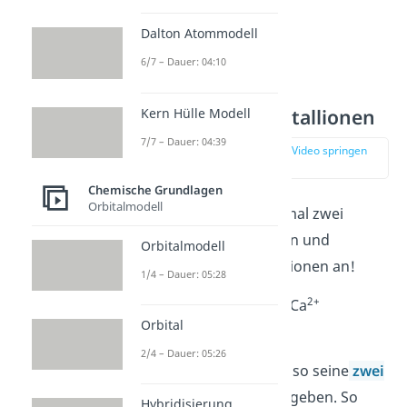
Dalton Atommodell
6/7 – Dauer: 04:10
Ladung von Metallionen
Kern Hülle Modell
7/7 – Dauer: 04:39
zur Stelle im Video springen
(01:48)
Chemische Grundlagen
Orbitalmodell
Schauen wir uns einmal zwei
Beispiele zu Ladungen und
Orbitalmodell
Wertigkeiten von Kationen an!
1/4 – Dauer: 05:28
–
2+
Ca → 2e
+ Ca
Orbital
Calcium ist in der 2.
2/4 – Dauer: 05:26
Hauptgruppe kann also seine
zwei
Außenelektronen
abgeben. So
Hybridisierung