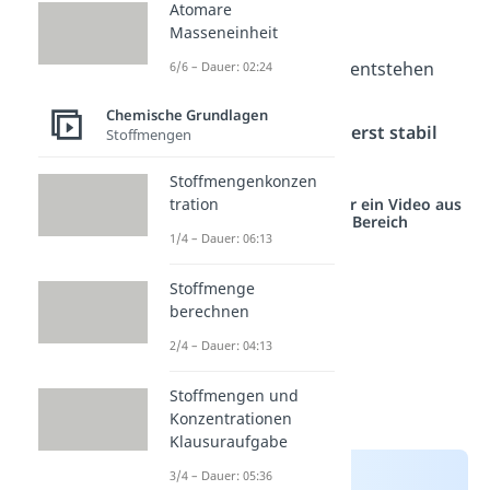
Ionengitter
, und die
Atomare
Masseneinheit
Anziehungskräfte
Ionenbindungen
. So entstehen
6/6 – Dauer: 02:24
Salze, die durch die
Chemische Grundlagen
Ionenbindungen
äußerst stabil
Stoffmengen
sind.
Stoffmengenkonzen
Studyflix vernetzt: Hier ein Video aus
tration
einem anderen Bereich
1/4 – Dauer: 06:13
Stoffmenge
berechnen
2/4 – Dauer: 04:13
Stoffmengen und
Konzentrationen
Klausuraufgabe
3/4 – Dauer: 05:36