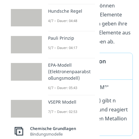
bis 4. Hauptgruppe
können
Hundsche Regel
Elektronen abgeben. Elemente
4/7 – Dauer: 04:48
dieser Hauptgruppen geben ihre
Elektronen gerne an Elemente aus
Pauli Prinzip
höheren Hauptgruppen ab.
5/7 – Dauer: 04:17
Merke Bildung von
EPA-Modell
Metallionen
(Elektronenpaarabst
oßungsmodell)
–
n+
M → n e
+ M
6/7 – Dauer: 05:43
Das Metall (M) gibt n
VSEPR Modell
–
Elektronen (e
) ab und reagiert
7/7 – Dauer: 02:53
zu einem n-wertigen Metallion
n+
(M
).
Chemische Grundlagen
Bindungsmodelle