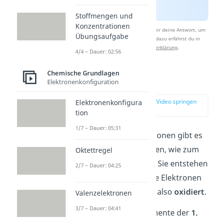
Stoffmengen und
Konzentrationen
Nach Beantwortung speichern wir deine Antwort, um
Übungsaufgabe
Studyflix zu verbessern. Mehr dazu erfährst du in
unserer
Datenschutzerklärung
.
4/4 – Dauer: 02:56
Chemische Grundlagen
Metallionen
Elektronenkonfiguration
zur Stelle im Video springen
Elektronenkonfigura
(00:59)
tion
1/7 – Dauer: 05:31
Neben einfachen Kationen gibt es
auch spezielle Kationen, wie zum
Oktettregel
Beispiel
Metallionen
. Sie entstehen
2/7 – Dauer: 04:25
dadurch, dass Metalle Elektronen
abgeben
. Sie werden also
oxidiert
.
Valenzelektronen
3/7 – Dauer: 04:41
Wichtig:
Nur die Elemente der
1.