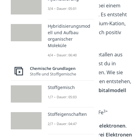
wird die Oktettregel bei einem
3/4 – Dauer: 05:01
anderen Atom erfüllt. Es entsteht
das
zweiwertige
Calcium-Kation,
Hybridisierungsmod
welches somit zweifach positiv
ell und Aufbau
organischer
geladen ist.
Moleküle
Die Ladungen von Metallen aus
4/4 – Dauer: 06:40
Nebengruppen
findest du in
Chemische Grundlagen
vorgegebenen Tabellen. Wie sie
Stoffe und Stoffgemische
zum Beispiel beim Eisen entstehen,
Stoffgemisch
lässt sich mit dem
Orbitalmodell
1/7 – Dauer: 05:03
erklären:
–
3+
Fe → 3e
+ Fe
Stoffeigenschaften
2/7 – Dauer: 04:47
Eisen hat
acht Valenzelektronen
.
Das Eisen gibt jetzt
drei Elektronen