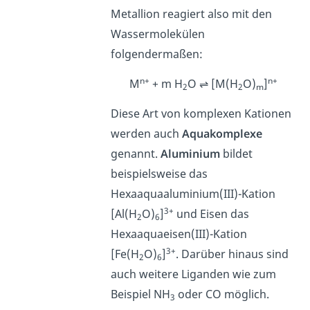
Metallion reagiert also mit den
Wassermolekülen
folgendermaßen:
n+
n+
M
+ m H
O ⇌ [M(H
O)
]
2
2
m
Diese Art von komplexen Kationen
werden auch
Aquakomplexe
genannt.
Aluminium
bildet
beispielsweise das
Hexaaquaaluminium(III)-Kation
3+
[Al(H
O)
]
und Eisen das
2
6
Hexaaquaeisen(III)-Kation
3+
[Fe(H
O)
]
. Darüber hinaus sind
2
6
auch weitere Liganden wie zum
Beispiel NH
oder CO möglich.
3