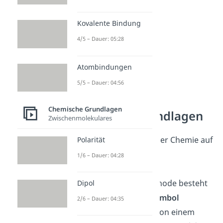
Kovalente Bindung
4/5 – Dauer: 05:28
Atombindungen
5/5 – Dauer: 04:56
Chemische Grundlagen
Kationen Grundlagen
Zwischenmolekulares
Kationen werden in der Chemie auf
Polarität
verschiedene Weise
1/6 – Dauer: 04:28
gekennzeichnet. Die
gebräuchlichste Methode besteht
Dipol
darin, das
Elementsymbol
2/6 – Dauer: 04:35
verwenden, gefolgt von einem