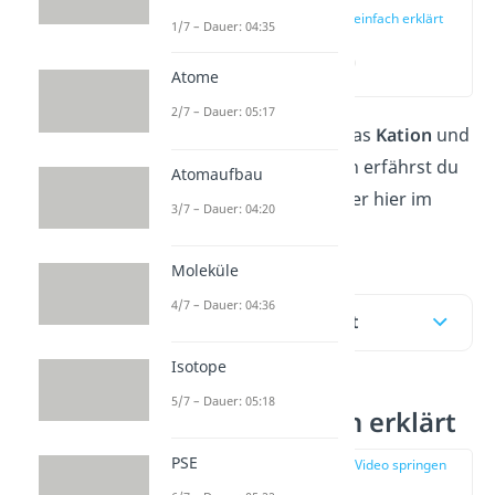
Kation einfach erklärt
1/7 – Dauer: 04:35
(00:14)
Atome
2/7 – Dauer: 05:17
Alles Wichtige über das
Kation
und
seine Besonderheiten erfährst du
Atomaufbau
in unserem
Video
oder hier im
3/7 – Dauer: 04:20
Beitrag!
Moleküle
4/7 – Dauer: 04:36
Inhaltsübersicht
Isotope
5/7 – Dauer: 05:18
Kation einfach erklärt
PSE
zur Stelle im Video springen
(00:14)