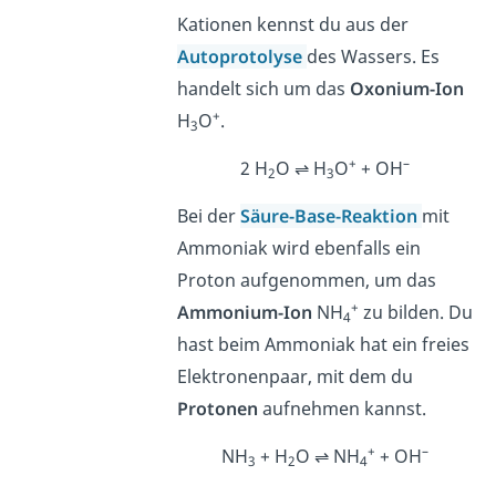
Kationen kennst du aus der
Autoprotolyse
des Wassers. Es
handelt sich um das
Oxonium-Ion
+
H
O
.
3
+
–
2 H
O ⇌ H
O
+ OH
2
3
Bei der
Säure-Base-Reaktion
mit
Ammoniak wird ebenfalls ein
Proton aufgenommen, um das
+
Ammonium-Ion
NH
zu bilden. Du
4
hast beim Ammoniak hat ein freies
Elektronenpaar, mit dem du
Protonen
aufnehmen kannst.
+
–
NH
+ H
O ⇌ NH
+ OH
3
2
4