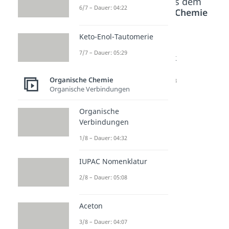
Beliebte Inhalte aus dem
6/7 – Dauer: 04:22
Bereich
Organische Chemie
Keto-Enol-Tautomerie
Keto-
Organis
IUPAC
7/7 – Dauer: 05:29
Enol-
che
Nomenk
Tautom
Verbind
latur
Organische Chemie
erie
ungen
Dauer: 05:08
Organische Verbindungen
Dauer: 05:29
Dauer: 04:32
Organische
Verbindungen
1/8 – Dauer: 04:32
IUPAC Nomenklatur
2/8 – Dauer: 05:08
Aceton
3/8 – Dauer: 04:07