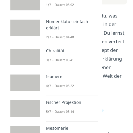
1/7 – Dauer: 05:02
In diesem Video erfährst du, was
Nomenklatur einfach
Mesomerie ist und wie sie in der
erklärt
Chemie angewendet wird. Du lernst,
2/7 – Dauer: 04:48
wie Elektronen in Molekülen verteilt
werden und wie das Konzept der
Chiralität
Resonanzstrukturen zur Erklärung
3/7 – Dauer: 05:41
von chemischen Phänomenen
beiträgt. Tauche ein in die Welt der
Isomere
Mesomerie!
4/7 – Dauer: 05:22
Fischer Projektion
5/7 – Dauer: 05:14
Mesomerie