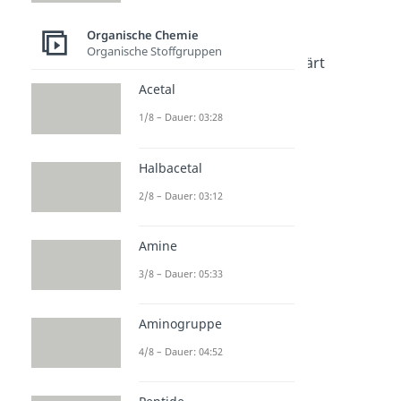
Organische Chemie
Organische Chemie
Organische Chemie
Dauer: 05:02
Organische Stoffgruppen
Nomenklatur einfach erklärt
Dauer: 04:48
Acetal
Chiralität
1/8 – Dauer: 03:28
Dauer: 05:41
Isomere
Dauer: 05:22
Halbacetal
Fischer Projektion
Dauer: 05:14
2/8 – Dauer: 03:12
Mesomerie
Dauer: 04:22
Keto-Enol-Tautomerie
Amine
Dauer: 05:29
3/8 – Dauer: 05:33
Aminogruppe
4/8 – Dauer: 04:52