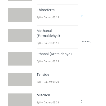
Chloroform
4/8 – Dauer: 03:15
Methanal
(Formaldehyd)
Lernen lohnt sich!
Entdecke hier deine Chancen.
5/8 – Dauer: 05:11
Ethanal (Acetaldehyd)
6/8 – Dauer: 03:25
Tenside
7/8 – Dauer: 05:20
Weitere Inhalte:
Mizellen
Organische Chemie
8/8 – Dauer: 03:28