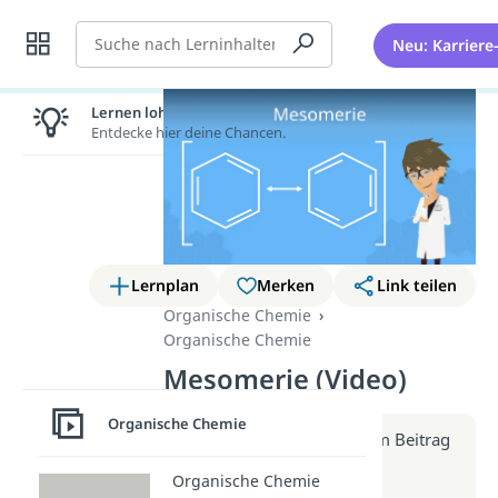
Suche
Neu: Karriere
Lernen lohnt sich!
Entdecke hier deine Chancen.
Lernplan
Merken
Link teilen
Organische Chemie
Organische Chemie
Mesomerie (Video)
Organische Chemie
Weitere Infos erhältst du im Beitrag
zum Video
Organische Chemie
zum Beitrag: Mesomerie