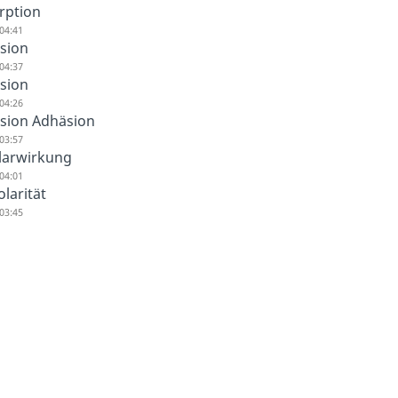
rption
04:41
sion
04:37
sion
04:26
sion Adhäsion
03:57
llarwirkung
04:01
larität
03:45