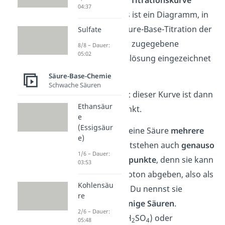
eine sogenannte
Titrationskurve
04:37
aufzeichnen. Das ist ein Diagramm, in
dem bei einer Säure-Base-Titration der
Sulfate
pH-Wert und das zugegebene
8/8 – Dauer:
05:02
Volumen an Maßlösung eingezeichnet
sind.
Säure-Base-Chemie
Schwache Säuren
Der
Wendepunkt
dieser Kurve ist dann
Ethansäur
der gesuchte Punkt.
e
(Essigsäur
Übrigens:
Wenn eine Säure
mehrere
e)
Protonen
hat, entstehen auch
genauso
1/6 – Dauer:
viele Äquivalenzpunkte
, denn sie kann
03:53
mehrmals ein Proton abgeben, also als
Kohlensäu
Säure reagieren. Du nennst sie
re
auch
mehrprotonige Säuren
.
2/6 – Dauer:
Schwefelsäure (H
SO
) oder
05:48
2
4