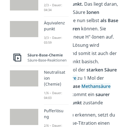
Äquivalenzpunkt.
Das liegt daran,
2/3 – Dauer:
04:34
dass aus der Säure
Ionen
entstehen
, die nun selbst
als Base
Äquivalenz
weiterreagieren
können. Sie
punkt
+
nehmen also neue H
-Ionen auf.
3/3 – Dauer:
03:59
Die gesamte Lösung wird
alkalischer und somit ist auch der
Säure-Base-Chemie
Säure-Base-Reaktionen
Äquivalenzpunkt basisch.
Wenn du 1 Mol der
starken Säure
Neutralisat
Schwefelsäure
zu 1 Mol der
ion
(Chemie)
schwachen Base
Methansäure
1/6 – Dauer:
hinzufügst, kommt ein
saurer
04:03
Äquivalenzpunkt
zustande
Pufferlösu
Um den Punkt zu erkennen, setzt du
ng
bei der Säure-Base-Titration einen
2/6 – Dauer: