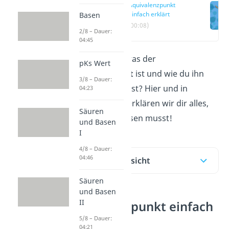
Äquivalenzpunkt
einfach erklärt
Basen
(00:08)
2/8 – Dauer:
04:45
Du fragst dich, was der
pKs Wert
Äquivalenzpunkt
ist und wie du ihn
3/8 – Dauer:
bestimmen kannst? Hier und in
04:23
unserem
Video
erklären wir dir alles,
Säuren
was du dazu wissen musst!
und Basen
I
4/8 – Dauer:
04:46
Inhaltsübersicht
Säuren
und Basen
II
Äquivalenzpunkt einfach
erklärt
5/8 – Dauer:
04:21