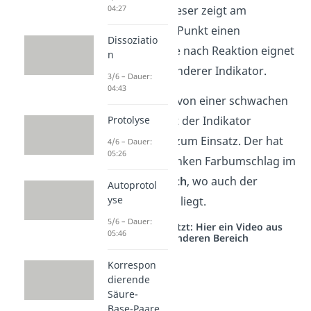
Indikator
ein. Dieser zeigt am
04:27
entscheidenden Punkt einen
Dissoziatio
Farbumschlag
. Je nach Reaktion eignet
n
sich jedoch ein anderer Indikator.
3/6 – Dauer:
04:43
Bei der Titration von einer schwachen
Säure kommt oft der Indikator
Protolyse
Phenolphtalein
zum Einsatz. Der hat
4/6 – Dauer:
05:26
nämlich einen pinken Farbumschlag im
basischen Bereich
, wo auch der
Autoprotol
yse
Äquivalenzpunkt liegt.
5/6 – Dauer:
Studyflix vernetzt: Hier ein Video aus
05:46
einem anderen Bereich
Korrespon
dierende
Säure-
Base-Paare