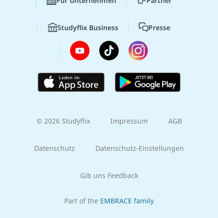
Für Unternehmen
Partner
Studyflix Business
Presse
© 2026 Studyflix
Impressum
AGB
Datenschutz
Datenschutz-Einstellungen
Gib uns Feedback
Part of the
EMBRACE family