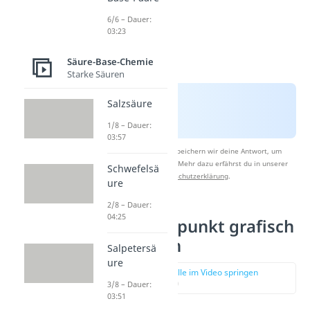
6/6 – Dauer:
03:23
Säure-Base-Chemie
Starke Säuren
Salzsäure
1/8 – Dauer:
03:57
Nach Beantwortung speichern wir deine Antwort, um
Studyflix zu verbessern. Mehr dazu erfährst du in unserer
Schwefelsä
Datenschutzerklärung
.
ure
2/8 – Dauer:
04:25
Äquivalenzpunkt grafisch
bestimmen
Salpetersä
ure
zur Stelle im Video springen
(01:44)
3/8 – Dauer:
03:51