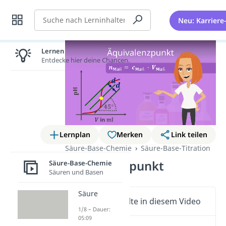
Suche
Neu: Karriere
Lernen lohnt sich!
Entdecke hier deine Chancen.
Lernplan
Merken
Link teilen
Säure-Base-Chemie
Säure-Base-Titration
Äquivalenzpunkt
Säure-Base-Chemie
Säuren und Basen
Säure
Wichtige Inhalte in diesem Video
1/8 – Dauer:
05:09