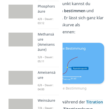
Den Äquivalenzpunkt kannst du
Phosphors
lediglich
grafisch bestimmen
und
äure
nicht berechnen
. Er lässt sich ganz klar
4/8 – Dauer:
03:12
auf der Titrationskurve als
Wendepunkt
erkennen:
Methansä
ure
(Ameisens
äure)
5/8 – Dauer:
05:11
Ameisensä
ure
6/8 – Dauer:
Grafische Bestimmung
04:00
Weinsäure
Dafür musst du während der
Titration
7/8 – Dauer: