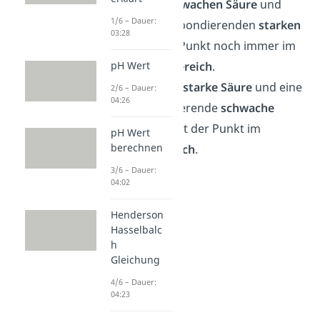
Bei einer
schwachen Säure
und
1/6 – Dauer:
einer korrespondierenden
starken
03:28
Base
ist der Punkt noch immer im
basischen Bereich
.
pH Wert
Hast du eine
starke Säure
und eine
2/6 – Dauer:
04:26
korrespondierende
schwache
Base
, dann ist der Punkt im
pH Wert
berechnen
sauren Bereich
.
3/6 – Dauer:
04:02
Henderson
Hasselbalc
h
Gleichung
4/6 – Dauer:
04:23