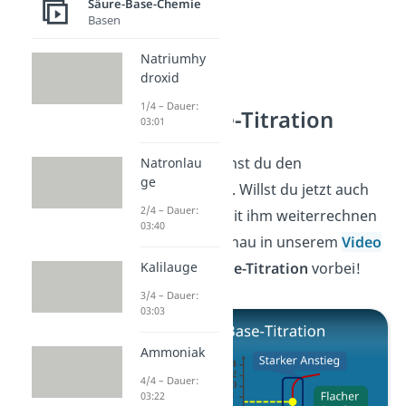
Säure-Base-Chemie
Basen
Natriumhy
droxid
1/4 – Dauer:
Säure-Base-Titration
03:01
Klasse! Jetzt kennst du den
Natronlau
ge
Äquivalenzpunkt. Willst du jetzt auch
2/4 – Dauer:
wissen, wie du mit ihm weiterrechnen
03:40
kannst? Dann schau in unserem
Video
zu der
Säure-Base-Titration
vorbei!
Kalilauge
3/4 – Dauer:
03:03
Ammoniak
4/4 – Dauer:
03:22