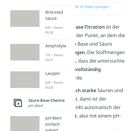
zur Stelle im Video springen
(00:08)
Brönsted
Säure
Bei einer
Säure-Base-Titration
ist der
6/8 – Dauer:
05:28
Äquivalenzpunkt der Punkt, an dem die
Stoffmengen von Base und Säure
Ampholyte
äquivalent
vorliegen
. Die Stoffmengen
7/8 – Dauer:
sind also so groß, dass die untersuchte
03:27
Säure oder Base
vollständig
Laugen
neutralisiert
wurde.
8/8 – Dauer:
05:20
Wenn du
gleich starke
Säuren und
Basen
titrierst, dann ist der
Säure-Base-Chemie
pH-Wert
Äquivalenzpunkt automatisch der
Neutralpunkt
, also mit einem pH-
pH-Wert
Wert von 7.
einfach
erklärt