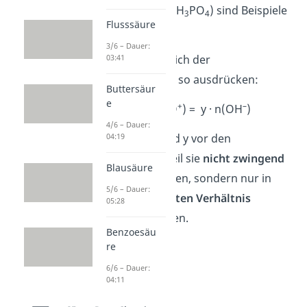
Phosphorsäure (H
PO
) sind Beispiele
3
4
Flusssäure
dafür.
3/6 – Dauer:
03:41
Allgemein lässt sich der
Äquivalenzpunkt so ausdrücken:
Buttersäur
e
+
–
x · n(H
O
) = y · n(OH
)
3
4/6 – Dauer:
04:19
Hier stehen x und y vor den
Stoffmengen, weil sie
nicht zwingend
Blausäure
gleich
sein müssen, sondern nur in
5/6 – Dauer:
einem
äquivalenten Verhältnis
05:28
zueinander stehen.
Benzoesäu
re
6/6 – Dauer:
04:11