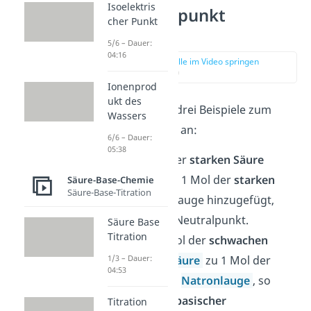
Isoelektris
Äquivalenzpunkt
cher Punkt
Beispiele
5/6 – Dauer:
04:16
zur Stelle im Video springen
(00:30)
Ionenprod
ukt des
Schau dir gleich drei Beispiele zum
Wassers
Äquivalenzpunkt an:
6/6 – Dauer:
05:38
Wird 1 Mol der
starken Säure
Salzsäure
zu 1 Mol der
starken
Säure-Base-Chemie
Säure-Base-Titration
Base
Natronlauge hinzugefügt,
entsteht ein Neutralpunkt.
Säure Base
Titration
Gibst du 1 Mol der
schwachen
Säure
Essigsäure
zu 1 Mol der
1/3 – Dauer:
04:53
starken Base
Natronlauge
, so
entsteht ein
basischer
Titration