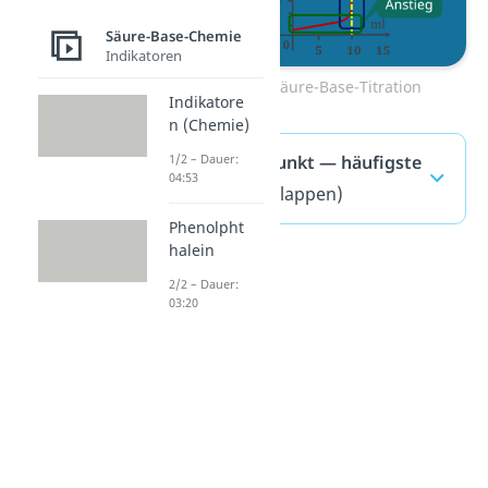
Säure-Base-Chemie
Indikatoren
Zum Video: Säure-Base-Titration
Indikatore
n (Chemie)
Äquivalenzpunkt — häufigste
1/2 – Dauer:
04:53
Fragen
(ausklappen)
Phenolpht
halein
2/2 – Dauer:
03:20