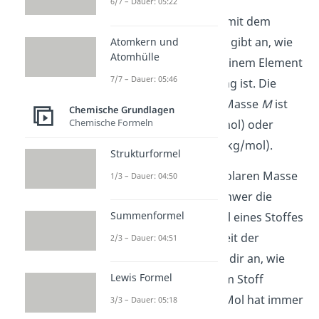
„Molmasse“) ist
6/7 – Dauer: 05:22
eine
Stoffkonstante
mit dem
Formelzeichen
M
. Sie gibt an, wie
Atomkern und
Atomhülle
schwer ein
Mol
von einem Element
7/7 – Dauer: 05:46
oder einer Verbindung ist. Die
Einheit der molaren Masse
M
ist
Chemische Grundlagen
Chemische Formeln
Gramm pro Mol (g/mol) oder
Kilogramm pro Mol (kg/mol).
Strukturformel
Du kannst mit der molaren Masse
1/3 – Dauer: 04:50
also angeben, wie schwer die
Summenformel
Teilchen in einem Mol eines Stoffes
sind. Mol ist die Einheit der
2/3 – Dauer: 04:51
Stoffmenge und gibt dir an, wie
Lewis Formel
viele Teilchen in einem Stoff
vorhanden sind. Ein Mol hat immer
3/3 – Dauer: 05:18
23