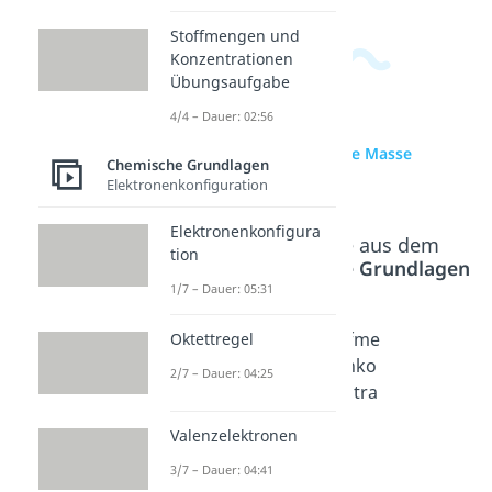
Stoffmengen und
Konzentrationen
Übungsaufgabe
4/4 – Dauer: 02:56
zur Videoseite: Molare Masse
Chemische Grundlagen
berechnen
Elektronenkonfiguration
Elektronenkonfigura
Beliebte Inhalte aus dem
tion
Bereich
Chemische Grundlagen
1/7 – Dauer: 05:31
Molares
Atomar
Stoffme
Oktettregel
Volume
e
ngenko
2/7 – Dauer: 04:25
n
Massen
nzentra
Dauer:
einheit
tion
Valenzelektronen
04:15
Dauer:
Dauer:
02:24
06:13
3/7 – Dauer: 04:41