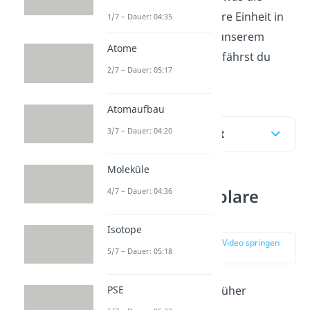
molare Masse
und ihre Einheit in
1/7 – Dauer: 04:35
der Chemie sind? In unserem
Atome
Beitrag
und Video
erfährst du
2/7 – Dauer: 05:17
alles dazu!
Atomaufbau
3/7 – Dauer: 04:20
Inhaltsübersicht
Moleküle
4/7 – Dauer: 04:36
Was ist die Molare
Masse?
Isotope
zur Stelle im Video springen
5/7 – Dauer: 05:18
(00:19)
Die
molare Masse
(früher
PSE