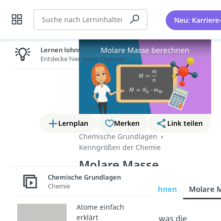
Suche
Neu: Karriere
Lernen lohnt sich!
Entdecke hier deine Chancen.
Lernplan
Merken
Link teilen
Chemische Grundlagen
Kenngrößen der Chemie
Molare Masse
Chemische Grundlagen
Chemie
Molare Masse berechnen
Molare 
Atome einfach
erklärt
Du möchtest wissen, was die