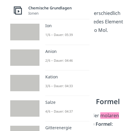
6,022 · 10
Teilchen.
Chemische Grundlagen
Da jedes Element unterschiedlich
Ionen
schwer ist, hat auch jedes Element
Ion
eine
eigene
Masse pro Mol.
1/6 – Dauer: 05:39
Anion
2/6 – Dauer: 04:46
Kation
3/6 – Dauer: 04:33
Molare Masse Formel
Salze
4/6 – Dauer: 04:37
Für die Berechnung der
molaren
Masse
benutzt du die
Formel
:
Gitterenergie