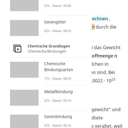
5/6 – Dauer: 03:42
Du kannst
M
also
berechnen
,
Ionengitter
indem du die
Masse
m
durch die
6/6 – Dauer: 04:55
Stoffmenge
n
teilst.
Chemische Grundlagen
Die
Masse m
ist dabei das Gewicht
Chemische Bindungen
deines Stoffes. Die
Stoffmenge n
sagt aus, wie viele Teilchen in
Chemische
Bindungsarten
deinem Stoff enthalten sind. Bei
1/5 – Dauer: 04:16
23
einem Mol sind das 6,0022 · 10
Teilchen.
Metallbindung
Beachte
:
Die Begriffe
2/5 – Dauer: 05:14
„Atomgewicht“, „Molgewicht“ und
Ionenbindung
„Molmasse“ sind veraltete
Begriffe. Sie gelten als veraltet, weil
3/5 – Dauer: 05:14