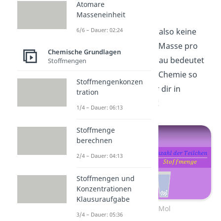
Atomare
Mol
Masseneinheit
Die Molare Masse ist also keine
6/6 – Dauer: 02:24
Masse, sondern eine Masse pro
Chemische Grundlagen
Mol. Was ein Mol genau bedeutet
Stoffmengen
und warum es in der Chemie so
Stoffmengenkonzen
wichtig ist, zeigen wir dir in
tration
unserem
Video
dazu!
1/4 – Dauer: 06:13
Stoffmenge
berechnen
2/4 – Dauer: 04:13
Stoffmengen und
Konzentrationen
Klausuraufgabe
Zum Video: Mol
3/4 – Dauer: 05:36