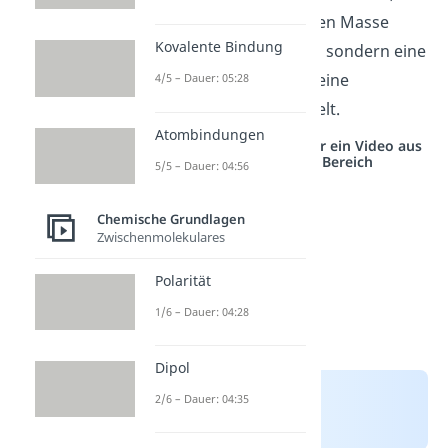
es sich bei der molaren Masse
Kovalente Bindung
nicht
um eine Masse, sondern eine
Masse pro Mol
, also eine
4/5 – Dauer: 05:28
Stoffkonstante handelt.
Atombindungen
Studyflix vernetzt: Hier ein Video aus
einem anderen Bereich
5/5 – Dauer: 04:56
Chemische Grundlagen
Zwischenmolekulares
Polarität
1/6 – Dauer: 04:28
Dipol
2/6 – Dauer: 04:35