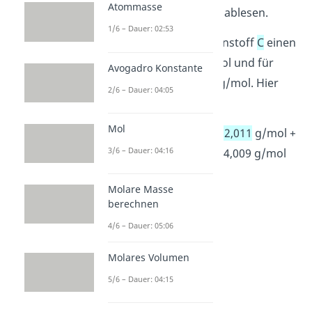
Atommasse
der Zahl
oben rechts
ablesen.
1/6 – Dauer: 02:53
Du erhältst für Kohlenstoff
C
einen
Wert von 12,011 g/mol und für
Avogadro Konstante
Sauerstoff
O
15,999 g/mol. Hier
2/6 – Dauer: 04:05
wäre das also
Mol
1 •
M
+ 2 •
M
= 1 •
12,011
g/mol +
C
O
3/6 – Dauer: 04:16
2 •
15,999
g/mol = 44,009 g/mol
Molare Masse
berechnen
4/6 – Dauer: 05:06
Molares Volumen
5/6 – Dauer: 04:15