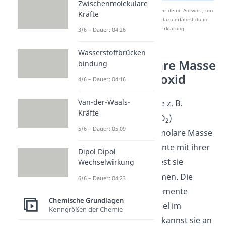
Zwischenmolekulare
Nach Beantwortung speichern wir deine Antwort, um
Kräfte
Studyflix zu verbessern. Mehr dazu erfährst du in
unserer
Datenschutzerklärung
.
3/6 – Dauer: 04:26
Wasserstoffbrücken
Beispiel: molare Masse
bindung
Kohlenstoffdioxid
4/6 – Dauer: 04:16
Van-der-Waals-
Bei
Verbindungen
wie z. B.
Kräfte
Kohlenstoffdioxid (CO
)
2
5/6 – Dauer: 05:09
multiplizierst du die molare Masse
der beteiligten Elemente mit ihrer
Dipol Dipol
Indexzahl und rechnest sie
Wechselwirkung
anschließend zusammen. Die
6/6 – Dauer: 04:23
molare Masse der Elemente
Chemische Grundlagen
findest du zum Beispiel im
Kenngrößen der Chemie
Periodensystem
. Du kannst sie an