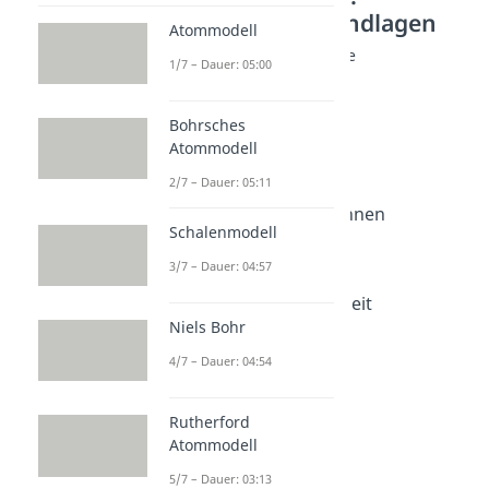
Chemische Grundlagen
Atommodell
Kenngrößen der Chemie
1/7 – Dauer: 05:00
Atommasse
Dauer: 02:53
Avogadro Konstante
Bohrsches
Atommodell
Dauer: 04:05
Mol
2/7 – Dauer: 05:11
Dauer: 04:16
Molare Masse berechnen
Schalenmodell
Dauer: 05:06
Molares Volumen
3/7 – Dauer: 04:57
Dauer: 04:15
Atomare Masseneinheit
Niels Bohr
Dauer: 02:24
4/7 – Dauer: 04:54
Rutherford
Atommodell
5/7 – Dauer: 03:13