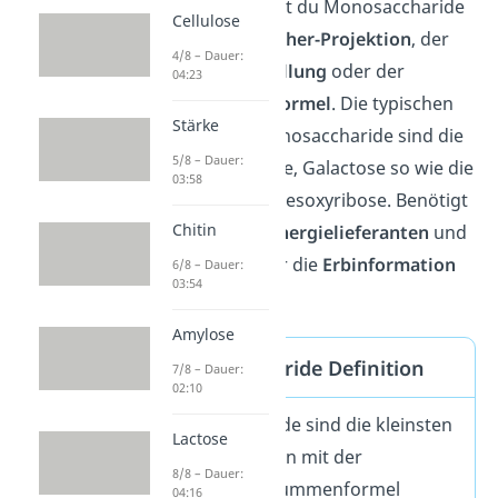
Darstellen kannst du Monosaccharide
Cellulose
mit Hilfe der
Fischer-Projektion
, der
4/8 – Dauer:
Haworth-Darstellung
oder der
04:23
Konformationsformel
. Die typischen
Stärke
Beispiele für Monosaccharide sind die
5/8 – Dauer:
Glucose, Fructose, Galactose so wie die
03:58
Ribose und die Desoxyribose. Benötigt
Chitin
werden sie als
Energielieferanten
und
als
Bausteine
für die
Erbinformation
6/8 – Dauer:
03:54
(DNA und RNA).
Amylose
Monosaccharide Definition
7/8 – Dauer:
02:10
Monosaccharide sind die kleinsten
Lactose
Zuckereinheiten mit der
8/8 – Dauer:
allgemeinen Summenformel
04:16