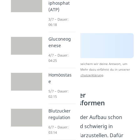
iphosphat
(ATP)
3/7 – Dauer:
06:18
Gluconeog
enese
4/7 – Dauer:
04:25
Nach Beantwortung speichern wir deine Antwort, um
Studyflix zu verbessern. Mehr dazu erfährst du in unserer
Homöostas
Datenschutzerklärung
.
e
5/7 – Dauer:
Einfachzucker
02:15
Darstellungsformen
Blutzucker
Bisher erscheint der Aufbau schon
regulation
sehr komplex und schwierig in
6/7 – Dauer:
03:14
einfacher Form darzustellen. Dafür