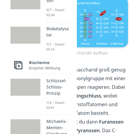
sen
6/7 – Dauer:
03:34
Biokatalysa
tor
7/7 – Dauer:
05:14
Monosaccharide Aufbau
Biochemie
Enzyme: Wirkung
Wenn das Monosaccharid groß genug
ist, kann die Carbonylgruppe mit einer
Schlüssel-
der Hydroxygruppen reagieren. Dabei
Schloss-
Prinzip
kommt es zum
Ringschluss
, wobei
1/6 – Dauer:
dieser aus Kohlenstoffatomen und
03:41
einem Sauerstoffatom besteht.
Fünfringe nennst du dann
Furanosen
Michaelis-
Menten-
und Sechsringe
Pyranosen
. Das C-
Gleichung