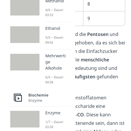
Methanol
Octosen
8
4/6 – Dauer:
03:53
Nonosen
9
Ethanol
In der Tabelle sind die
Pentosen
und
5/6 – Dauer:
Hexosen
hervorgehoben, da es sich bei
04:42
diesen beiden um die Einfachzucker
Mehrwerti
handelt, die für die
menschliche
ge
Ernährung
von Bedeutung sind und
Alkohole
außerdem
am Häufigsten
gefunden
6/6 – Dauer:
04:58
worden sind.
Biochemie
Neben den Kohlenstoffatomen
Enzyme
besitzen Monosaccharide eine
Enzyme
Carbonylgruppe -CO
. Diese kann
1/7 – Dauer:
entweder am Kettenende sein, dann ist
03:30