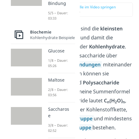
Bindung
zur Stelle im Video springen
(00:13)
5/5 – Dauer:
03:33
Monosaccharide sind die
kleinsten
Biochemie
Zuckereinheiten
und damit die
Kohlenhydrate Beispiele
Grundbausteine der
Kohlenhydrate
.
Glucose
Wenn sich Monosaccharide über
1/8 – Dauer:
glykosidische Bindungen
miteinander
05:26
verknüpfen, dann können sie
Maltose
Disaccharide
und
Polysaccharide
2/8 – Dauer:
bilden. Die allgemeine Summenformel
03:56
für Monosaccharide lautet
C
(H
O)
,
n
2
n
Saccharos
wobei sie aus einer Kohlenstoffkette,
e
einer
Carbonylgruppe
und mindestens
3/8 – Dauer:
einer
Hydroxygruppe
bestehen.
02:52