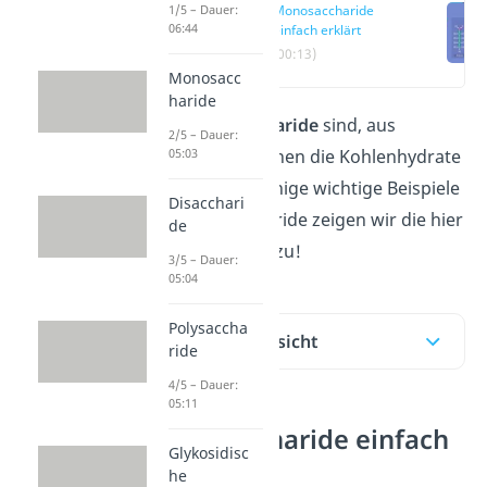
1/5 – Dauer:
Monosaccharide
06:44
einfach erklärt
(00:13)
Monosacc
haride
Was
Monosaccharide
sind, aus
2/5 – Dauer:
05:03
welchen Bausteinen die Kohlenhydrate
bestehen und einige wichtige Beispiele
Disacchari
für
Monosaccharide zeigen wir die hier
de
und im
Video
dazu!
3/5 – Dauer:
05:04
Polysaccha
Inhaltsübersicht
ride
4/5 – Dauer:
05:11
Monosaccharide einfach
Glykosidisc
erklärt
he