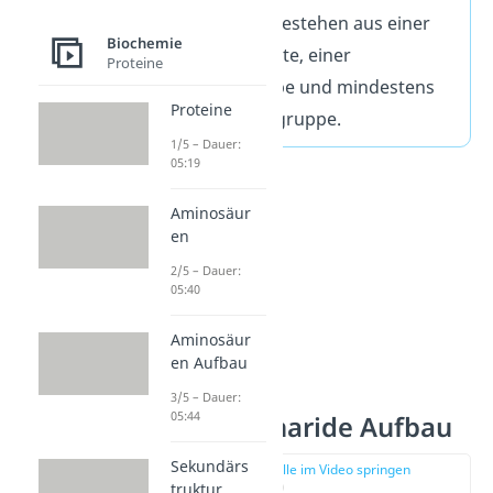
C
(H
O)
. Sie bestehen aus einer
n
2
n
Biochemie
Kohlenstoffkette, einer
Proteine
Carbonylgruppe und mindestens
Proteine
einer Hydroxygruppe.
1/5 – Dauer:
05:19
Aminosäur
en
2/5 – Dauer:
05:40
Aminosäur
en Aufbau
3/5 – Dauer:
05:44
Monosaccharide Aufbau
Sekundärs
zur Stelle im Video springen
(00:37)
truktur