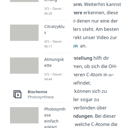
vermehrt die
L-Form
. Weiterhin kannst
3/5 – Dauer:
du auch gut
Epimere
erkennen, diese
06:29
sind
Isomere
, bei denen nur eine der
Citratzyklu
OH-Gruppen anders steht. Am besten
s
schaust du dir direkt unser Video zur
4/5 – Dauer:
Fischer-Projektion
an.
06:17
Die
Haworth-Darstellung
hilft dir
Atmungsk
ette
dabei, zu bestimmen, ob sich die OH-
Gruppe am anomeren C-Atom in
–
5/5 – Dauer:
04:44
oder
-Stellung befindet.
Monosaccharide können sich zu
Biochemie
Photosynthese
Disacchariden oder sogar zu
Polysacchariden verbinden über
Photosynth
ese
glykosidische Bindungen
. Bei dieser
einfach
gibst du an, über welche C-Atome die
erklärt