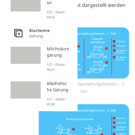
on
Konfiguration
gut dargestellt werden
5/5 – Dauer:
können.
04:25
Biochemie
Gärung
Milchsäure
gärung
1/2 – Dauer:
04:21
Alkoholisc
Monosaccharide Darstellungsformen – 1.
he Gärung
Teil
2/2 – Dauer:
05:38