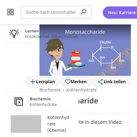
Suche
Neu: Karriere
Lernen lohnt sich!
Entdecke hier deine Chancen.
Lernplan
Merken
Link teilen
Biochemie
Kohlenhydrate
Monosaccharide
Biochemie
Kohlenhydrate
Kohlenhyd
Wichtige Inhalte in diesem Video
rate
(Chemie)