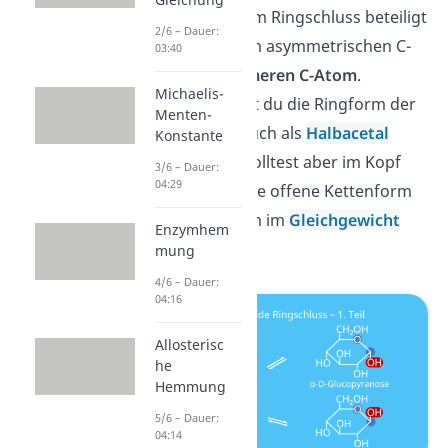
Atom, welches am Ringschluss beteiligt
2/6 – Dauer:
ist, wird zu einem asymmetrischen C-
03:40
Atom, dem
anomeren C-Atom
.
Michaelis-
Weiterhin kannst du die Ringform der
Menten-
Einfachzucker auch als
Halbacetal
Konstante
benennen. Du solltest aber im Kopf
3/6 – Dauer:
04:29
behalten, dass die offene Kettenform
und die Ringform im
Gleichgewicht
Enzymhem
stehen.
mung
4/6 – Dauer:
04:16
Allosterisc
he
Hemmung
5/6 – Dauer:
04:14