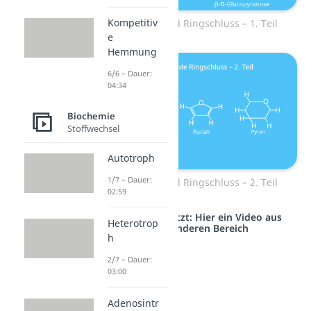
Kompetitiv
Monosaccharid Ringschluss – 1. Teil
e
Hemmung
6/6 – Dauer:
04:34
Biochemie
Stoffwechsel
Autotroph
1/7 – Dauer:
Monosaccharid Ringschluss – 2. Teil
02:59
Studyflix vernetzt: Hier ein Video aus
Heterotrop
einem anderen Bereich
h
2/7 – Dauer:
03:00
Adenosintr