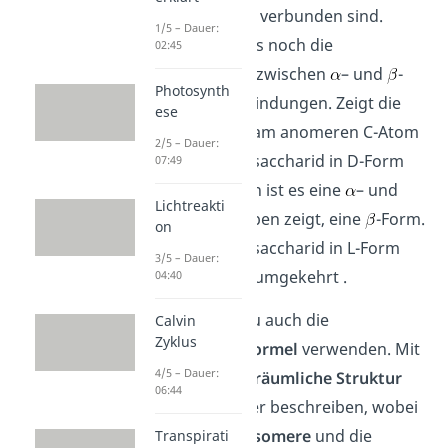
Monosaccharide verbunden sind.
1/5 – Dauer:
Außerdem gibt es noch die
02:45
Unterscheidung zwischen
– und
-
Photosynth
glykosidischen Bindungen. Zeigt die
ese
Hydroxygruppe am anomeren C-Atom
2/5 – Dauer:
bei einem Monosaccharid in D-Form
07:49
nach unten, dann ist es eine
– und
Lichtreakti
wenn sie nach oben zeigt, eine
-Form.
on
Bei einem Monosaccharid in L-Form
3/5 – Dauer:
wäre das genau umgekehrt .
04:40
Zuletzt kannst du auch die
Calvin
Zyklus
Konformationsformel
verwenden. Mit
4/5 – Dauer:
ihr lässt sich die
räumliche Struktur
06:44
der Einfachzucker beschreiben, wobei
auch die
Stereoisomere
und die
Transpirati