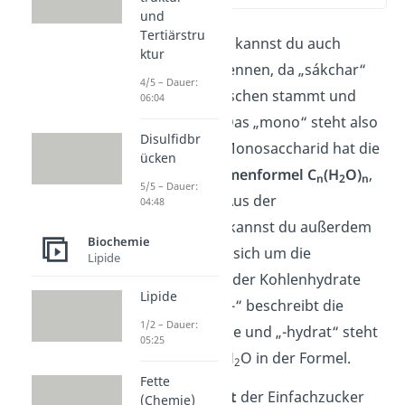
und
Tertiärstru
Monosaccharide kannst du auch
ktur
Einfachzucker
nennen, da „sákchar“
4/5 – Dauer:
aus dem Griechischen stammt und
06:04
„Zucker“ heißt. Das „mono“ steht also
Disulfidbr
für „allein“. Ein Monosaccharid hat die
ücken
allgemeine
Summenformel
C
(H
O)
,
n
2
n
5/5 – Dauer:
wobei n
3 ist. Aus der
04:48
Summenformel kannst du außerdem
Biochemie
ableiten, dass es sich um die
Lipide
Grundbausteine der Kohlenhydrate
Lipide
handelt. „Kohlen-“ beschreibt die
1/2 – Dauer:
Kohlenstoffatome und „-hydrat“ steht
05:25
für das Wasser H
O in der Formel.
2
Fette
Das
Grundgerüst
der Einfachzucker
(Chemie)