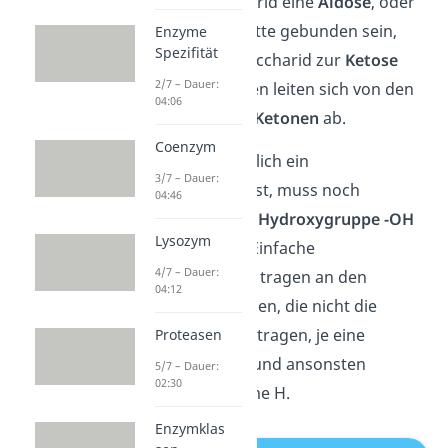
das Monosaccharid eine
Aldose
, oder
innerhalb der Kette gebunden sein,
Enzyme
Spezifität
was das Monosaccharid zur
Ketose
2/7 – Dauer:
macht. Die Namen leiten sich von den
04:06
Aldehyden
und
Ketonen
ab.
Coenzym
Damit es tatsächlich ein
3/7 – Dauer:
Monosaccharid ist, muss noch
04:46
mindestens eine
Hydroxygruppe
-OH
Lysozym
gebunden sein. Einfache
4/7 – Dauer:
Monosaccharide tragen an den
04:12
Kohlenstoffatomen, die nicht die
Carbonylgruppe tragen, je eine
Proteasen
Hydroxygruppe und ansonsten
5/7 – Dauer:
02:30
Wasserstoffatome H.
Enzymklas