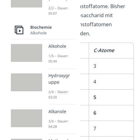
bilden die Kohlenstoffatome. Bisher
2/2 – Dauer:
05:07
konnte ein Monosaccharid mit
maximal 9 Kohlenstoffatomen
Biochemie
Alkohole
beschrieben werden.
Alkohole
Name
C-Atome
1/6 – Dauer:
05:49
Triosen
3
Hydroxygr
Tetrosen
4
uppe
2/6 – Dauer:
Pentosen
5
03:20
Alkanole
Hexosen
6
3/6 – Dauer:
04:28
Heptosen
7