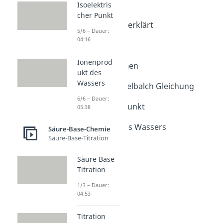
Isoelektris
pH-Wert
cher Punkt
pH-Wert einfach erklärt
5/6 – Dauer:
Dauer: 03:28
04:16
pH Wert
Dauer: 04:26
Ionenprod
pH Wert berechnen
ukt des
Dauer: 04:02
Wassers
Henderson Hasselbalch Gleichung
Dauer: 04:23
6/6 – Dauer:
Isoelektrischer Punkt
05:38
Dauer: 04:16
Ionenprodukt des Wassers
Säure-Base-Chemie
Dauer: 05:38
Säure-Base-Titration
Säure Base
Titration
1/3 – Dauer:
04:53
Titration