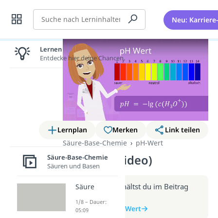
Suche
Neu: Karriere
Lernen lohnt sich!
Entdecke hier deine Chancen.
Lernplan
Merken
Link teilen
Säure-Base-Chemie
pH-Wert
pH Wert (Video)
Säure-Base-Chemie
Säuren und Basen
Weitere Infos erhältst du im Beitrag
Säure
zum Video
1/8 – Dauer:
zum Beitrag: pH Wert
05:09