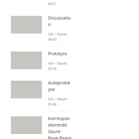
04:27
Dissoziatio
n
3/6 – Dauer:
04:43
Protolyse
4/6 – Dauer:
05:26
Autoprotol
yse
5/6 – Dauer:
05:46
Korrespon
dierende
Säure-
Base-Paare