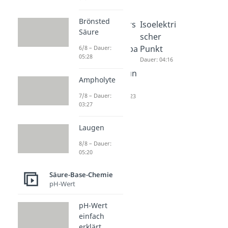
Brönsted
pH Wert
Henders
Isoelektri
Säure
berechne
on
scher
n
Hasselba
Punkt
6/8 – Dauer:
05:28
Dauer: 04:02
lch
Dauer: 04:16
Gleichun
Ampholyte
g
7/8 – Dauer:
Dauer: 04:23
03:27
Laugen
8/8 – Dauer:
05:20
Säure-Base-Chemie
pH-Wert
pH-Wert
einfach
erklärt