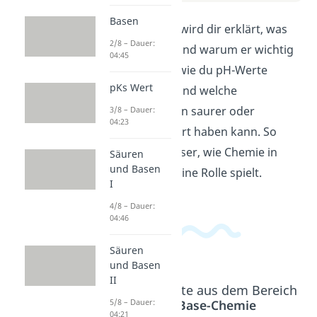
Basen
In diesem Video wird dir erklärt, was
2/8 – Dauer:
der pH Wert ist und warum er wichtig
04:45
ist. Du erfährst, wie du pH-Werte
pKs Wert
messen kannst und welche
Auswirkungen ein saurer oder
3/8 – Dauer:
04:23
basischer pH-Wert haben kann. So
verstehst du besser, wie Chemie in
Säuren
und Basen
unserem Alltag eine Rolle spielt.
I
4/8 – Dauer:
04:46
Säuren
und Basen
II
Beliebte Inhalte aus dem Bereich
5/8 – Dauer:
Säure-Base-Chemie
04:21