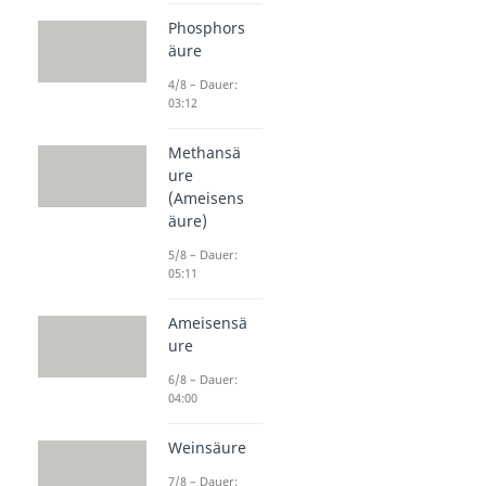
Phosphors
äure
4/8 – Dauer:
03:12
Methansä
ure
(Ameisens
äure)
5/8 – Dauer:
05:11
Ameisensä
ure
6/8 – Dauer:
04:00
Weinsäure
7/8 – Dauer: