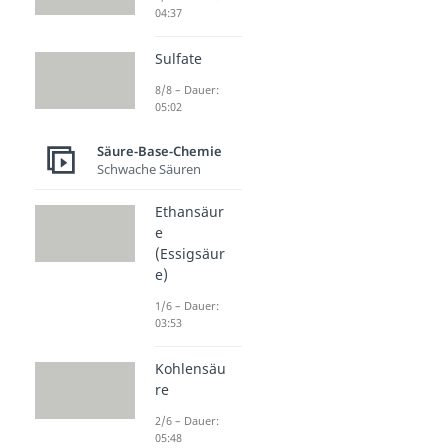
04:37
Sulfate
8/8 – Dauer:
05:02
Säure-Base-Chemie
Schwache Säuren
Ethansäur
e
(Essigsäur
e)
1/6 – Dauer:
03:53
Kohlensäu
re
2/6 – Dauer:
05:48