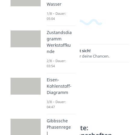
Wasser
1/8 – Dauer:
05:04
Zustandsdia
gramm
Werkstoffku
Lernen lohnt sich!
nde
Entdecke hier deine Chancen.
2/8 – Dauer:
03:54
Eisen-
Kohlenstoff-
Diagramm
3/8 – Dauer:
04:47
Gibbssche
Weitere Inhalte:
Phasenrege
l