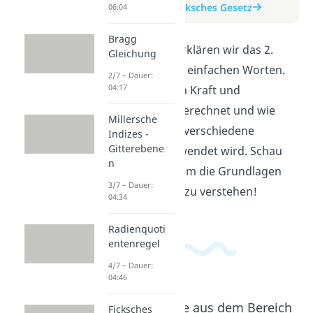
zum Beitrag: 2. Ficksches Gesetz
06:04
Bragg
In diesem Video erklären wir das 2.
Gleichung
Ficksche Gesetz in einfachen Worten.
2/7 – Dauer:
04:17
Du lernst, wie man Kraft und
Beschleunigung berechnet und wie
Millersche
dieses Gesetz auf verschiedene
Indizes -
Gitterebene
Situationen angewendet wird. Schau
n
dir das Video an, um die Grundlagen
3/7 – Dauer:
der Physik besser zu verstehen!
04:34
Radienquoti
entenregel
4/7 – Dauer:
04:46
Beliebte Inhalte aus dem Bereich
Ficksches