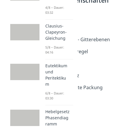
Materialwissenschaften
4/8 – Dauer:
Kristallgitter
03:32
Bravais Gitter
Dauer: 06:04
Clausius-
Bragg Gleichung
Clapeyron-
Dauer: 04:17
Gleichung
Millersche Indizes - Gitterebenen
Dauer: 04:34
5/8 – Dauer:
Radienquotientenregel
04:16
Dauer: 04:46
Ficksches Gesetz
Eutektikum
Dauer: 03:35
und
2. Ficksches Gesetz
Peritektiku
Dauer: 02:13
m
Hexagonal dichteste Packung
6/8 – Dauer:
Dauer: 02:57
03:30
Hebelgesetz
Phasendiag
ramm