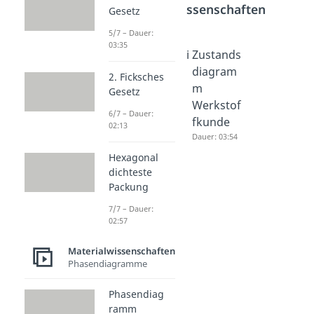
Materialwissenschaften
Gesetz
5/7 – Dauer:
03:35
Hexagon
Phasendi
Zustands
al
agramm
diagram
2. Ficksches
dichteste
Wasser
m
Gesetz
Packung
Dauer: 05:04
Werkstof
6/7 – Dauer:
Dauer: 02:57
fkunde
02:13
Dauer: 03:54
Hexagonal
dichteste
Packung
7/7 – Dauer:
02:57
Materialwissenschaften
Phasendiagramme
Phasendiag
ramm