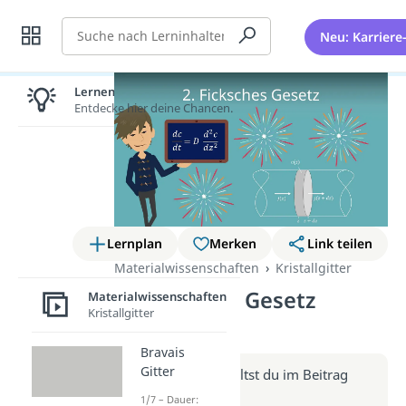
Suche
Neu: Karriere
Lernen lohnt sich!
Entdecke hier deine Chancen.
Lernplan
Merken
Link teilen
Materialwissenschaften
Kristallgitter
2. Ficksches Gesetz
Materialwissenschaften
Kristallgitter
(Video)
Bravais
Gitter
Weitere Infos erhältst du im Beitrag
zum Video
1/7 – Dauer: