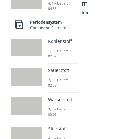
Periodensystem
4/4 – Dauer:
04:58
Gruppen Periodensystem
Alkalimetalle
Periodensystem
Dauer: 04:24
Chemische Elemente
Erdalkalimetalle
Dauer: 04:39
Kohlenstoff
Halogene
1/6 – Dauer:
Dauer: 04:57
02:32
Edelgase
Dauer: 04:58
Sauerstoff
2/6 – Dauer:
02:53
Wasserstoff
3/6 – Dauer:
03:08
Stickstoff
4/6 – Dauer: