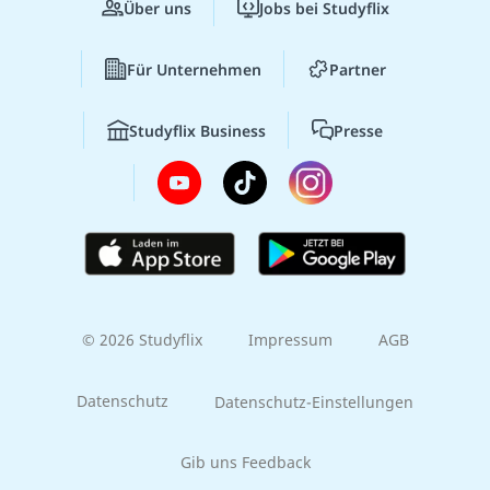
Über uns
Jobs bei Studyflix
Für Unternehmen
Partner
Studyflix Business
Presse
© 2026 Studyflix
Impressum
AGB
Datenschutz
Datenschutz-Einstellungen
Gib uns Feedback