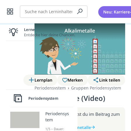
Suche
Neu: Karriere
Lernen lohnt sich!
Entdecke hier deine Chancen.
Lernplan
Merken
Link teilen
Periodensystem
Gruppen Periodensystem
Alkalimetalle (Video)
Periodensystem
Periodensys
Weitere Infos erhältst du im Beitrag zum
tem
Video
zum Beitrag: Alkalimetalle
1/5 – Dauer: