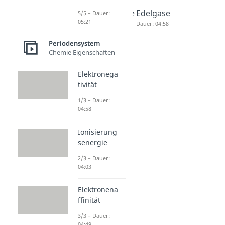
Erdalkali
Halogene
Edelgase
5/5 – Dauer:
05:21
metalle
Dauer: 04:57
Dauer: 04:58
Dauer: 04:39
Periodensystem
Chemie Eigenschaften
Elektronega
tivität
1/3 – Dauer:
04:58
Ionisierung
senergie
2/3 – Dauer:
04:03
Elektronena
ffinität
3/3 – Dauer:
04:49