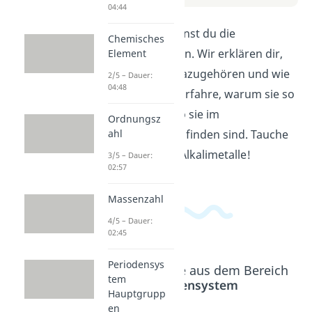
04:44
In diesem Video lernst du die
Chemisches
Alkalimetalle kennen. Wir erklären dir,
Element
welche Elemente dazugehören und wie
2/5 – Dauer:
04:48
sie sich verhalten. Erfahre, warum sie so
reaktiv sind und wo sie im
Ordnungsz
Periodensystem zu finden sind. Tauche
ahl
ein in die Welt der Alkalimetalle!
3/5 – Dauer:
02:57
Massenzahl
4/5 – Dauer:
02:45
Periodensys
Beliebte Inhalte aus dem Bereich
tem
Periodensystem
Hauptgrupp
en