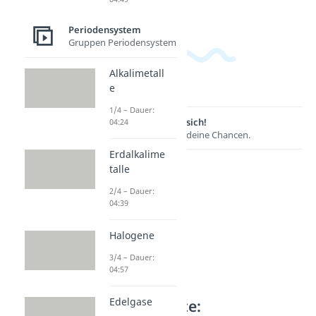
Periodensystem
Gruppen Periodensystem
Alkalimetall
e
1/4 – Dauer:
Lernen lohnt sich!
04:24
Entdecke hier deine Chancen.
Erdalkalime
talle
2/4 – Dauer:
04:39
Halogene
3/4 – Dauer:
04:57
Edelgase
Weitere Inhalte: