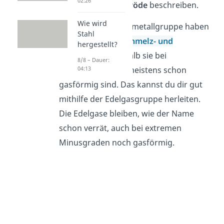
02:26
der Eigenschaft
spröde
beschreiben.
Wie wird
Elemente der Nichtmetallgruppe haben
Stahl
einen
niedrigen
Schmelz- und
hergestellt?
Siedepunkt,
weshalb sie bei
8/8 – Dauer:
04:13
Raumtemperatur meistens schon
gasförmig sind. Das kannst du dir gut
mithilfe der Edelgasgruppe herleiten.
Die Edelgase bleiben, wie der Name
schon verrät, auch bei extremen
Minusgraden noch gasförmig.