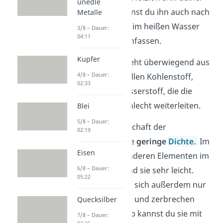
unedle
Teetasse, dann kannst du ihn auch nach
Metalle
mehreren Minuten im heißen Wasser
3/8 – Dauer:
04:11
noch problemlos anfassen.
Kupfer
Der Holzlöffel besteht überwiegend aus
4/8 – Dauer:
den drei Nichtmetallen Kohlenstoff,
02:33
Sauerstoff und Wasserstoff, die die
Wärme hier nur schlecht weiterleiten.
Blei
5/8 – Dauer:
Eine weitere Eigenschaft der
02:19
Nichtmetalle ist ihre
geringe
Dichte.
Im
Eisen
Vergleich zu den anderen Elementen im
6/8 – Dauer:
Periodensystem sind sie sehr leicht.
05:22
Nichtmetalle lassen sich außerdem nur
schlecht verformen und zerbrechen
Quecksilber
daher eher. Deshalb kannst du sie mit
7/8 – Dauer: