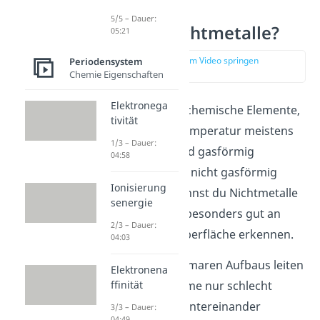
5/5 – Dauer:
Was sind Nichtmetalle?
05:21
zur Stelle im Video springen
Periodensystem
(00:11)
Chemie Eigenschaften
Elektronega
Nichtmetalle
sind chemische Elemente,
tivität
die sich bei Raumtemperatur meistens
1/3 – Dauer:
im Aggregatzustand gasförmig
04:58
befinden. Wenn sie nicht gasförmig
Ionisierung
auftreten, dann kannst du Nichtmetalle
senergie
im festen Zustand besonders gut an
2/3 – Dauer:
ihrer glanzlosen Oberfläche erkennen.
04:03
Aufgrund ihres atomaren Aufbaus leiten
Elektronena
sie Strom und Wärme nur schlecht
ffinität
weiter und bilden untereinander
3/3 – Dauer:
04:49