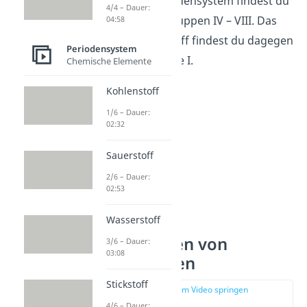
Edelgase
. Im Periodensystem findest du
4/4 – Dauer:
sie in den Hauptgruppen IV – VIII. Das
04:58
Element Wasserstoff findest du dagegen
Periodensystem
in der Hauptgruppe I.
Chemische Elemente
Kohlenstoff
1/6 – Dauer:
02:32
Sauerstoff
2/6 – Dauer:
02:53
Wasserstoff
Eigenschaften von
3/6 – Dauer:
03:08
Nichtmetallen
Stickstoff
zur Stelle im Video springen
(00:32)
4/6 – Dauer: