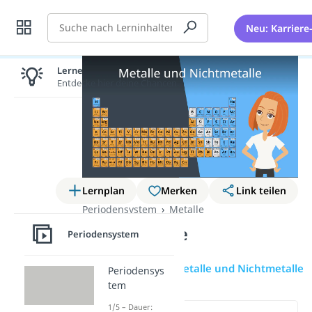
Suche
Neu: Karriere
Lernen lohnt sich!
Entdecke hier deine Chancen.
Lernplan
Merken
Link teilen
Periodensystem
Metalle
Nichtmetalle
Periodensystem
Nichtmetalle
Metalle und Nichtmetalle
Periodensys
tem
1/5 – Dauer: