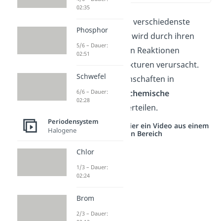
02:35
Nichtmetalle haben verschiedenste
Phosphor
Eigenschaften. Das wird durch ihren
5/6 – Dauer:
Atombau und ihre in Reaktionen
02:51
ausgebildeten Strukturen verursacht.
Schwefel
Du kannst die Eigenschaften in
physikalische
und
chemische
6/6 – Dauer:
02:28
Eigenschaften
unterteilen.
Periodensystem
Studyflix vernetzt: Hier ein Video aus einem
Halogene
anderen Bereich
Chlor
1/3 – Dauer:
02:24
Brom
2/3 – Dauer: