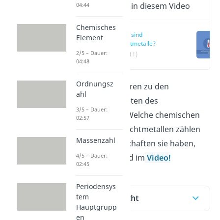
Wichtige Inhalte in diesem Video
04:44
Chemisches
Was sind
Element
Nichtmetalle?
2/5 – Dauer:
(00:11)
04:48
Ordnungsz
Nichtmetalle
gehören zu den
ahl
wichtigsten Elementen des
3/5 – Dauer:
Periodensystems. Welche chemischen
02:57
Elemente zu den Nichtmetallen zählen
Massenzahl
und welche Eigenschaften sie haben,
4/5 – Dauer:
erfährst du hier und im
Video!
02:45
Periodensys
tem
Inhaltsübersicht
Hauptgrupp
en