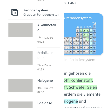
Molekülverbindungen aus.
Periodensystem
Gruppen Periodensystem
Alkalimetall
e
1/4 – Dauer:
04:24
Erdalkalime
talle
Die Nichtmetalle im Periodensystem
2/4 – Dauer:
04:39
Zu den Nichtmetallen gehören die
Elemente
Wasserstoff, Kohlenstoff,
Halogene
Stickstoff, Sauerstoff, Schwefel, Selen
3/4 – Dauer:
04:57
und Phosphor.
Außerdem die Elemente
der Gruppen der
Halogene
und
Edelgase