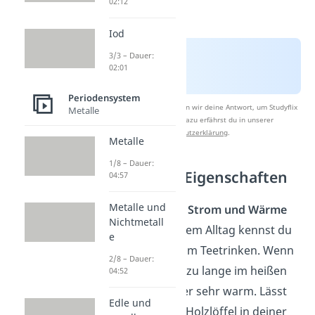
02:12
Iod
3/3 – Dauer:
02:01
Periodensystem
Nach Beantwortung speichern wir deine Antwort, um Studyflix
Metalle
zu verbessern. Mehr dazu erfährst du in unserer
Datenschutzerklärung
.
Metalle
1/8 – Dauer:
Physikalische Eigenschaften
04:57
Metalle und
Nichtmetalle
leiten Strom und Wärme
Nichtmetall
nur schlecht
. Aus dem Alltag kennst du
e
das zum Beispiel vom Teetrinken. Wenn
2/8 – Dauer:
du den Metalllöffel zu lange im heißen
04:52
Wasser lässt, wird er sehr warm. Lässt
Edle und
du hingegen einen Holzlöffel in deiner