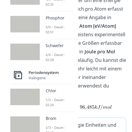
es sich hierbei wieder um eine Energie
02:35
handelt, die eigentlich pro Atom erfasst
werden müsste, ist eine Angabe in
Phosphor
Elektronenvolt pro Atom [eV/Atom]
5/6 – Dauer:
02:51
sinnvoll. Da aber meistens experimentell
nur makroskopische Größen erfassbar
Schwefel
sind, ist die Angabe in
Joule pro Mol
6/6 – Dauer:
[J/mol]
auch sehr geläufig. Du kannst die
02:28
beiden aber auch sehr leicht mit einem
Periodensystem
Umrechnungsfaktor ineinander
Halogene
überführen. Dazu verwendest du
Chlor
folgende Formel:
1/3 – Dauer:
02:24
Brom
Ionisierungsenergie Einheiten und
2/3 – Dauer: