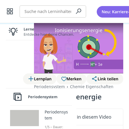
Suche
Neu: Karriere
Lernen lohnt sich!
Entdecke hier deine Chancen.
Lernplan
Merken
Link teilen
Periodensystem
Chemie Eigenschaften
Ionisierungsenergie
Periodensystem
Periodensys
Wichtige Inhalte in diesem Video
tem
1/5 – Dauer: