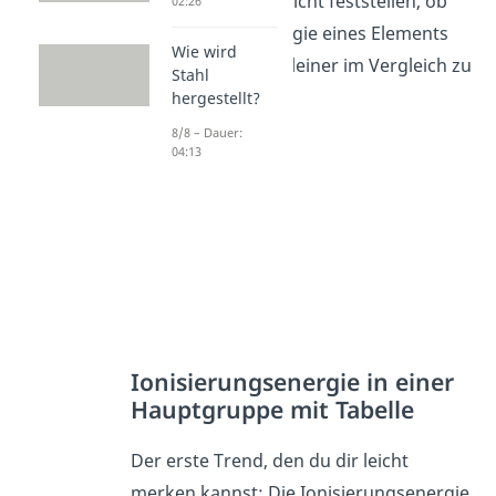
diesen kannst du leicht feststellen, ob
02:26
die Ionisationsenergie eines Elements
Wie wird
eher größer oder kleiner im Vergleich zu
Stahl
anderen, ist.
hergestellt?
8/8 – Dauer:
04:13
Ionisierungsenergie in einer
Hauptgruppe mit Tabelle
Der erste Trend, den du dir leicht
merken kannst: Die Ionisierungsenergie