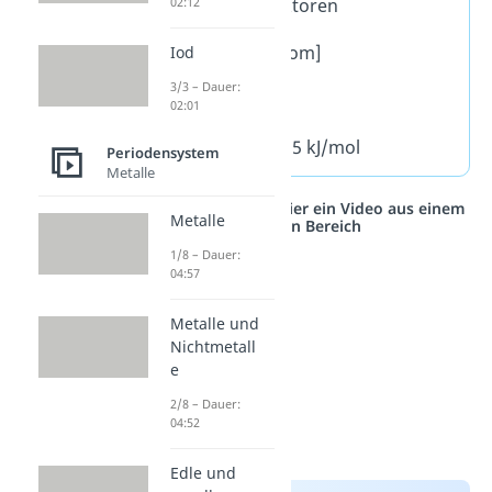
02:12
Umrechnungsfaktoren
pro Atom: [eV/Atom]
Iod
3/3 – Dauer:
pro Mol: [J/mol]
02:01
1eV/Atom = 96,485 kJ/mol
Periodensystem
Metalle
Studyflix vernetzt: Hier ein Video aus einem
Metalle
anderen Bereich
1/8 – Dauer:
04:57
Metalle und
Nichtmetall
e
2/8 – Dauer:
04:52
Edle und