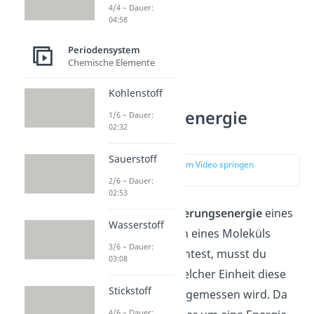
4/4 – Dauer:
04:58
Periodensystem
Chemische Elemente
Kohlenstoff
Ionisierungsenergie
1/6 – Dauer:
02:32
Einheit
Sauerstoff
zur Stelle im Video springen
(00:12)
2/6 – Dauer:
02:53
Wenn du die
Ionisierungsenergie
eines
Wasserstoff
Elements oder auch eines Moleküls
3/6 – Dauer:
interpretieren möchtest, musst du
03:08
zuerst wissen, in welcher Einheit diese
Stickstoff
Energie überhaupt gemessen wird. Da
4/6 – Dauer: