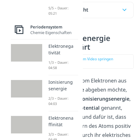
5/5 – Dauer:
Inhaltsübersicht
05:21
Periodensystem
Chemie Eigenschaften
Ionisierungsenergie
einfach erklärt
Elektronega
tivität
zur Stelle im Video springen
1/3 – Dauer:
(00:12)
04:58
Immer wenn ein Atom Elektronen aus
Ionisierung
senergie
seiner
Valenzschale
abgeben möchte,
muss es dafür die
Ionisierungsenergie
,
2/3 – Dauer:
04:03
auch
Ionisationspotential
genannt,
aufwenden. Der Grund dafür ist, dass
Elektronena
ffinität
die Protonen im Kern des Atoms positiv
geladen sind und durch ihr elektrisches
3/3 – Dauer:
04:49