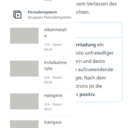
Feld die Elektronen vom Verlassen des
Atoms abhalten möchten.
Periodensystem
Gruppen Periodensystem
Merke
Alkalimetall
e
Je mehr dieser
Kernladung
ein
1/4 – Dauer:
04:24
Elektron spürt, desto unfreiwilliger
verlässt es den Kern und desto
Erdalkalime
talle
höher ist auch die aufzuwendende
Ionisierungsenergie. Nach dem
2/4 – Dauer:
04:39
Abgeben des Elektrons ist die
Ladung des Atoms
positiv
.
Halogene
3/4 – Dauer:
04:57
Edelgase