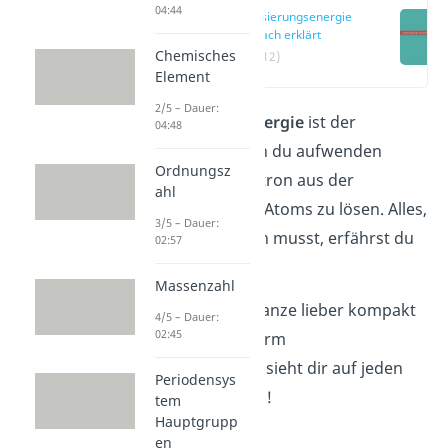
04:44
Ionisierungsenergie
einfach erklärt
Chemisches
(00:12)
Element
2/5 – Dauer:
Die
Ionisierungsenergie
ist der
04:48
Energiebeitrag, den du aufwenden
Ordnungsz
musst, um ein Elektron aus der
ahl
Valenzschale eines Atoms zu lösen. Alles,
3/5 – Dauer:
was du dazu wissen musst, erfährst du
02:57
hier!
Massenzahl
Möchtest du das Ganze lieber kompakt
4/5 – Dauer:
02:45
in audiovisueller Form
zusammengefasst, sieht dir auf jeden
Periodensys
Fall unser
Video
an!
tem
Hauptgrupp
en