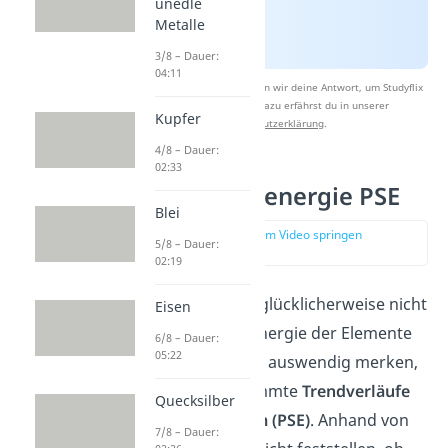
unedle
Metalle
3/8 – Dauer:
04:11
Nach Beantwortung speichern wir deine Antwort, um Studyflix
zu verbessern. Mehr dazu erfährst du in unserer
Kupfer
Datenschutzerklärung
.
4/8 – Dauer:
02:33
Ionisierungsenergie PSE
Blei
zur Stelle im Video springen
5/8 – Dauer:
(00:45)
02:19
Du musst dir aber glücklicherweise nicht
Eisen
jede Ionisierungsenergie der Elemente
6/8 – Dauer:
05:22
im Periodensystem auswendig merken,
denn es gibt bestimmte
Trendverläufe
Quecksilber
im Periodensystem (PSE)
. Anhand von
7/8 – Dauer: