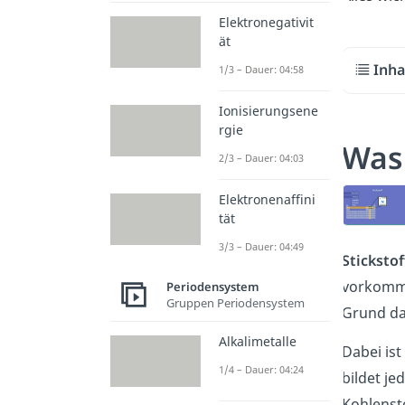
Elektronegativit
ät
Inha
1/3 – Dauer: 04:58
Ionisierungsene
rgie
Was 
2/3 – Dauer: 04:03
Elektronenaffini
tät
3/3 – Dauer: 04:49
Stickstof
vorkommt
Periodensystem
Gruppen Periodensystem
Grund daf
Alkalimetalle
Dabei ist
1/4 – Dauer: 04:24
bildet j
Kohlenst