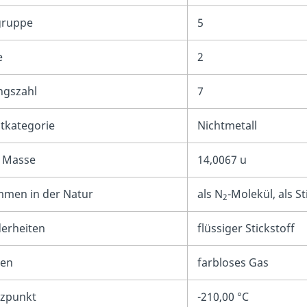
gruppe
5
e
2
gszahl
7
tkategorie
Nichtmetall
 Masse
14,0067 u
men in der Natur
als N
-Molekül, als S
2
erheiten
flüssiger Stickstoff
en
farbloses Gas
zpunkt
-210,00 °C