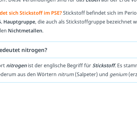
et sich Stickstoff im PSE?
Stickstoff befindet sich im Per
5. Hauptgruppe
, die auch als Stickstoffgruppe bezeichnet 
 den
Nichtmetallen
.
edeutet nitrogen?
ort
nitrogen
ist der englische Begriff für
Stickstoff
. Es stam
ederum aus den Wörtern
nitrum
(Salpeter) und
genium
(erz