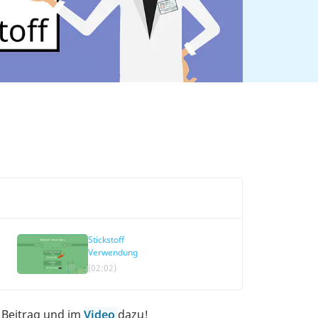
Stickstoff
Verwendung
(02:02)
m Beitrag und im
Video
dazu!