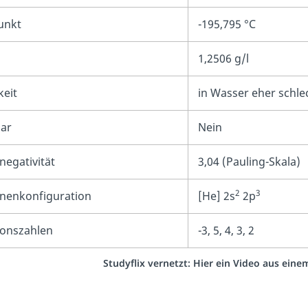
unkt
-195,795 °C
1,2506 g/l
keit
in Wasser eher schlec
ar
Nein
negativität
3,04 (Pauling-Skala)
2
3
onenkonfiguration
[He] 2s
2p
ionszahlen
-3, 5, 4, 3, 2
Studyflix vernetzt: Hier ein Video aus ein