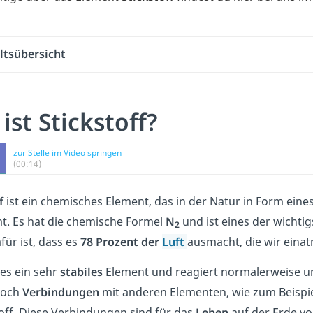
ltsübersicht
ist Stickstoff?
zur Stelle im Video springen
(00:14)
f
ist ein chemisches Element, das in der Natur in Form ein
. Es hat die chemische Formel
N
und ist eines der wichti
2
ür ist, dass es
78 Prozent der
Luft
ausmacht, die wir eina
 es ein sehr
stabiles
Element und reagiert normalerweise un
edoch
Verbindungen
mit anderen Elementen, wie zum Beispie
off. Diese Verbindungen sind für das
Leben
auf der Erde v