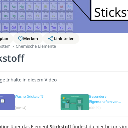
plan
Merken
Link teilen
ystem
Chemische Elemente
kstoff
ge Inhalte in diesem Video
Was ist Stickstoff?
Besondere
Eigenschaften von
Stickstoff
(00:14)
(00:59)
chtige über das Element
Stickstoff
findest du hier bei uns i