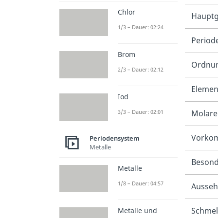
Chlor
Haupt
1/3 – Dauer: 02:24
Period
Brom
Ordnun
2/3 – Dauer: 02:12
Elemen
Iod
Molare
3/3 – Dauer: 02:01
Vorkom
Periodensystem
Metalle
Besond
Metalle
1/8 – Dauer: 04:57
Ausseh
Schmel
Metalle und