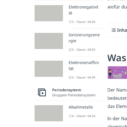
wofür du
Elektronegativit
ät
1/3 – Dauer: 04:58
Inha
Ionisierungsene
rgie
2/3 – Dauer: 04:03
Was 
Elektronenaffini
tät
3/3 – Dauer: 04:49
Der Name
Periodensystem
Gruppen Periodensystem
bedeutet
das Elem
Alkalimetalle
1/4 – Dauer: 04:24
In der N
chemisch