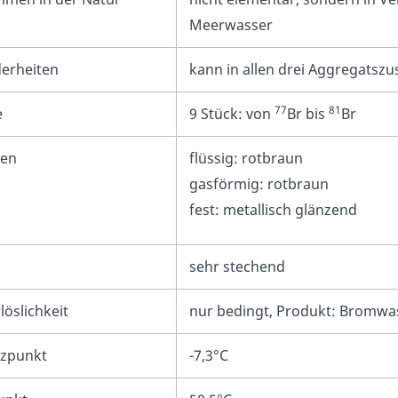
Meerwasser
erheiten
kann in allen drei Aggregatszus
77
81
e
9 Stück: von
Br bis
Br
en
flüssig: rotbraun
gasförmig: rotbraun
fest: metallisch glänzend
h
sehr stechend
öslichkeit
nur bedingt, Produkt: Bromwa
zpunkt
-7,3°C