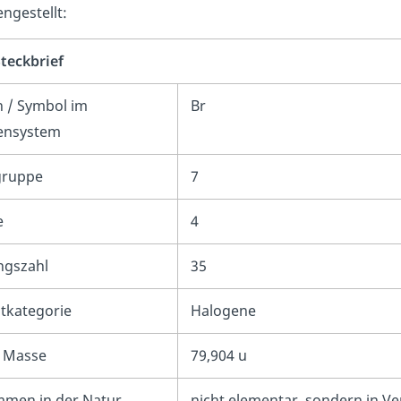
gestellt:
teckbrief
n / Symbol im
Br
ensystem
gruppe
7
e
4
gszahl
35
tkategorie
Halogene
 Masse
79,904 u
men in der Natur
nicht elementar, sondern in V