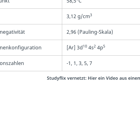
unkt
58,5°C
3
3,12 g/cm
negativität
2,96 (Pauling-Skala)
10
2
5
onenkonfiguration
[Ar] 3d
4s
4p
ionszahlen
-1, 1, 3, 5, 7
Studyflix vernetzt: Hier ein Video aus ein