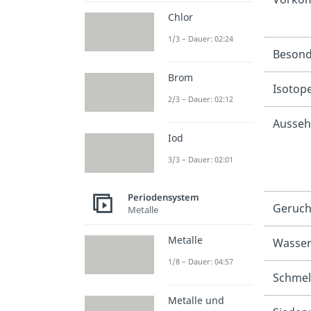
Chlor
1/3 – Dauer: 02:24
Besond
Brom
Isotop
2/3 – Dauer: 02:12
Ausseh
Iod
3/3 – Dauer: 02:01
Periodensystem
Geruc
Metalle
Metalle
Wasserl
1/8 – Dauer: 04:57
Schmel
Metalle und