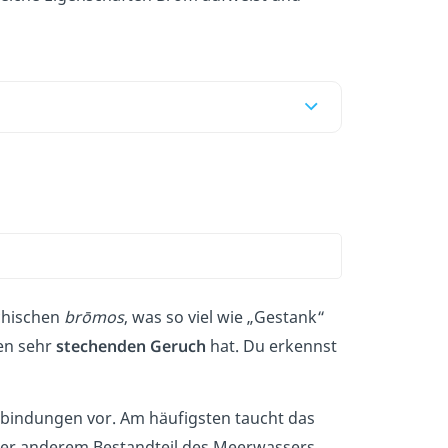
chischen
brōmos
, was so viel wie „Gestank“
en sehr
stechenden Geruch
hat. Du erkennst
bindungen vor. Am häufigsten taucht das
nter anderem Bestandteil des Meerwassers.