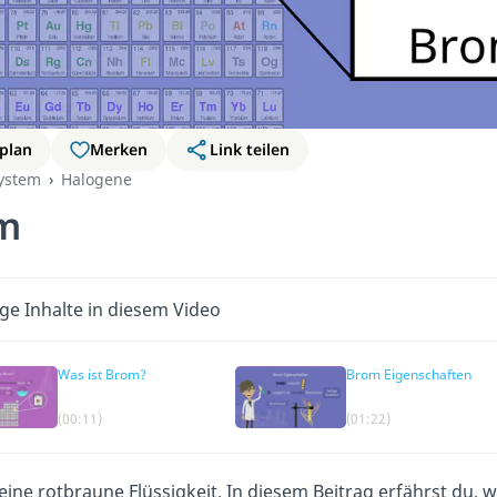
plan
Merken
Link teilen
ystem
Halogene
m
ge Inhalte in diesem Video
Was ist Brom?
Brom Eigenschaften
(00:11)
(01:22)
eine rotbraune Flüssigkeit. In diesem Beitrag erfährst du,