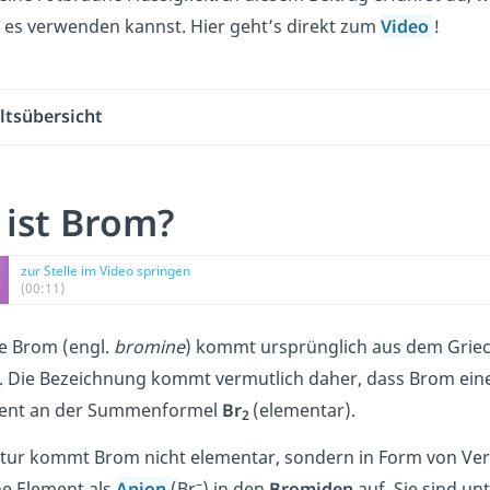
 es verwenden kannst. Hier geht’s direkt zum
Video
!
ltsübersicht
ist Brom?
zur Stelle im Video springen
(00:11)
 Brom (engl.
bromine
) kommt ursprünglich aus dem Grie
. Die Bezeichnung kommt vermutlich daher, dass Brom ein
ent an der Summenformel
Br
(elementar).
2
atur kommt Brom nicht elementar, sondern in Form von Ver
–
e Element als
Anion
(Br
) in den
Bromiden
auf. Sie sind u