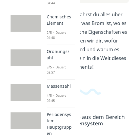
04:44
In diesem Video erfährst du alles über
Chemisches
Brom. Wir erklären, was Brom ist, wo es
Element
vorkommt und welche Eigenschaften es
2/5 – Dauer:
04:48
hat. Außerdem zeigen wir dir, wofür
Brom verwendet wird und warum es
Ordnungsz
wichtig ist. Tauche ein in die Welt dieses
ahl
faszinierenden Elements!
3/5 – Dauer:
02:57
Massenzahl
4/5 – Dauer:
02:45
Periodensys
Beliebte Inhalte aus dem Bereich
tem
Periodensystem
Hauptgrupp
en