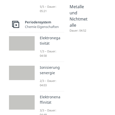
Iod
Metalle
Metalle
5/5 – Dauer:
05:21
Dauer: 02:01
Dauer: 04:57
und
Nichtmet
Periodensystem
alle
Chemie Eigenschaften
Dauer: 04:52
Elektronega
tivität
1/3 – Dauer:
04:58
Ionisierung
senergie
2/3 – Dauer:
04:03
Elektronena
ffinität
3/3 – Dauer:
04:49