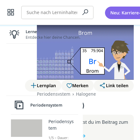
Suche
Neu: Karriere
Lernen lohnt sich!
Entdecke hier deine Chancen.
Lernplan
Merken
Link teilen
Periodensystem
Halogene
Brom (Video)
Periodensystem
Periodensys
Weitere Infos erhältst du im Beitrag zum
tem
Video
zum Beitrag: Brom
1/5 – Dauer: