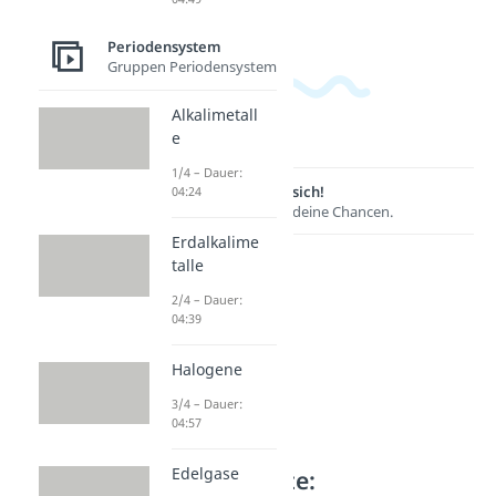
Periodensystem
Gruppen Periodensystem
Alkalimetall
e
1/4 – Dauer:
Lernen lohnt sich!
04:24
Entdecke hier deine Chancen.
Erdalkalime
talle
2/4 – Dauer:
04:39
Halogene
3/4 – Dauer:
04:57
Edelgase
Weitere Inhalte: