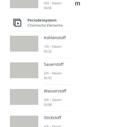
Periodensystem
4/4 – Dauer:
04:58
Halogene
Chlor
Periodensystem
Dauer: 02:24
Chemische Elemente
Brom
Dauer: 02:12
Kohlenstoff
Iod
1/6 – Dauer:
Dauer: 02:01
02:32
Sauerstoff
2/6 – Dauer:
02:53
Wasserstoff
3/6 – Dauer:
03:08
Stickstoff
4/6 – Dauer: