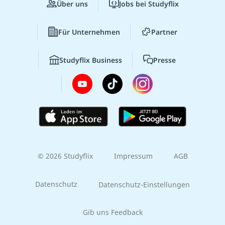
Über uns
Jobs bei Studyflix
Für Unternehmen
Partner
Studyflix Business
Presse
© 2026 Studyflix
Impressum
AGB
Datenschutz
Datenschutz-Einstellungen
Gib uns Feedback