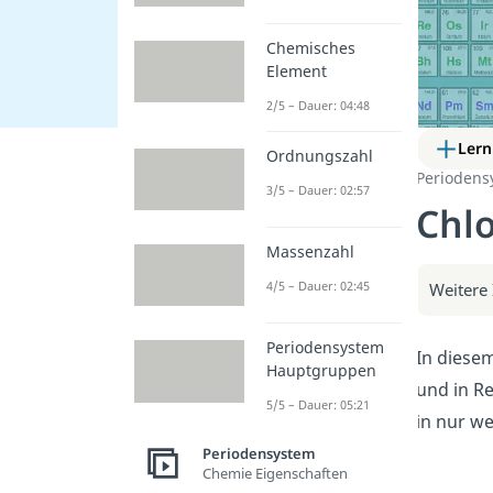
Chemisches
Element
2/5 – Dauer: 04:48
Lern
Ordnungszahl
Periodens
3/5 – Dauer: 02:57
Chlo
Massenzahl
4/5 – Dauer: 02:45
Weitere 
Periodensystem
In diesem
Hauptgruppen
und in Re
5/5 – Dauer: 05:21
in nur w
Periodensystem
Chemie Eigenschaften