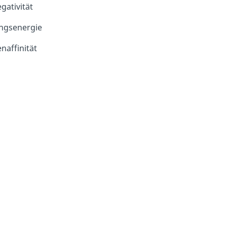
gativität
ungsenergie
naffinität