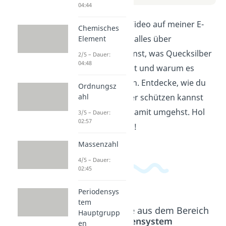
04:44
Erfahre in diesem Video auf meiner E-
Chemisches
Learning Plattform alles über
Element
Quecksilber. Du lernst, was Quecksilber
2/5 – Dauer:
04:48
ist, wo es vorkommt und warum es
gefährlich sein kann. Entdecke, wie du
Ordnungsz
dich vor Quecksilber schützen kannst
ahl
und wie du sicher damit umgehst. Hol
3/5 – Dauer:
02:57
dir jetzt das Wissen!
Massenzahl
4/5 – Dauer:
02:45
Periodensys
tem
Beliebte Inhalte aus dem Bereich
Hauptgrupp
Periodensystem
en