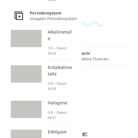
Periodensystem
Gruppen Periodensystem
Alkalimetall
e
1/4 – Dauer:
Lernen lohnt sich!
04:24
Entdecke hier deine Chancen.
Erdalkalime
talle
2/4 – Dauer:
04:39
Halogene
3/4 – Dauer:
04:57
Edelgase
Weitere Inhalte: