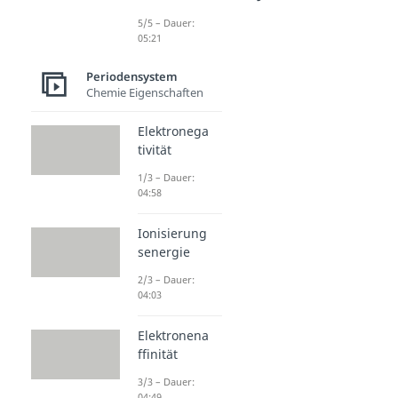
5/5 – Dauer:
05:21
Wie wird
Stahl
Periodensystem
hergestell
Chemie Eigenschaften
t?
Elektronega
Dauer: 04:13
tivität
1/3 – Dauer:
04:58
Ionisierung
senergie
2/3 – Dauer:
04:03
Elektronena
ffinität
3/3 – Dauer:
04:49