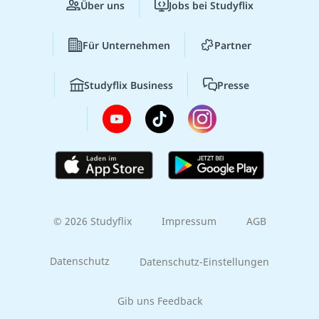
Über uns
Jobs bei Studyflix
Für Unternehmen
Partner
Studyflix Business
Presse
© 2026 Studyflix
Impressum
AGB
Datenschutz
Datenschutz-Einstellungen
Gib uns Feedback