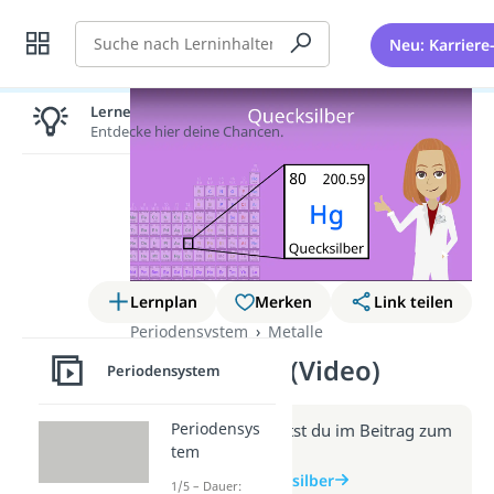
Suche
Neu: Karriere
Lernen lohnt sich!
Entdecke hier deine Chancen.
Lernplan
Merken
Link teilen
Periodensystem
Metalle
Quecksilber (Video)
Periodensystem
Periodensys
Weitere Infos erhältst du im Beitrag zum
tem
Video
zum Beitrag: Quecksilber
1/5 – Dauer: