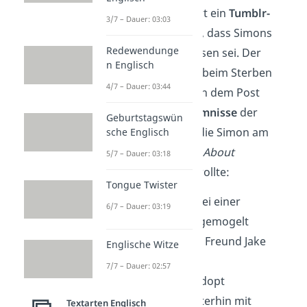
Doch dann kursiert ein
Tumblr-
3/7 – Dauer: 03:03
Post
, in dem steht, dass Simons
Redewendunge
Tod
geplant
gewesen sei. Der
n Englisch
Mörder hätte ihm beim Sterben
4/7 – Dauer: 03:44
zugesehen. Auch in dem Post
stehen
vier Geheimnisse
der
Geburtstagswün
anderen Schüler, die Simon am
sche Englisch
folgenden Tag bei
About
5/7 – Dauer: 03:18
That
preisgeben wollte:
Tongue Twister
Bronwyn hat bei einer
6/7 – Dauer: 03:19
Chemiearbeit gemogelt
Addy hat ihren Freund Jake
Englische Witze
betrogen
7/7 – Dauer: 02:57
Cooper hat gedopt
Nate dealt weiterhin mit
Textarten Englisch