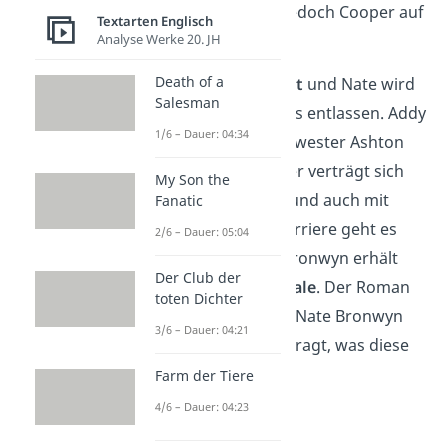
diesem Moment jedoch Cooper auf
Textarten Englisch
Analyse Werke 20. JH
und rettet Addy.
Death of a
Jake
wird
verhaftet
und Nate wird
Salesman
aus dem Gefängnis entlassen. Addy
1/6 – Dauer: 04:34
zieht mit ihrer Schwester Ashton
zusammen. Cooper verträgt sich
My Son the
mit seinem Vater und auch mit
Fanatic
seiner Baseball-Karriere geht es
2/6 – Dauer: 05:04
wieder bergauf. Bronwyn erhält
Der Club der
eine
Zusage von Yale
. Der Roman
toten Dichter
endet damit, dass Nate Bronwyn
3/6 – Dauer: 04:21
nach einem
Date
fragt, was diese
gerne annimmt.
Farm der Tiere
4/6 – Dauer: 04:23