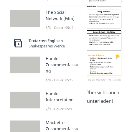
The Social
Network (Film)
3/3 – Dauer: 05:12
Textarten Englisch
Shakespeares Werke
Hamlet -
Zusammenfassu
ng
1/9 – Dauer: 05:19
Du kannst dir die Übersicht auch
Hamlet -
Interpretation
hier
kostenlos
herunterladen
!
2/9 – Dauer: 05:00
Macbeth -
Zusammenfassu