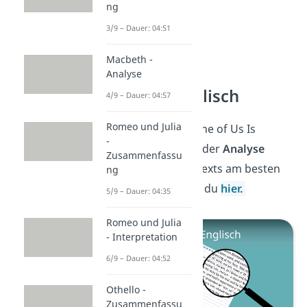
ng
3/9 – Dauer: 04:51
Macbeth -
Analyse
Analyse Englisch
4/9 – Dauer: 04:57
Romeo und Julia
Jetzt kennst du „One of Us Is
-
Lying“. Wie du bei der
Analyse
Zusammenfassu
eines englischen Texts am besten
ng
vorgehst, erfährst du
hier.
5/9 – Dauer: 04:35
Romeo und Julia
- Interpretation
6/9 – Dauer: 04:52
Othello -
Zusammenfassu