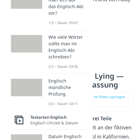
das Englisch-Abi
vor?
1/3 – Dauer: 05:07
Wie viele Wörter
sollte man im
Englisch-Abi
schreiben?
2/3 – Dauer: 03:56
One of Us Is Lying —
Englisch
Zusammenfassung
mündliche
Prüfung
zur Stelle im Video springen
(01:31)
3/3 – Dauer: 03:11
Textarten Englisch
Der Roman ist in
drei Teile
Englisch Uhrzeit & Datum
aufgeteilt und spielt an der fiktiven
Bayview Highschool in Kalifornien.
Datum Englisch