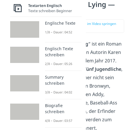
One of Us Is Lying —
Textarten Englisch
Übersicht
Texte schreiben Beginner
Englische Texte
zur Stelle im Video springen
(00:14)
1/8 – Dauer: 04:52
„
One of Us Is Lying
“ ist ein Roman
Englisch Texte
der amerikanischen Autorin Karen
schreiben
M. McManus aus dem Jahr 2017.
2/8 – Dauer: 05:26
Darin geht es um
fünf Jugendliche
,
Summary
die unterschiedlicher nicht sein
schreiben
könnten. Superhirn Bronwyn,
3/8 – Dauer: 04:02
Homecoming Queen Addy,
Drogendealer Nate, Baseball-Ass
Biografie
Cooper und Simon, der Erfinder
schreiben
einer Gossip-App werden zum
4/8 – Dauer: 03:57
Nachsitzen verdonnert.