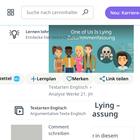
Suche
Neu: Karriere
Lernen lohnt sich!
Entdecke hier deine Chancen.
zettel
Lernplan
Merken
Link teilen
NEU
Textarten Englisch
Analyse Werke 21. JH
One of Us Is Lying –
Textarten Englisch
Zusammenfassung
Argumentative Texte Englisch
Comment
schreiben
Wichtige Inhalte in diesem