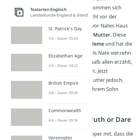
miteinander und kommen sich
Textarten Englisch
Landeskunde England & Irland
näher. Auf der Flucht vor der
Presse treffen sie vor Nates Haus
St. Patrick's Day
auf einmal dessen
Mutter
. Diese
1/6 – Dauer: 05:03
hatte
Drogenprobleme
und hat die
Familie verlassen als Nate vierzehn
Elizabethan Age
war. Nate hat deshalb allen erzählt,
2/6 – Dauer: 04:22
seine Mutter sei tot. Jetzt
behauptet seine Mutter jedoch,
British Empire
clean zu sein und ihrem Sohn
3/6 – Dauer: 05:05
helfen zu wollen.
Commonwealth
Dritter Teil: Truth or Dare
4/6 – Dauer: 05:36
Die Polizei teilt Cooper mit, dass die
Vereinigtes