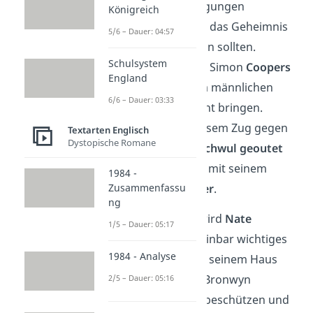
Doping-Anschuldigungen
Königreich
ursprünglich nicht das Geheimnis
5/6 – Dauer: 04:57
im Tumblr Post sein sollten.
Schulsystem
Stattdessen wollte Simon
Coopers
England
Beziehung
zu dem männlichen
6/6 – Dauer: 03:33
Model Kris ans Licht bringen.
Cooper wird in diesem Zug gegen
Textarten Englisch
Dystopische Romane
seinen Willen als
schwul geoutet
und gerät in Streit mit seinem
1984 -
Zusammenfassu
homophoben Vater
.
ng
Währenddessen wird
Nate
1/5 – Dauer: 05:17
verhaftet
, da scheinbar wichtiges
1984 - Analyse
Beweismaterial
in seinem Haus
gefunden wurde. Bronwyn
2/5 – Dauer: 05:16
versucht, Nate zu beschützen und