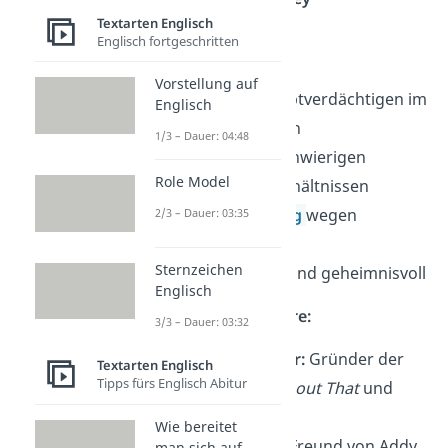
Textarten Englisch
genannt Nate
Englisch fortgeschritten
17 Jahre alt
Vorstellung auf
einer der Hauptverdächtigen im
Englisch
Mordfall Simon
1/3 – Dauer: 04:48
kommt aus schwierigen
Role Model
familiären Verhältnissen
auf Bewährung
wegen
2/3 – Dauer: 03:35
Drogenbesitz
Sternzeichen
verschlossen und geheimnisvoll
Englisch
Weitere Charaktere:
3/3 – Dauer: 03:32
Simon Kelleher:
Gründer der
Textarten Englisch
Tipps fürs Englisch Abitur
Gossip-App
About That
und
Mordopfer
Wie bereitet
Jake Riordan:
Freund von Addy
man sich auf