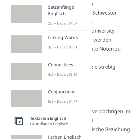
Mordfall Simon
Satzanfänge
hat eine kleine Schwester
Englisch
namens Maeve
2/5 – Dauer: 04:57
will in die Yale University
Linking Words
aufgenommen werden
3/5 – Dauer: 03:31
tut alles, um gute Noten zu
haben
Connectives
ehrgeizig und zielstrebig
4/5 – Dauer: 03:10
Adelaide Prentiss
Conjunctions
genannt Addy
17 Jahre alt
5/5 – Dauer: 04:47
eine der Hauptverdächtigen im
Textarten Englisch
Mordfall Simon
Grundlagen Englisch
führte eine toxische Beziehung
Farben Englisch
mit Jake