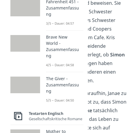
Fahrenheit 451 -
will seine Unschuld beweisen. Sie
Zusammenfassu
trifft sich mit ihrer Schwester
ng
Maeve, Addy, Addys Schwester
3/5 – Dauer: 04:57
Ashton, Cooper und Coopers
Brave New
Freund Kris in einem Cafe. Kris
World -
macht eine entscheidende
Zusammenfassu
Bemerkung: Er überlegt, ob
Simon
ng
Selbstmord
begangen haben
4/5 – Dauer: 04:58
könnte, um den anderen einen
The Giver -
„Mord“ anzuhängen.
Zusammenfassu
ng
Addy beschließt daraufhin, Janae zu
5/5 – Dauer: 04:50
befragen. Janae gibt zu, dass Simon
gemeinsam mit
Jake
tatsächlich
Textarten Englisch
geplant hatte, sich das Leben zu
Gesellschaftskritische Romane
nehmen. Jake wollte sich auf
Mother to