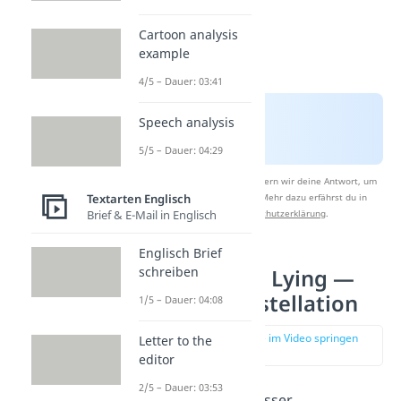
Cartoon analysis
example
4/5 – Dauer: 03:41
Speech analysis
5/5 – Dauer: 04:29
Nach Beantwortung speichern wir deine Antwort, um
Textarten Englisch
Studyflix zu verbessern. Mehr dazu erfährst du in
Brief & E-Mail in Englisch
unserer
Datenschutzerklärung
.
Englisch Brief
schreiben
One of Us Is Lying —
Figurenkonstellation
1/5 – Dauer: 04:08
zur Stelle im Video springen
Letter to the
(00:47)
editor
2/5 – Dauer: 03:53
Um die Figuren besser