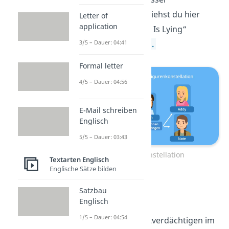
kennenzulernen, siehst du hier
Letter of
application
unsere „One of Us Is Lying“
Charakterisierung.
3/5 – Dauer: 04:41
Formal letter
4/5 – Dauer: 04:56
E-Mail schreiben
Englisch
5/5 – Dauer: 03:43
Figurenkonstellation
Textarten Englisch
Englische Sätze bilden
Bronwyn Rojas
Satzbau
Englisch
17 Jahre alt
1/5 – Dauer: 04:54
eine der Hauptverdächtigen im