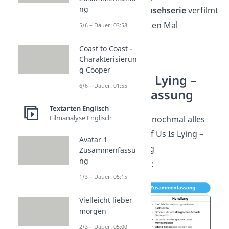
ng
außerdem als
Fernsehserie
verfilmt
und 2021 zum ersten Mal
5/6 – Dauer: 03:58
ausgestrahlt.
Coast to Coast -
Charakterisierun
g Cooper
One of Us Is Lying –
6/6 – Dauer: 01:55
Zusammenfassung
Textarten Englisch
Filmanalyse Englisch
Hier haben wir dir nochmal alles
zum Thema One of Us Is Lying –
Avatar 1
Zusammenfassung
Zusammenfassu
ng
zusammengefasst:
1/3 – Dauer: 05:15
Vielleicht lieber
morgen
2/3 – Dauer: 05:00