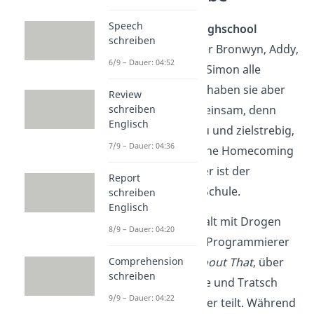
Speech
An der
Bayview Highschool
schreiben
müssen die Schüler Bronwyn, Addy,
6/9 – Dauer: 04:52
Nate, Cooper und Simon alle
nachsitzen
. Sonst haben sie aber
Review
so gar nichts gemeinsam, denn
schreiben
Englisch
Bronwyn ist schlau und zielstrebig,
7/9 – Dauer: 04:36
Addy ist die hübsche Homecoming
Queen, und Cooper ist der
Report
Baseball-Star der Schule.
schreiben
Englisch
Nate hingegen dealt mit Drogen
8/9 – Dauer: 04:20
und Simon ist der Programmierer
der Gossip-App
About That
, über
Comprehension
schreiben
die er Geheimnisse und Tratsch
9/9 – Dauer: 04:22
über andere Schüler teilt. Während