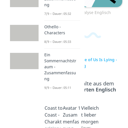
ng
Zum Video: Analyse Englisch
7/9 – Dauer: 05:32
Othello -
Characters
8/9 – Dauer: 05:33
Ein
zur Videoseite: One of Us Is Lying -
Sommernachtstr
Zusammenfassung
aum -
Zusammenfassu
ng
Beliebte Inhalte aus dem
9/9 – Dauer: 05:11
Bereich
Textarten Englisch
Coast to
Avatar 1
Vielleich
Coast -
Zusam
t lieber
Charakt
menfas
morgen
Dauer: