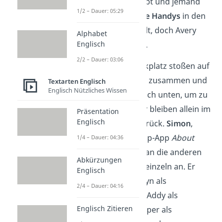
Handy dabei gehabt und jemand
1/2 – Dauer: 05:29
hätte ihnen
falsche Handys
in den
Rucksack gemogelt, doch Avery
Alphabet
Englisch
glaubt ihnen nicht.
2/2 – Dauer: 03:06
Auf dem Schulparkplatz stoßen auf
einmal
zwei Autos
zusammen und
Textarten Englisch
Englisch Nützliches Wissen
Mr. Avery rennt nach unten, um zu
helfen. Die Schüler bleiben allein im
Präsentation
Englisch
Klassenzimmer zurück.
Simon
,
Gründer der Gossip-App
About
1/4 – Dauer: 04:36
That
, wendet sich an die anderen
Abkürzungen
und spricht jeden einzeln an. Er
Englisch
bezeichnet Bronwyn als
2/4 – Dauer: 04:16
Intelligenzbestie
, Addy als
Englisch Zitieren
Prinzesschen
, Cooper als