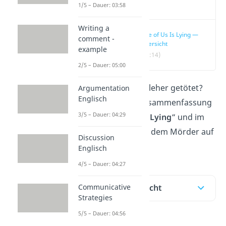
Video
1/5 – Dauer: 03:58
Writing a
One of Us Is Lying —
comment -
Übersicht
example
(00:14)
2/5 – Dauer: 05:00
Wer hat Simon Kelleher getötet?
Argumentation
Englisch
Hier in unserer Zusammenfassung
3/5 – Dauer: 04:29
von „
One of Us Is Lying
“ und im
Video
kommst du dem Mörder auf
Discussion
die Schliche!
Englisch
4/5 – Dauer: 04:27
Communicative
Inhaltsübersicht
Strategies
5/5 – Dauer: 04:56