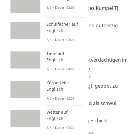
hat Jake mit Jakes Kumpel TJ
1/5 – Dauer: 03:05
betrogen
Schulfächer auf
leichtgläubig und gutherzig
Englisch
Cooper Clay
2/5 – Dauer: 03:24
17 Jahre alt
Tiere auf
einer der Hauptverdächtigen im
Englisch
Mordfall Simon
3/5 – Dauer: 04:00
Baseball Spieler
Körperteile
wird verdächtigt, gedopt zu
Englisch
haben
4/5 – Dauer: 02:58
wird unfreiwillig als schwul
geoutet
Wetter auf
Englisch
sportlich und geschickt
5/5 – Dauer: 03:27
Nathaniel Macauley