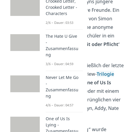
um
Maeve
, Bronwyns jüngere
Crooked Letter,
Crooked Letter -
Schwester, und ihre Freunde. Ein
Characters
Jahr nach dem Tod von Simon
2/6 – Dauer: 03:53
Kelleher gibt es eine anonyme
Nummer, die die Schüler in ein
The Hate U Give
-
tödliches ‚Wahrheit oder Pflicht‘
Zusammenfassu
Spiel
verwickelt.
ng
3/6 – Dauer: 04:59
2023
erschien schließlich der letzte
Roman in der Bayview-
Trilogie
Never Let Me Go
unter dem Titel „
One of Us Is
-
Zusammenfassu
Back
“, diesmal wieder mit einem
ng
Fokus auf die ursprünglichen vier
4/6 – Dauer: 04:57
Charaktere Bronwyn, Addy, Nate
und Cooper.
One of Us Is
Lying -
„One of Us Is Lying“ wurde
Zusammenfassu