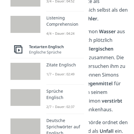
Sportskanone
, Nate als
3/4 – Dauer: 04:52
Außenseiter
und sich selbst als den
Listening
allwissenden Erzähler
.
Comprehension
Nebenbei trinkt Simon
Wasser
aus
4/4 – Dauer: 04:24
einem Becher. Doch plötzlich
Textarten Englisch
erleidet er einen
allergischen
Englische Sprüche
Schock
und bricht zusammen. Die
Zitate Englisch
anderen Schüler versuchen ihm zu
helfen, doch sie können Simons
1/7 – Dauer: 02:49
EpiPen mit dem
Gegenmittel
für
Sprüche
die Allergie nicht in seinem
Englisch
Rucksack finden. Simon
verstirbt
2/7 – Dauer: 02:37
kurz darauf im Krankenhaus.
Deutsche
Die zuständige Behörde ordnet den
Sprichwörter auf
Fall vorübergehend als
Unfall
ein.
Englisch