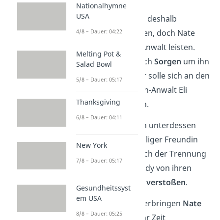
Nationalhymne
USA
Die Schüler wollen deshalb
4/8 – Dauer: 04:22
Anwälte
einschalten, doch Nate
kann sich keinen Anwalt leisten.
Melting Pot &
Bronwyn macht sich
Sorgen
um ihn
Salad Bowl
und schlägt vor, er solle sich an den
5/8 – Dauer: 05:17
bekannten Fernseh-Anwalt Eli
Thanksgiving
Kleinfelter wenden.
6/8 – Dauer: 04:11
Addy freundet sich unterdessen
mit Simons ehemaliger Freundin
New York
Janae
an. Denn nach der Trennung
7/8 – Dauer: 05:17
von Jake wurde Addy von ihren
eigenen Freunden
verstoßen
.
Gesundheitssyst
em USA
Währenddessen verbringen
Nate
8/8 – Dauer: 05:25
und Bronwyn
mehr Zeit