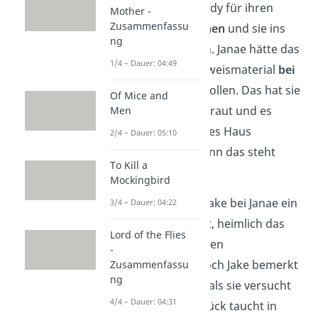
diesem Weg an Addy für ihren
Mother -
Zusammenfassu
Seitensprung rächen
und sie ins
ng
Gefängnis bringen. Janae hätte das
1/4 – Dauer: 04:49
entscheidende Beweismaterial
bei
Addy
verstecken sollen. Das hat sie
Of Mice and
sich aber nicht getraut und es
Men
stattdessen in Nates Haus
2/4 – Dauer: 05:10
untergebracht, denn das steht
To Kill a
immer offen.
Mockingbird
Kurz darauf trifft Jake bei Janae ein
3/4 – Dauer: 04:22
und Addy versucht, heimlich das
Lord of the Flies
Gespräch
der beiden
-
aufzuzeichnen
. Doch Jake bemerkt
Zusammenfassu
ng
sie und würgt sie, als sie versucht
4/4 – Dauer: 04:31
zu fliehen. Zum Glück taucht in