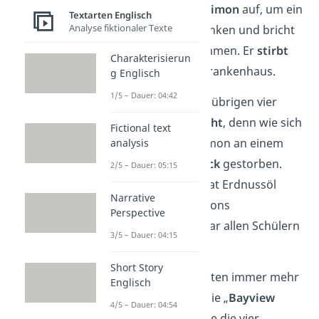
der Stunde steht
Simon
auf, um ein
Textarten Englisch
Analyse fiktionaler Texte
Glas Wasser
zu trinken und bricht
kurz darauf zusammen. Er
stirbt
Charakterisierun
wenig später im Krankenhaus.
g Englisch
1/5 – Dauer: 04:42
Schnell stehen die übrigen vier
unter
Mordverdacht
, denn wie sich
Fictional text
herausstellt, ist Simon an einem
analysis
allergischen Schock
gestorben.
2/5 – Dauer: 05:15
Sein Wasserglas hat Erdnussöl
Narrative
enthalten und Simons
Perspective
Erdnussallergie
war allen Schülern
3/5 – Dauer: 04:15
bekannt.
Short Story
Nach und nach treten immer mehr
Englisch
Geheimnisse um die „
Bayview
4/5 – Dauer: 04:54
Four
“ ans Licht, wie die vier