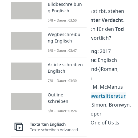
Bildbeschreibun
g Englisch
Als Simon plötzlich stirbt, stehen
die anderen vier
unter Verdacht
.
5/8 – Dauer: 03:50
Aber wer ist wirklich für den
Tod
Wegbeschreibu
von Simon
verantwortlich?
ng Englisch
Veröffentlichung:
2017
6/8 – Dauer: 03:47
Originalsprache:
Englisch
Article schreiben
Gattung:
(Jugend-)Roman,
Englisch
Kriminalroman
7/8 – Dauer: 03:30
Autorin:
Karen M. McManus
Outline
Epoche:
Gegenwartsliteratur
schreiben
Hauptfiguren:
Simon, Bronwyn,
8/8 – Dauer: 03:24
Addy, Nate, Cooper
Fortsetzung:
„One of Us Is
Textarten Englisch
Texte schreiben Advanced
Next“ (2019)