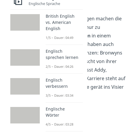
Englische Sprache
Drogen
British English
Diese Offenbarungen machen die
vs. American
vier Schüler nicht nur zu
English
Hauptverdächtigen
in einem
1/5 – Dauer: 04:49
Mordfall, sondern haben auch
Englisch
weitere Konsequenzen: Bronwyns
sprechen lernen
Eltern sind enttäuscht von ihrer
2/5 – Dauer: 04:26
Tochter, Jake verlässt Addy,
Coopers Baseball-Karriere steht auf
Englisch
verbessern
der Kippe und Nate gerät ins Visier
der Polizei.
3/5 – Dauer: 03:34
Englische
Wörter
4/5 – Dauer: 03:28