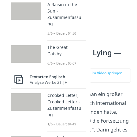
A Raisin in the
Sun -
Zusammenfassu
ng
5/6 – Dauer: 04:50
The Great
One of Us Is Lying —
Gatsby
Fortsetzung
6/6 – Dauer: 05:07
zur Stelle im Video springen
Textarten Englisch
(03:02)
Analyse Werke 21. JH
Nachdem der Roman ein großer
Crooked Letter,
Crooked Letter -
Erfolg war und auch international
Zusammenfassu
viel Zuspruch gefunden hatte,
ng
folgte im Jahr
2019
die Fortsetzung
1/6 – Dauer: 04:49
„
One of Us Is Next
“. Darin geht es