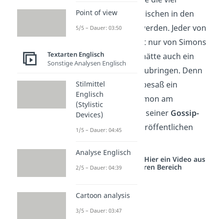
Point of view
Verdächtigen inzwischen in den
Medien genannt werden. Jeder von
5/5 – Dauer: 03:50
ihnen wusste nicht nur von Simons
Textarten Englisch
Allergie, sondern hätte auch ein
Sonstige Analysen Englisch
Motiv
, Simon umzubringen. Denn
jeder der Schüler besaß ein
Stilmittel
Englisch
Geheimnis
, das Simon am
(Stylistic
folgenden Tag auf seiner
Gossip-
Devices)
App
About That
veröffentlichen
1/5 – Dauer: 04:45
wollte.
Analyse Englisch
Studyflix vernetzt: Hier ein Video aus
einem anderen Bereich
2/5 – Dauer: 04:39
Cartoon analysis
3/5 – Dauer: 03:47