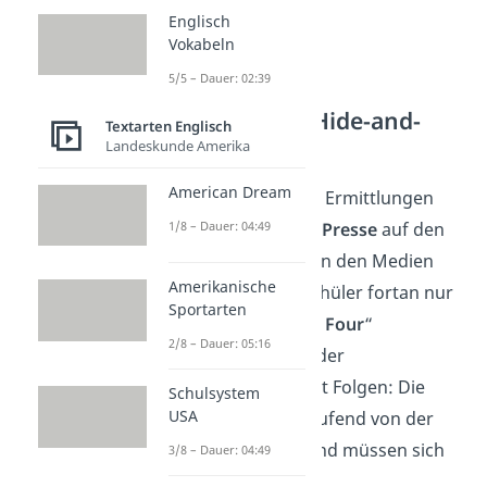
Englisch
Vokabeln
5/5 – Dauer: 02:39
Zweiter Teil: Hide-and-
Textarten Englisch
Seek
Landeskunde Amerika
American Dream
Mit den laufenden Ermittlungen
1/8 – Dauer: 04:49
wird nun auch die
Presse
auf den
Fall aufmerksam. In den Medien
Amerikanische
werden die vier Schüler fortan nur
Sportarten
noch als „
Bayview Four
“
2/8 – Dauer: 05:16
bezeichnet. Doch der
Medienrummel hat Folgen: Die
Schulsystem
USA
Schüler werden laufend von der
Presse
belagert
und müssen sich
3/8 – Dauer: 04:49
verstecken.