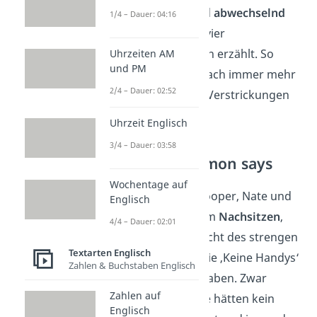
Die Handlung wird
abwechselnd
1/4 – Dauer: 04:16
aus der
Sicht
der vier
Hauptverdächtigen erzählt. So
Uhrzeiten AM
und PM
treten nach und nach immer mehr
2/4 – Dauer: 02:52
Geheimnisse und Verstrickungen
ans Licht.
Uhrzeit Englisch
3/4 – Dauer: 03:58
Erster Teil: Simon says
Wochentage auf
Bronwyn, Addy, Cooper, Nate und
Englisch
Simon müssen zum
Nachsitzen
,
4/4 – Dauer: 02:01
weil sie im Unterricht des strengen
Textarten Englisch
Mr. Avery gegen die ‚Keine Handys‘
Zahlen & Buchstaben Englisch
Regel verstoßen haben. Zwar
Zahlen auf
behaupten alle, sie hätten kein
Englisch