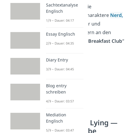
Sachtextanalyse
Schon gewusst?
Die
Englisch
stereotypischen Charaktere
Nerd,
1/9 – Dauer: 04:17
Prinzessin, Sportler und
Außenseiter erinnern an den
Essay Englisch
Filmklassiker „
The Breakfast Club
“
2/9 – Dauer: 04:35
von 1985.
Diary Entry
3/9 – Dauer: 04:45
Blog entry
schreiben
4/9 – Dauer: 03:57
Mediation
One of Us Is Lying —
Englisch
Inhaltsangabe
5/9 – Dauer: 03:47