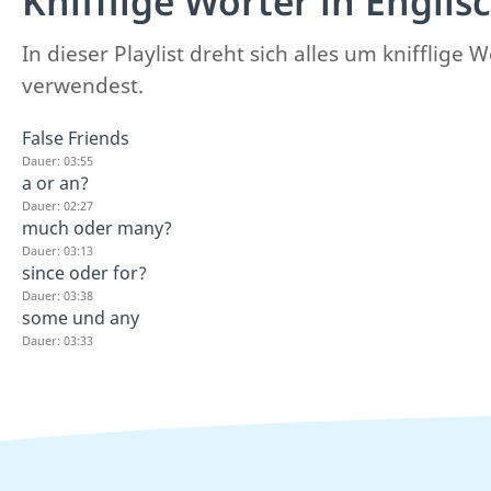
Knifflige Wörter in Englis
In dieser Playlist dreht sich alles um knifflige
verwendest.
False Friends
Dauer: 03:55
a or an?
Dauer: 02:27
much oder many?
Dauer: 03:13
since oder for?
Dauer: 03:38
some und any
Dauer: 03:33