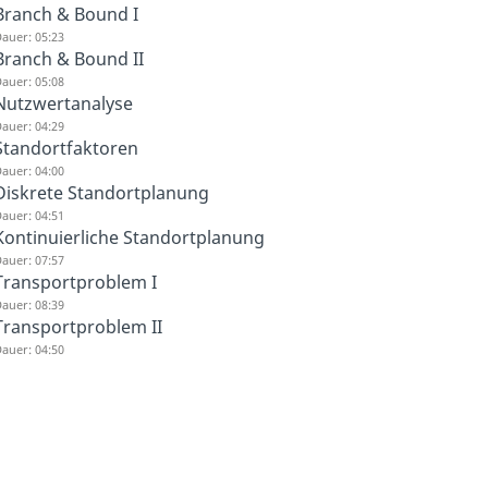
Branch & Bound I
auer: 05:23
Branch & Bound II
auer: 05:08
Nutzwertanalyse
auer: 04:29
Standortfaktoren
auer: 04:00
Diskrete Standortplanung
auer: 04:51
Kontinuierliche Standortplanung
auer: 07:57
Transportproblem I
auer: 08:39
Transportproblem II
auer: 04:50