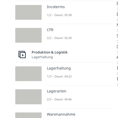
Incoterms
D
1/2 – Dauer: 05:38
D
CFR
D
2/2 – Dauer: 02:28
D
Produktion & Logistik
D
Lagerhaltung
D
Lagerhaltung
D
1/3 – Dauer: 04:23
D
Lagerarten
2/3 – Dauer: 04:46
Warenannahme