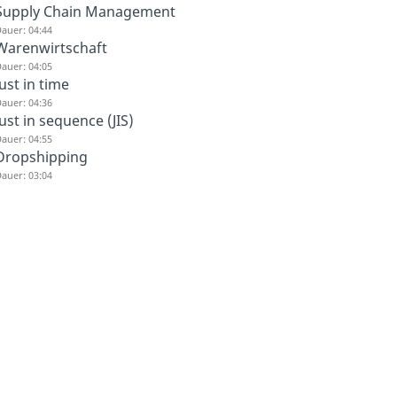
Supply Chain Management
auer: 04:44
Warenwirtschaft
auer: 04:05
Just in time
auer: 04:36
Just in sequence (JIS)
auer: 04:55
Dropshipping
auer: 03:04