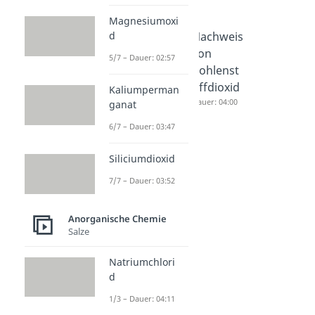
Magnesiumoxi
Knallgasp
Glimmsp
Nachweis
d
robe
anprobe
von
5/7 – Dauer: 02:57
Dauer: 03:43
Dauer: 03:34
Kohlenst
offdioxid
Kaliumperman
Dauer: 04:00
ganat
6/7 – Dauer: 03:47
Siliciumdioxid
7/7 – Dauer: 03:52
Anorganische Chemie
Salze
Natriumchlori
d
1/3 – Dauer: 04:11