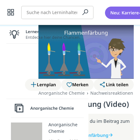
Suche
Neu: Karriere
Lernen lohnt sich!
Entdecke hier deine Chancen.
Lernplan
Merken
Link teilen
Anorganische Chemie
Nachweisreaktionen
Flammenfärbung (Video)
Anorganische Chemie
Weitere Infos erhältst du im Beitrag zum
Anorganische
Video
Chemie
zum Beitrag: Flammenfärbung