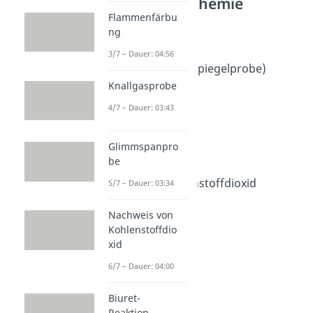
Anorganische Chemie
Flammenfärbu
Nachweisreaktionen
ng
Fehling Probe
3/7 – Dauer: 04:56
Dauer: 04:28
Tollensprobe (Silberspiegelprobe)
Dauer: 04:24
Knallgasprobe
Flammenfärbung
4/7 – Dauer: 03:43
Dauer: 04:56
Knallgasprobe
Dauer: 03:43
Glimmspanpro
Glimmspanprobe
be
Dauer: 03:34
Nachweis von Kohlenstoffdioxid
5/7 – Dauer: 03:34
Dauer: 04:00
Biuret-Reaktion
Nachweis von
Dauer: 04:45
Kohlenstoffdio
xid
6/7 – Dauer: 04:00
Biuret-
Reaktion