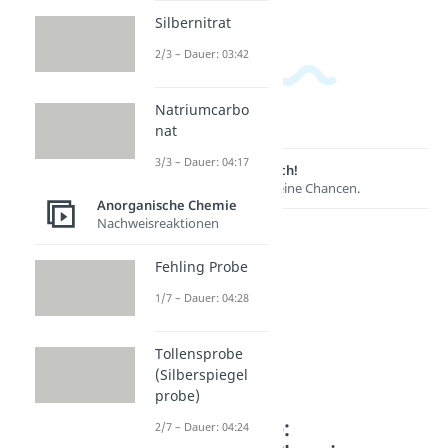
Silbernitrat
2/3 – Dauer: 03:42
Natriumcarbo
nat
3/3 – Dauer: 04:17
Lernen lohnt sich!
Entdecke hier deine Chancen.
Anorganische Chemie
Nachweisreaktionen
Fehling Probe
1/7 – Dauer: 04:28
Tollensprobe
(Silberspiegel
probe)
Weitere Inhalte:
2/7 – Dauer: 04:24