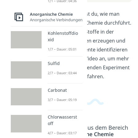
1/1 – Dauer: 04:36
In diesem Video lernst du, wie man
Anorganische Chemie
Anorganische Verbindungen
Flammenfärbung in Chemie durchführt.
Du erfährst, welche Stoffe in der
Kohlenstoffdio
xid
Flamme welche Farben erzeugen und
wie man damit Elemente identifizieren
1/7 – Dauer: 05:01
kann. Schau dir das Video an, um mehr
Sulfid
über diesen faszinierenden Experiment
2/7 – Dauer: 03:44
aus der Chemie zu erfahren.
Carbonat
3/7 – Dauer: 05:19
Chlorwasserst
off
Beliebte Inhalte aus dem Bereich
Anorganische Chemie
4/7 – Dauer: 03:17