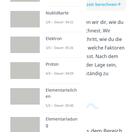
zum Beitrag: Halbwertszeit berechnen
Nuklidkarte
In diesem Video erklären wir dir, wie du
2/6 – Dauer: 04:22
die Halbwertszeit berechnest. Wir
Elektron
zeigen dir Schritt für Schritt, wie du die
Formel anwendest und welche Faktoren
3/6 – Dauer: 05:26
du berücksichtigen musst. Nach dem
Proton
Anschauen wirst du in der Lage sein,
Halbwertszeiten eigenständig zu
4/6 – Dauer: 04:09
berechnen.
Elementarteilch
en
5/6 – Dauer: 05:40
Elementarladun
g
Beliebte Inhalte aus dem Bereich