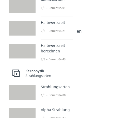
Radioaktivität
1/3 – Dauer: 05:01
Radioaktivität
Dauer: 05:01
Halbwertszeit
Halbwertszeit
Dauer: 04:21
Halbwertszeit berechnen
2/3 – Dauer: 04:21
Dauer: 04:43
Halbwertszeit
berechnen
3/3 – Dauer: 04:43
Kernphysik
Strahlungsarten
Strahlungsarten
1/5 – Dauer: 04:08
Alpha Strahlung
2/5 – Dauer: 04:27