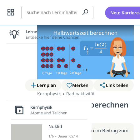
Suche
Neu: Karriere
Lernen lohnt sich!
Entdecke hier deine Chancen.
Lernplan
Merken
Link teilen
Kernphysik
Radioaktivität
Halbwertszeit berechnen
Kernphysik
(Video)
Atome und Teilchen
Nuklid
Weitere Infos erhältst du im Beitrag zum
1/6 – Dauer: 05:14
Video