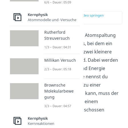
erklärt
6/6 – Dauer: 05:09
Kernphysik
zur Stelle im Video springen
Atommodelle und -Versuche
(00:14)
Rutherford
Die
Kernspaltung
oder Atomspaltung
Streuversuch
beschreibt den Prozess, bei dem ein
1/3 – Dauer: 04:31
schwerer Atomkern in zwei kleinere
Atomkerne zerlegt wird. Dabei werden
Millikan Versuch
mehrere Neutronen und Energie
2/3 – Dauer: 05:18
freigesetzt. Die Energie nennst du
Kernenergie. Damit es zu einer
Brownsche
Molekularbewe
Kernspaltung kommen kann, muss der
gung
schwere Atomkern mit einem
3/3 – Dauer: 04:57
langsamen Neutron beschossen
werden.
Kernphysik
Kernreaktionen