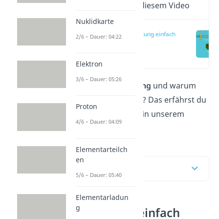
Wichtige Inhalte in diesem Video
Nuklidkarte
Kernspaltung einfach
2/6 – Dauer: 04:22
erklärt
(00:14)
Elektron
3/6 – Dauer: 05:26
Was ist die
Kernspaltung
und warum
entsteht dabei Energie? Das erfährst du
Proton
in unserem
Video
und in unserem
4/6 – Dauer: 04:09
Beitrag.
Elementarteilch
en
Inhaltsübersicht
5/6 – Dauer: 05:40
Elementarladun
g
Kernspaltung einfach