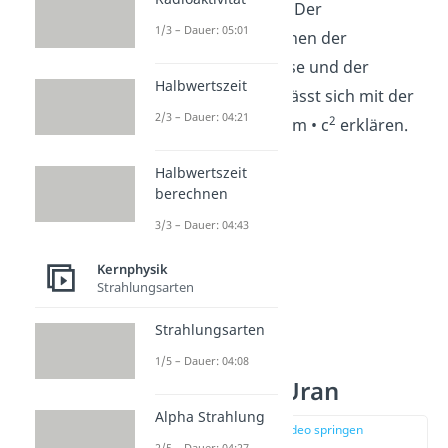
Energie umgewandelt. Der
1/3 – Dauer: 05:01
Zusammenhang zwischen der
Verringerung der Masse und der
Halbwertszeit
freigesetzten Energie lässt sich mit der
2/3 – Dauer: 04:21
2
berühmten Formel E = m • c
erklären.
Halbwertszeit
berechnen
3/3 – Dauer: 04:43
Kernphysik
Strahlungsarten
Strahlungsarten
1/5 – Dauer: 04:08
Kernspaltung Uran
Alpha Strahlung
zur Stelle im Video springen
(01:10)
2/5 – Dauer: 04:27