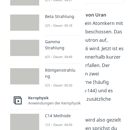
Um eine
Kernspaltung von Uran
Beta Strahlung
herbeizuführen, wird sein Atomkern mit
3/5 – Dauer: 05:18
langsamen Neutronen beschossen. Das
Uran-235 nimmt ein Neutron auf,
Gamma
Strahlung
wodurch es zu Uran-236 wird. Jetzt ist es
aber instabil und wird innerhalb kurzer
4/5 – Dauer: 04:49
Zeit in mehrere Teile zerfallen. Der
Röntgenstrahlu
Atomkern spaltet sich in zwei
ng
mittelschwere Atomkerne (häufig
5/5 – Dauer: 05:20
Krypton-89 und Barium-144) und es
Kernphysik
entstehen zwei bis drei zusätzliche
Anwendungen der Kernphysik
Neutronen.
C14 Methode
Die Spaltung von Uran wird also gezielt
1/3 – Dauer: 04:50
herbeigeführt. Deswegen sprichst du