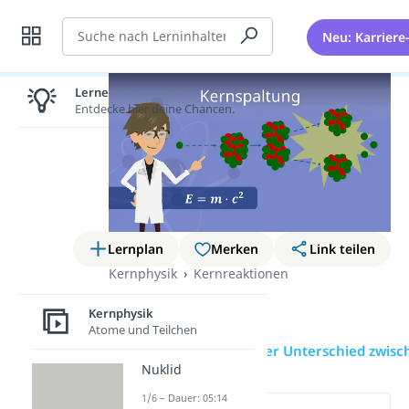
Suche
Neu: Karriere
Lernen lohnt sich!
Entdecke hier deine Chancen.
Lernplan
Merken
Link teilen
Kernphysik
Kernreaktionen
Kernspaltung
Kernphysik
Atome und Teilchen
Übersicht
Was ist der Unterschied zwis
Nuklid
1/6 – Dauer: 05:14