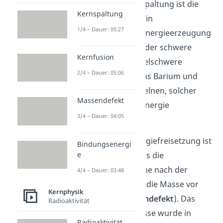
Die bekannteste Kernspaltung ist die
Kernspaltung
von Uran-235. Sie wird in
1/4 – Dauer: 05:27
Kernkraftwerken
zur Energieerzeugung
genutzt. Dabei zerfällt der schwere
Kernfusion
Uran-Kern in zwei mittelschwere
2/4 – Dauer: 05:06
Atomkerne. Oft sind das Barium und
Krypton. Bei jeder einzelnen, solcher
Massendefekt
Spaltreaktionen wird Energie
3/4 – Dauer: 04:05
abgegeben.
Der Grund für die Energiefreisetzung ist
Bindungsenergi
e
dabei die Tatsache, dass die
Gesamtmasse der Kerne nach der
4/4 – Dauer: 03:48
Spaltung kleiner ist als die Masse vor
Kernphysik
der Spaltung (=
Massendefekt
). Das
Radioaktivität
heißt, die fehlende Masse wurde in
Radioaktivität