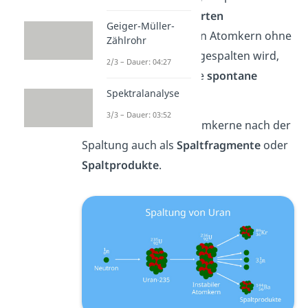
auch von einer
induzierten
Geiger-Müller-
Kernspaltung. Wenn ein Atomkern ohne
Zählrohr
äußere Beeinflussung gespalten wird,
2/3 – Dauer: 04:27
handelt es sich um eine
spontane
Spektralanalyse
Kernspaltung.
3/3 – Dauer: 03:52
Du bezeichnest die Atomkerne nach der
Spaltung auch als
Spaltfragmente
oder
Spaltprodukte
.