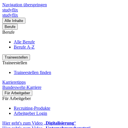
Navigation überspringen
studyflix
studyflix
Alle Inhalte
Berufe
Berufe
Alle Berufe
Berufe A-Z
Traineestellen
Traineestellen
Traineestellen finden
Karrieretipps
Bundeswehr-Karriere
Für Arbeitgeber
Für Arbeitgeber
Recruiting-Produkte
Arbeitgeber Login
Hier geht's zum Video „
Digitalisierung
“