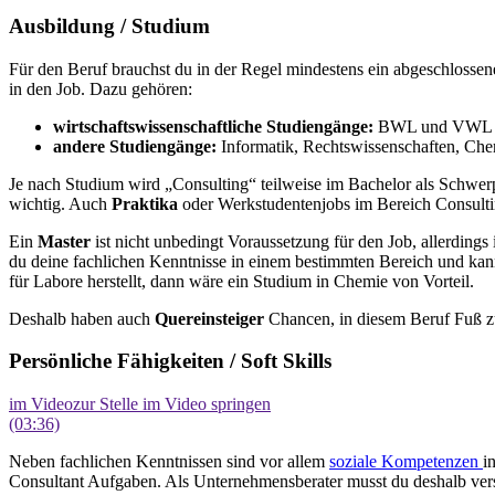
Ausbildung / Studium
Für den Beruf brauchst du in der Regel mindestens ein abgeschlosse
in den Job. Dazu gehören:
wirtschaftswissenschaftliche Studiengänge:
BWL und VWL
andere Studiengänge:
Informatik, Rechtswissenschaften, Che
Je nach Studium wird „Consulting“ teilweise im Bachelor als Schwerp
wichtig. Auch
Praktika
oder Werkstudentenjobs im Bereich Consulting
Ein
Master
ist nicht unbedingt Voraussetzung für den Job, allerding
du deine fachlichen Kenntnisse in einem bestimmten Bereich und kann
für Labore herstellt, dann wäre ein Studium in Chemie von Vorteil.
Deshalb haben auch
Quereinsteiger
Chancen, in diesem Beruf Fuß zu 
Persönliche Fähigkeiten / Soft Skills
im Video
zur Stelle im Video springen
(03:36)
Neben fachlichen Kenntnissen sind vor allem
soziale Kompetenzen
i
Consultant Aufgaben. Als Unternehmensberater musst du deshalb ve