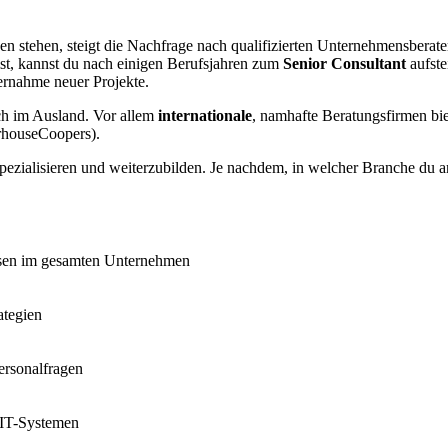
n stehen, steigt die Nachfrage nach
qualifizierten Unternehmensberate
ist, kannst du nach einigen Berufsjahren zum
Senior Consultant
aufste
rnahme neuer Projekte.
uch im Ausland. Vor allem
internationale
, namhafte Beratungsfirmen bi
rhouseCoopers).
pezialisieren und weiterzubilden. Je nachdem, in welcher Branche du ar
ssen im gesamten Unternehmen
ategien
ersonalfragen
 IT-Systemen