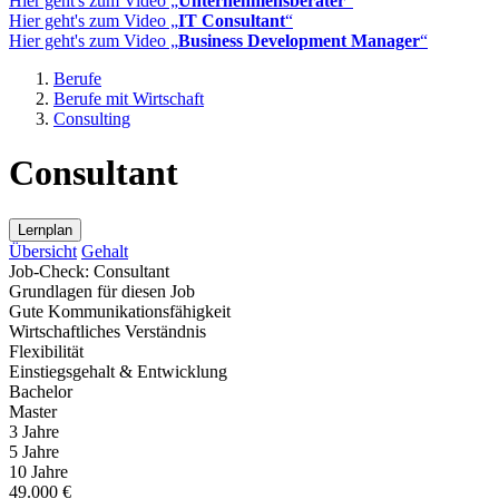
Hier geht's zum Video „
Unternehmensberater
“
Hier geht's zum Video „
IT Consultant
“
Hier geht's zum Video „
Business Development Manager
“
Berufe
Berufe mit Wirtschaft
Consulting
Consultant
Lernplan
Übersicht
Gehalt
Job-Check: Consultant
Grundlagen für diesen Job
Gute Kommunikationsfähigkeit
Wirtschaftliches Verständnis
Flexibilität
Einstiegsgehalt & Entwicklung
Bachelor
Master
3 Jahre
5 Jahre
10 Jahre
49.000 €