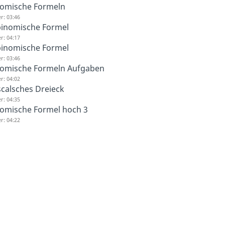
nomische Formeln
r: 03:46
binomische Formel
r: 04:17
binomische Formel
r: 03:46
nomische Formeln Aufgaben
r: 04:02
calsches Dreieck
r: 04:35
omische Formel hoch 3
r: 04:22