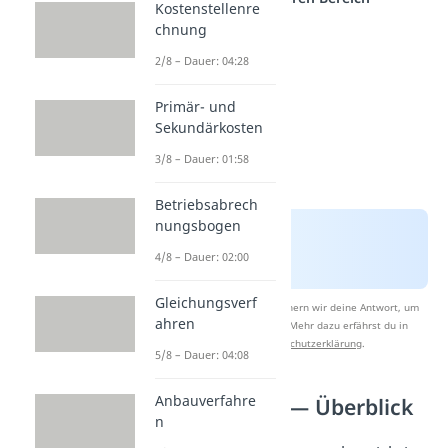
Kostenstellenre
chnung
2/8 – Dauer: 04:28
Primär- und
Sekundärkosten
3/8 – Dauer: 01:58
Betriebsabrech
nungsbogen
4/8 – Dauer: 02:00
Gleichungsverf
Nach Beantwortung speichern wir deine Antwort, um
ahren
Studyflix zu verbessern. Mehr dazu erfährst du in
unserer
Datenschutzerklärung
.
5/8 – Dauer: 04:08
Anbauverfahre
Kostenarten — Überblick
n