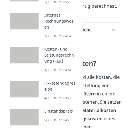
1/7 – Dauer: 05:22
und wie du sie richtig berechnest.
Internes
Rechnungswes
en
Inhaltsübersicht
2/7 – Dauer: 04:34
Kosten- und
Was sind
Leistungsrechn
ung (KLR)
Herstellkosten?
3/7 – Dauer: 04:14
Herstellkosten sind alle Kosten, die
Fixkostendegres
direkt bei der
Herstellung
von
sion
Produkten
oder
Gütern
in einem
4/7 – Dauer: 03:23
Unternehmen entstehen. Sie setzen
sich also aus den
Materialkosten
Einstandspreis
und den
Fertigungskosten
eines
5/7 – Dauer: 04:22
Produktes zusammen.