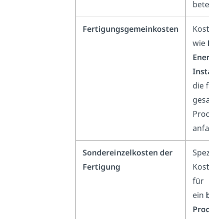
beteili
Fertigungsgemeinkosten
Kosten
wie
Ma
Energi
Instan
die für
gesam
Produk
anfalle
Sondereinzelkosten der
Speziel
Fertigung
Kosten,
für
ein
be
Produk