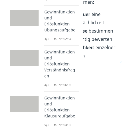
du als Unternehmen:
Gewinnfunktion
✓
sehen, wie
teuer
eine
und
Produktion
tatsächlich ist
Erlösfunktion
Übungsaufgabe
✓
Verkaufspreise
bestimmen
✓
Bestände
richtig bewerten
3/5 – Dauer: 02:54
✓
Wirtschaftlichkeit
einzelner
Gewinnfunktion
Produkte
prüfen
und
Erlösfunktion
Verständnisfrag
en
4/5 – Dauer: 06:06
Gewinnfunktion
und
Erlösfunktion
Klausuraufgabe
5/5 – Dauer: 04:05