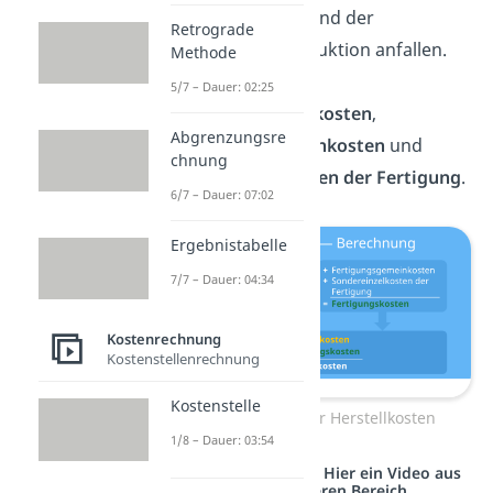
Kosten, die während der
Retrograde
eigentlichen Produktion anfallen.
Methode
Sie bestehen aus
5/7 – Dauer: 02:25
Fertigungseinzelkosten
,
Abgrenzungsre
Fertigungsgemeinkosten
und
chnung
Sondereinzelkosten der Fertigung
.
6/7 – Dauer: 07:02
Ergebnistabelle
7/7 – Dauer: 04:34
Kostenrechnung
Kostenstellenrechnung
Kostenstelle
Berechnung der Herstellkosten
1/8 – Dauer: 03:54
Studyflix vernetzt: Hier ein Video aus
einem anderen Bereich