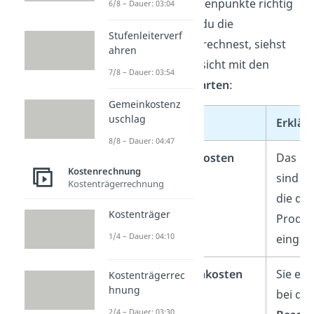
Damit du alle Kostenpunkte richtig
6/8 – Dauer: 03:04
zuordnest, wenn du die
Stufenleiterverf
Herstellkosten berechnest, siehst
ahren
du hier eine Übersicht mit den
7/8 – Dauer: 03:54
einzelnen
Kostenarten
:
Gemeinkostenz
uschlag
Kostenart
Erklär
8/8 – Dauer: 04:47
Materialeinzelkosten
Das
Kostenrechnung
sind
Ro
Kostenträgerrechnung
die dir
Kostenträger
Produk
1/4 – Dauer: 04:10
eingeh
Materialgemeinkosten
Sie en
Kostenträgerrec
hnung
bei der
2/4 – Dauer: 03:30