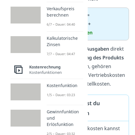
Verkaufspreis
Herstellkosten =
berechnen
Materialkosten
+
6/7 – Dauer: 04:40
Fertigungskosten
Kalkulatorische
Zinsen
Wichtig:
Weil die
Ausgaben
direkt
7/7 – Dauer: 04:47
mit der
Herstellung des Produkts
zusammenhängen, gehören
Kostenrechnung
Kostenfunktionen
Verwaltungs- und Vertriebskosten
nicht
zu den Herstellkosten.
Kostenfunktion
1/5 – Dauer: 03:23
Dafür brauchst du
Gewinnfunktion
Herstellkosten
und
Erlösfunktion
Mit den Herstellkosten kannst
2/5 – Dauer: 03:32