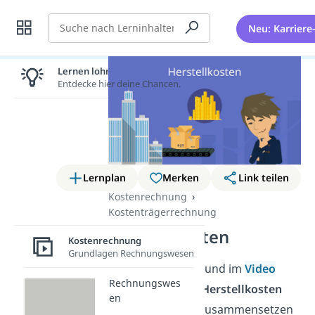
Suche
Neu: Karriere
Lernen lohnt sich!
Entdecke hier deine Chancen.
Lernplan
Merken
Link teilen
Kostenrechnung
Kostenträgerrechnung
Herstellkosten
Kostenrechnung
Grundlagen Rechnungswesen
In diesem Beitrag und im
Video
Rechnungswes
erfährst du, was
Herstellkosten
en
sind, wie sie sich zusammensetzen