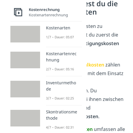
So berechnest du die
Kostenrechnung
Herstellkosten
Kostenartenrechnung
Um die Herstellkosten zu
Kostenarten
bestimmen, musst du zuerst die
1/7 – Dauer: 05:07
Material-
und
Fertigungskosten
herausfinden.
Kostenartenrec
hnung
📦 Zu den
Materialkosten
zählen
2/7 – Dauer: 05:16
alle Ausgaben, die mit dem Einsatz
von Werkstoffen
Inventurmetho
de
zusammenhängen. Du
3/7 – Dauer: 02:25
unterscheidest bei ihnen zwischen
Materialeinzel-
und
Skontrationsme
Materialgemeinkosten
.
thode
4/7 – Dauer: 02:31
🛠️
Fertigungskosten
umfassen alle