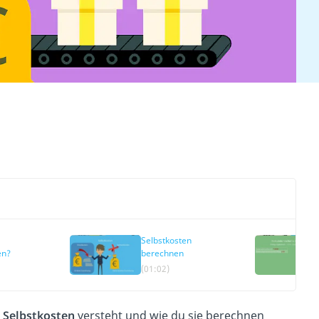
Selbstkosten
en?
berechnen
(01:02)
n
Selbstkosten
versteht und wie du sie berechnen