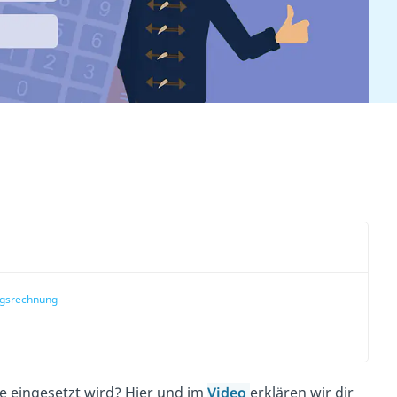
gsrechnung
belle
ie eingesetzt wird? Hier und im
Video
erklären wir dir