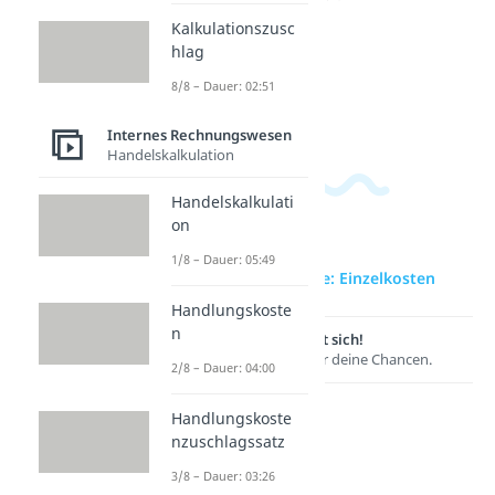
Dauer:
und
04:36
Kalkulationszusc
Zusatzk
hlag
osten
Dauer:
8/8 – Dauer: 02:51
05:40
Internes Rechnungswesen
Handelskalkulation
Handelskalkulati
on
1/8 – Dauer: 05:49
zur Videoseite: Einzelkosten
Handlungskoste
n
Lernen lohnt sich!
Entdecke hier deine Chancen.
2/8 – Dauer: 04:00
Handlungskoste
nzuschlagssatz
3/8 – Dauer: 03:26