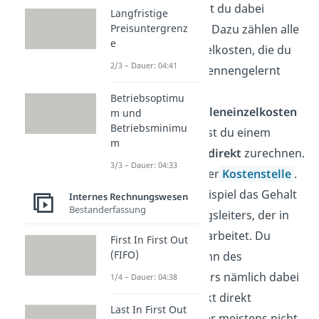
Produkt nennst du dabei
Langfristige
Kostenträger
. Dazu zählen alle
Preisuntergrenz
e
Arten der Einzelkosten, die du
2/3 – Dauer: 04:41
oben bereits kennengelernt
hast.
Betriebsoptimu
Die
Kostenstelleneinzelkosten
m und
Betriebsminimu
dagegen kannst du einem
m
Produkt
nicht
direkt
zurechnen.
3/3 – Dauer: 04:33
Dafür aber einer
Kostenstelle
.
Das ist zum Beispiel das Gehalt
Internes Rechnungswesen
Bestanderfassung
eines Abteilungsleiters, der in
der Fertigung arbeitet. Du
First In First Out
(FIFO)
kannst den Lohn des
Abteilungsleiters nämlich dabei
1/4 – Dauer: 04:38
keinem Produkt direkt
Last In First Out
zuordnen, da er meistens nicht