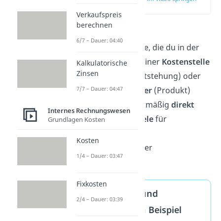
(00:11)
Verkaufspreis
berechnen
Einzelkosten
sind
6/7 – Dauer: 04:40
Kostenbestandteile, die du in der
Kostenrechnung einer
Kostenstelle
Kalkulatorische
Zinsen
(Ort der Kostenentstehung) oder
einem
Kostenträger
(Produkt)
7/7 – Dauer: 04:47
mengen- und wertmäßig
direkt
Internes Rechnungswesen
zuordnest.
Beispiele
für
Grundlagen Kosten
Einzelkosten sind
Kosten
Materialkosten oder
1/4 – Dauer: 03:47
Fertigungslöhne.
Fixkosten
Einzelkosten und
2/4 – Dauer: 03:39
Gemeinkosten Beispiel