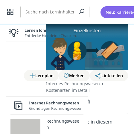
Suche
Neu: Karriere
Lernen lohnt sich!
Entdecke hier deine Chancen.
Lernplan
Merken
Link teilen
Internes Rechnungswesen
Kostenarten im Detail
Einzelkosten
Internes Rechnungswesen
Grundlagen Rechnungswesen
Rechnungswese
Wichtige Inhalte in diesem
n
Video