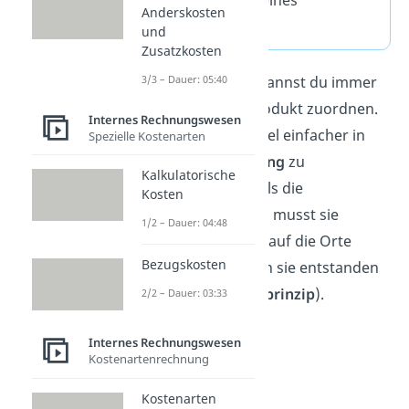
Anderskosten
Unternehmens.
und
Zusatzkosten
Die Einzelkosten kannst du immer
3/3 – Dauer: 05:40
konkret
einem Produkt zuordnen.
Internes Rechnungswesen
Deshalb sind sie viel einfacher in
Spezielle Kostenarten
der
Kostenrechnung
zu
Kalkulatorische
berücksichtigen, als die
Kosten
Gemeinkosten. Du musst sie
1/2 – Dauer: 04:48
nämlich nicht erst auf die Orte
Bezugskosten
verteilen, an denen sie entstanden
sind (
Verursacherprinzip
).
2/2 – Dauer: 03:33
Internes Rechnungswesen
Kostenartenrechnung
Kostenarten