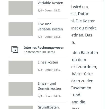
Variable Kosten
In einer Bäckerei wird u.a.
3/4 – Dauer: 03:52
Kuchen hergestellt. Dafür
brauchst du Mehl. Die Kosten
Fixe und
für das Mehl kannst du direkt
variable Kosten
dem Kuchen zuordnen. Das
4/4 – Dauer: 03:08
sind
Einzelkosten
.
Internes Rechnungswesen
Kostenarten im Detail
Stromkosten für den Backofen
dagegen kannst du dem
Einzelkosten
Kuchen nicht direkt zuordnen,
1/3 – Dauer: 03:22
da sie für alle Gebäckstücke
anfallen. Sie gehören zu den
Einzel- und
Gemeinkosten
. Zusammen
Gemeinkosten
bilden die Einzel- und
2/3 – Dauer: 04:36
Gemeinkosten dann die
Grundkosten,
Gesamtkosten
eines