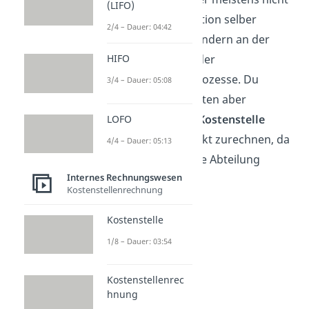
(LIFO)
an der Produktion selber
2/4 – Dauer: 04:42
beteiligt ist, sondern an der
Koordination der
HIFO
Produktionsprozesse. Du
3/4 – Dauer: 05:08
kannst die Kosten aber
trotzdem der
Kostenstelle
LOFO
Fertigung
direkt zurechnen, da
4/4 – Dauer: 05:13
er nur für diese Abteilung
Internes Rechnungswesen
zuständig ist.
Kostenstellenrechnung
Kostenstelle
1/8 – Dauer: 03:54
Kostenstellenrec
hnung