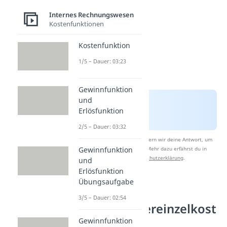
Internes Rechnungswesen
Kostenfunktionen
Kostenfunktion
1/5 – Dauer: 03:23
Gewinnfunktion
und
Erlösfunktion
2/5 – Dauer: 03:32
Nach Beantwortung speichern wir deine Antwort, um
Studyflix zu verbessern. Mehr dazu erfährst du in
Gewinnfunktion
unserer
Datenschutzerklärung
.
und
Erlösfunktion
Übungsaufgabe
Unterschied
3/5 – Dauer: 02:54
Kostenträgereinzelkost
en und
Gewinnfunktion