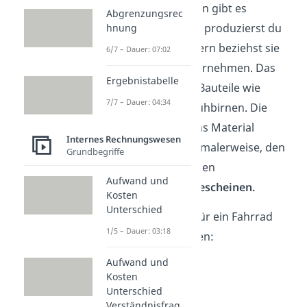
oder Holz. Daneben gibt es
Abgrenzungsrec
Fremdbauteile. Sie produzierst du
hnung
nicht selber, sondern beziehst sie
6/7 – Dauer: 07:02
von externen Unternehmen. Das
Ergebnistabelle
sind zum Beispiel Bauteile wie
7/7 – Dauer: 04:34
Schlösser oder Glühbirnen. Die
Kostenhöhe für das Material
Internes Rechnungswesen
entnimmst du normalerweise, den
Grundbegriffe
Stücklisten
oder den
Aufwand und
Materialentnahmescheinen.
Kosten
Unterschied
📄 Die
Stückliste
für ein Fahrrad
1/5 – Dauer: 03:18
könnte so aussehen:
Aufwand und
1 Lenker
Kosten
2 Räder
Unterschied
1 Sattel
Verständnisfrag