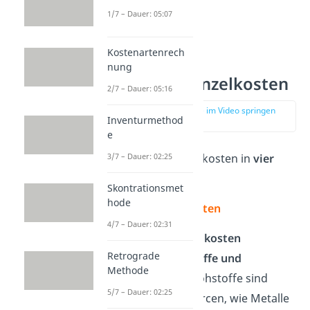
1/7 – Dauer: 05:07
Kostenartenrech
nung
Arten der Einzelkosten
2/7 – Dauer: 05:16
zur Stelle im Video springen
Inventurmethod
(00:56)
e
3/7 – Dauer: 02:25
Du teilst die Einzelkosten in
vier
Arten
ein:
Skontrationsmet
hode
Materialeinzelkosten
4/7 – Dauer: 02:31
Die
Materialeinzelkosten
Retrograde
beinhalten
Rohstoffe und
Methode
Fremdbauteile
. Rohstoffe sind
5/7 – Dauer: 02:25
natürliche Ressourcen, wie Metalle