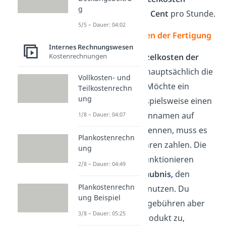
g
betragen damit
75 Cent
pro Stunde.
5/5 – Dauer: 04:02
Sondereinzelkosten der Fertigung
Internes Rechnungswesen
Kostenrechnungen
Zu den
Sondereinzelkosten der
Fertigung
zählen hauptsächlich die
Vollkosten- und
Lizenzgebühren
. Möchte ein
Teilkostenrechn
ung
Unternehmen beispielsweise einen
berühmten Markennamen auf
1/8 – Dauer: 04:07
ihren Produkten nennen, muss es
Plankostenrechn
dafür Lizenzgebühren zahlen. Die
ung
Lizenzgebühren funktionieren
2/8 – Dauer: 04:49
dabei wie eine
Erlaubnis
,
den
Plankostenrechn
Markennamen zu nutzen. Du
ung Beispiel
ordnest die Lizenzgebühren
aber
3/8 – Dauer: 05:25
nicht nur einem Produkt zu,