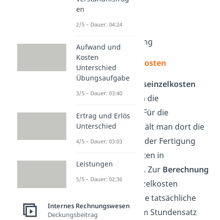
en
1 Rahmen
2/5 – Dauer: 04:24
2 Pedale
1 Gangschaltung
Aufwand und
Kosten
Fertigungseinzelkosten
Unterschied
Übungsaufgabe
Bei den
Fertigungseinzelkosten
3/5 – Dauer: 03:40
handelt es sich um die
Fertigungslöhne
. Für die
Ertrag und Erlös
Unterschied
Kostenrechnung hält man dort die
einzelnen Schritte der Fertigung
4/5 – Dauer: 03:03
und Fertigungszeiten in
Leistungen
Arbeitsplänen fest. Zur
Berechnung
5/5 – Dauer: 02:36
der Fertigungseinzelkosten
multiplizierst du die tatsächliche
Internes Rechnungswesen
Arbeitszeit mit dem Stundensatz
Deckungsbeitrag