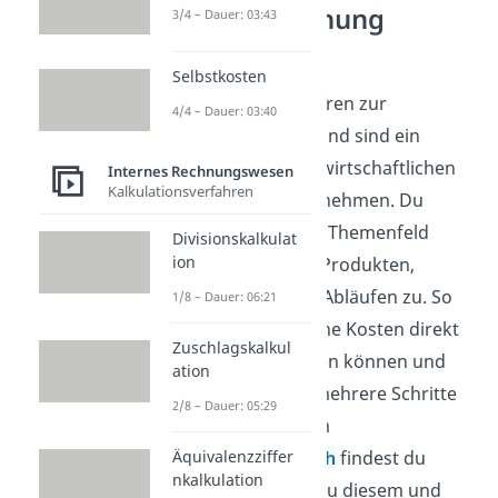
Kostenrechnung
3/4 – Dauer: 03:43
verstehen
Selbstkosten
Einzelkosten gehören zur
4/4 – Dauer: 03:40
Kostenrechnung und sind ein
wichtiger Teil der wirtschaftlichen
Internes Rechnungswesen
Kalkulationsverfahren
Planung im Unternehmen. Du
ordnest in diesem Themenfeld
Divisionskalkulat
ion
Kosten einzelnen Produkten,
Abteilungen oder Abläufen zu. So
1/8 – Dauer: 06:21
erkennst du, welche Kosten direkt
Zuschlagskalkul
zugeordnet werden können und
ation
welche nur über mehrere Schritte
2/8 – Dauer: 05:29
verteilt werden. Im
Wirtschaftsbereich
Äquivalenzziffer
findest du
nkalkulation
passende Videos zu diesem und