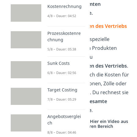
sondern der
gesamten
Kostenrechnung
Endproduktmenge.
4/8 – Dauer: 04:52
Sondereinzelkosten des Vertriebs
Prozesskostenre
Kosten, die du für spezielle
chnung
Verpackungen von Produkten
5/8 – Dauer: 05:38
bezahlst, nennst du
Sunk Costs
Sondereinzelkosten des Vertriebs
.
6/8 – Dauer: 02:56
Darunter fallen auch die Kosten für
besondere Provisionen, Zölle oder
Target Costing
Ausgangsfrachten. Du rechnest sie
7/8 – Dauer: 05:29
auch hier für die
gesamte
Endproduktmenge
.
Angebotsverglei
Studyflix vernetzt: Hier ein Video aus
ch
einem anderen Bereich
8/8 – Dauer: 04:46