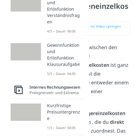
und
Kostenstelleneinzelkos
Erlösfunktion
ten
Verständnisfrag
en
zur Stelle im Video springen
(02:31)
4/5 – Dauer: 06:06
Gewinnfunktion
Der Unterschied zwischen den
und
Kostenträger- und
Erlösfunktion
Klausuraufgabe
Kostenstelleneinzelkosten
ist ganz
einfach. Du ordnest die
5/5 – Dauer: 04:05
Einzelkosten dabei entweder einem
Internes Rechnungswesen
Kostenträger oder einer
Preisgrenzen- und Extrema
Kostenstelle zu.
Kurzfristige
Preisuntergrenz
Die
Kostenträgereinzelkosten
e
sind die
Kosten
, die du
direkt
1/3 – Dauer: 04:05
einem Produkt zuordnest. Das