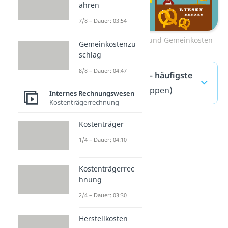
ahren
7/8 – Dauer: 03:54
Zum Video: Einzel- und Gemeinkosten
Gemeinkostenzu
schlag
8/8 – Dauer: 04:47
Einzelkosten — häufigste
Fragen
(ausklappen)
Internes Rechnungswesen
Kostenträgerrechnung
Kostenträger
1/4 – Dauer: 04:10
Kostenträgerrec
hnung
2/4 – Dauer: 03:30
Herstellkosten