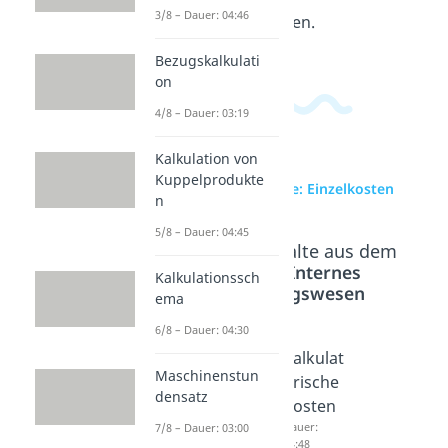
3/8 – Dauer: 04:46
verwandten Themen.
Bezugskalkulati
on
4/8 – Dauer: 03:19
Kalkulation von
Kuppelprodukte
zur Videoseite: Einzelkosten
n
5/8 – Dauer: 04:45
Beliebte Inhalte aus dem
Bereich
Internes
Kalkulationssch
Rechnungswesen
ema
6/8 – Dauer: 04:30
Einzel-
Grundk
Kalkulat
Maschinenstun
und
osten,
orische
densatz
Gemein
Andersk
Kosten
kosten
osten
Dauer:
7/8 – Dauer: 03:00
04:48