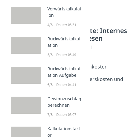
Vorwärtskalkulat
ion
4/8 – Dauer: 05:31
Weitere Inhalte: Internes
Rechnungswesen
Rückwärtskalkul
ation
Kostenarten im Detail
Einzelkosten
5/8 – Dauer: 05:40
Dauer: 03:22
Einzel- und Gemeinkosten
Rückwärtskalkul
Dauer: 04:36
ation Aufgabe
Grundkosten, Anderskosten und
6/8 – Dauer: 04:41
Zusatzkosten
Dauer: 05:40
Gewinnzuschlag
berechnen
7/8 – Dauer: 03:07
Kalkulationsfakt
or