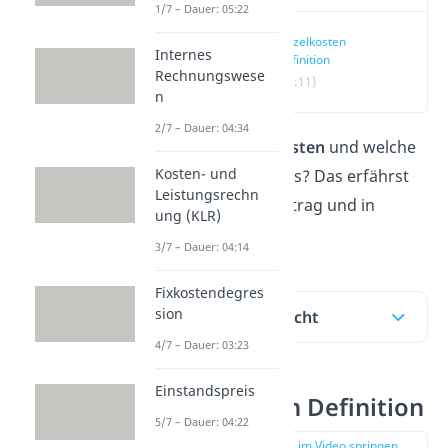
1/7 – Dauer: 05:22
Einzelkosten
Internes
Definition
Rechnungswese
(00:11)
n
2/7 – Dauer: 04:34
Was sind
Einzelkosten
und welche
Kosten- und
Arten davon gibt es? Das erfährst
Leistungsrechn
du in unserem Beitrag und in
ung (KLR)
unserem
Video
!
3/7 – Dauer: 04:14
Fixkostendegres
sion
Inhaltsübersicht
4/7 – Dauer: 03:23
Einstandspreis
Einzelkosten Definition
5/7 – Dauer: 04:22
zur Stelle im Video springen