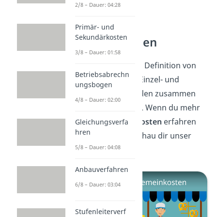
2/8 – Dauer: 04:28
Einzel- und
Primär- und
Sekundärkosten
Gemeinkosten
3/8 – Dauer: 01:58
Jetzt kennst du die Definition von
Betriebsabrechn
Einzelkosten. Die Einzel- und
ungsbogen
Gemeinkosten bilden zusammen
4/8 – Dauer: 02:00
die Gesamtkosten. Wenn du mehr
über die
Gemeinkosten
erfahren
Gleichungsverfa
hren
möchtest, dann schau dir unser
5/8 – Dauer: 04:08
Video
dazu an!
Anbauverfahren
6/8 – Dauer: 03:04
Stufenleiterverf