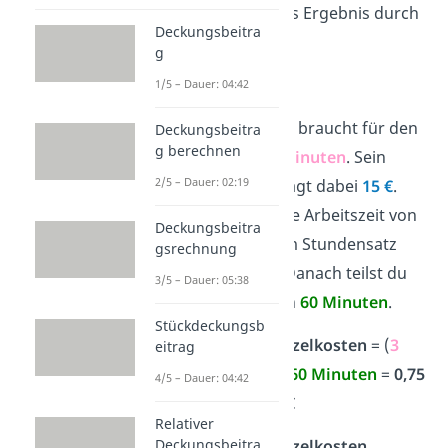
und teilst dann das Ergebnis durch
Deckungsbeitra
eine Stunde.
g
Beispiel:
1/5 – Dauer: 04:42
Ein Mechatroniker braucht für den
Deckungsbeitra
g berechnen
Reifenwechsel
3 Minuten
. Sein
2/5 – Dauer: 02:19
Stundensatz
beträgt dabei
15 €
.
Jetzt nimmst du die Arbeitszeit von
Deckungsbeitra
3 Minuten mit dem Stundensatz
gsrechnung
von 15 Euro mal. Danach teilst du
3/5 – Dauer: 05:38
das Produkt durch
60 Minuten
.
Stückdeckungsb
Fertigungseinzelkosten
= (
3
eitrag
Minuten
•
15 €
) /
60
Minuten
=
0,75
4/5 – Dauer: 04:42
€
Relativer
Die
Deckungsbeitra
Fertigungseinzelkosten