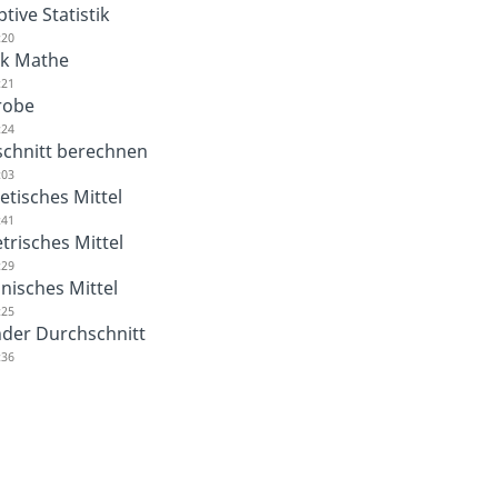
tive Statistik
:20
tik Mathe
:21
robe
:24
chnitt berechnen
:03
etisches Mittel
:41
risches Mittel
:29
isches Mittel
:25
nder Durchschnitt
:36