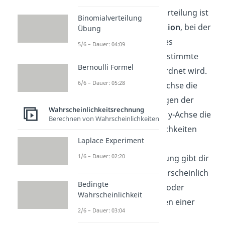
Eine Wahrscheinlichkeitsverteilung ist
Binomialverteilung
eine
mathematische Funktion
, bei der
Übung
jedem möglichen Wert eines
5/6 – Dauer: 04:09
Zufallsexperiments eine bestimmte
Bernoulli Formel
Wahrscheinlichkeit
zugeordnet wird.
6/6 – Dauer: 05:28
Hierbei werden auf der x-Achse die
verschiedenen Ausprägungen der
Wahrscheinlichkeitsrechnung
Zufallsvariable und auf der y-Achse die
Berechnen von Wahrscheinlichkeiten
zugehörigen Wahrscheinlichkeiten
Laplace Experiment
abgetragen. Die
1/6 – Dauer: 02:20
Wahrscheinlichkeitsverteilung gibt dir
Auskunft darüber, wie wahrscheinlich
Bedingte
bestimmte Ausprägungen oder
Wahrscheinlichkeit
Gruppen von Ausprägungen einer
2/6 – Dauer: 03:04
Zufallsvariable sind.