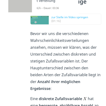
Diskrete und stetige
t Verteilung
Zufallsvariablen
6/6 – Dauer: 03:36
zur Stelle im Video springen
(01:16)
Bevor wir uns die verschiedenen
Wahrscheinlichkeitsverteilungen
ansehen, müssen wir klären, was der
Unterschied zwischen diskreten und
stetigen Zufallsvariablen ist. Der
Hauptunterschied zwischen den
beiden Arten der Zufallsvariable liegt in
der
Anzahl ihrer möglichen
Ergebnisse
:
Eine
diskrete Zufallsvariable
hat
eine
begrenzte, abzählbare Anzahl
an