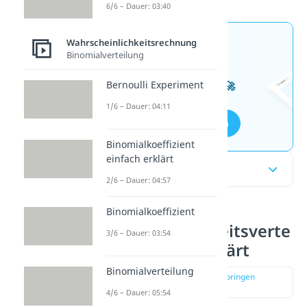
6/6 – Dauer: 03:40
Wahrscheinlichkeitsrechnung
Jetzt neu: Teste dein
Binomialverteilung
Wissen mit unseren
kostenlosen Aufgaben 🚀
Bernoulli Experiment
1/6 – Dauer: 04:11
Aufgaben entdecken
Binomialkoeffizient
einfach erklärt
Inhaltsübersicht
2/6 – Dauer: 04:57
Binomialkoeffizient
Wahrscheinlichkeitsverte
3/6 – Dauer: 03:54
ilung einfach erklärt
Binomialverteilung
zur Stelle im Video springen
(00:19)
4/6 – Dauer: 05:54