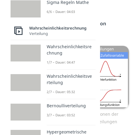
Sigma Regeln Mathe
Zufallsvariablen wird die
6/6 – Dauer: 04:03
Dichtefunktion
Wahrscheinlichkeitsfunktion
Wahrscheinlichkeitsrechnung
genannt.
Verteilung
Wahrscheinlichkeitsre
chnung
1/7 – Dauer: 04:47
Wahrscheinlichkeitsve
rteilung
2/7 – Dauer: 05:32
Bernoulliverteilung
die verschiedenen Funktionen der
3/7 – Dauer: 03:52
Wahrscheinlichkeitsverteilungen
Hypergeometrische