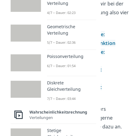
Insgesamt unterscheiden wir bei der
Verteilung
Wahrscheinlichkeitsverteilung also vier
4/7 – Dauer: 02:23
Fälle:
Geometrische
Verteilung
Diskrete Zufallsvariable:
Wahrscheinlichkeitsfunktion
5/7 – Dauer: 02:36
Diskrete Zufallsvariable:
Poissonverteilung
Verteilungsfunktion
6/7 – Dauer: 01:54
Stetige Zufallsvariable:
Dichtefunktion
Diskrete
Stetige Zufallsvariable:
Gleichverteilung
Verteilungsfunktion
7/7 – Dauer: 03:44
Wenn dich ein Fall besonders
Wahrscheinlichkeitsrechnung
interessiert, dann sieh dir gerne
Verteilungen
unsere separaten
Beiträge
dazu an.
Stetige