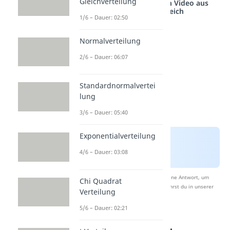
Gleichverteilung
Studyflix vernetzt: Hier ein Video aus
einem anderen Bereich
1/6 – Dauer: 02:50
Normalverteilung
2/6 – Dauer: 06:07
Standardnormalvertei
lung
3/6 – Dauer: 05:40
Exponentialverteilung
4/6 – Dauer: 03:08
Nach Beantwortung speichern wir deine Antwort, um
Chi Quadrat
Studyflix zu verbessern. Mehr dazu erfährst du in unserer
Verteilung
Datenschutzerklärung
.
5/6 – Dauer: 02:21