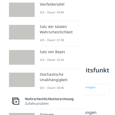
Vierfeldertafel
3/6 – Dauer: 04:46
Satz der totalen
Wahrscheinlichkeit
4/6 – Dauer: 01:58
Satz von Bayes
5/6 – Dauer: 02:29
Unterscheidung
Wahrscheinlichkeitsfunkt
Stochastische
ionen
Unabhängigkeit
zur Stelle im Video springen
6/6 – Dauer: 04:46
(00:49)
Wahrscheinlichkeitsrechnung
Zufallsvariablen
Man unterscheidet bei
Wahrscheinlichkeitsverteilungen
Diskrete