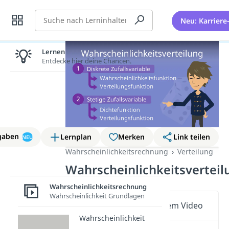
Suche
Neu: Karriere
Lernen lohnt sich!
Entdecke hier deine Chancen.
gaben
Lernplan
Merken
Link teilen
NEU
Wahrscheinlichkeitsrechnung
Verteilung
Wahrscheinlichkeitsverteil
Wahrscheinlichkeitsrechnung
Wahrscheinlichkeit Grundlagen
Wichtige Inhalte in diesem Video
Wahrscheinlichkeit