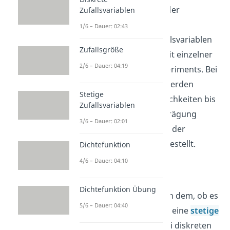
zwischen der Dichte- und der
Zufallsvariablen
Verteilungsfunktion. Die
1/6 – Dauer: 02:43
Dichtefunktion
einer Zufallsvariablen
Zufallsgröße
zeigt die Wahrscheinlichkeit einzelner
2/6 – Dauer: 04:19
Ergebnisse des Zufallsexperiments. Bei
der
Verteilungsfunktion
werden
Stetige
hingegen die Wahrscheinlichkeiten bis
Zufallsvariablen
zu einer bestimmten Ausprägung
3/6 – Dauer: 02:01
aufaddiert und die Summe der
Wahrscheinlichkeiten dargestellt.
Dichtefunktion
4/6 – Dauer: 04:10
Die Dichte- und die
Verteilungsfunktion sehen
Dichtefunktion Übung
unterschiedlich aus, je nach dem, ob es
5/6 – Dauer: 04:40
sich um eine
diskrete
oder eine
stetige
Zufallsvariable
handelt. Bei diskreten