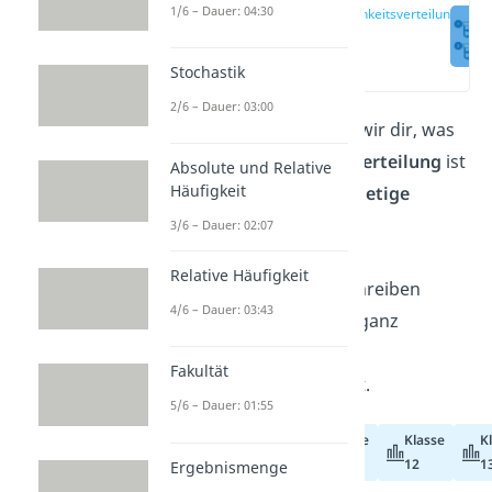
1/6 – Dauer: 04:30
Wahrscheinlichkeitsverteilung
einfach erklärt
(00:19)
Stochastik
2/6 – Dauer: 03:00
In diesem Artikel erklären wir dir, was
eine
Wahrscheinlichkeitsverteilung
ist
Absolute und Relative
Häufigkeit
und wie du
diskrete
und
stetige
Zufallsvariablen
mit der
3/6 – Dauer: 02:07
Dichtefunktion
und der
Relative Häufigkeit
Verteilungsfunktion
beschreiben
4/6 – Dauer: 03:43
kannst. Im
Video
erfährst ganz
entspannt alles, was du zu
Fakultät
Verteilungen wissen musst.
5/6 – Dauer: 01:55
Klasse
Klasse
K
Abiturvorbereitung
11
12
1
Ergebnismenge