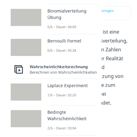
Binomialverteilung
zur Stelle im Video springen
(00:10)
Übung
5/6 – Dauer: 04:09
Die Chi Quadrat Verteilung ist eine
stetige Wahrscheinlichkeitsverteilung,
Bernoulli Formel
die für alle positiven, reellen Zahlen
6/6 – Dauer: 05:28
definiert ist. Sie findet in der Realität
Wahrscheinlichkeitsrechnung
selten Anwendung und wird
Berechnen von Wahrscheinlichkeiten
hauptsächlich für die Schätzung von
Verteilungsparametern, wie zum
Laplace Experiment
Beispiel der
Varianz
, und bei
1/6 – Dauer: 02:20
Hypothesentests
angewendet.
Bedingte
Wahrscheinlichkeit
2/6 – Dauer: 03:04