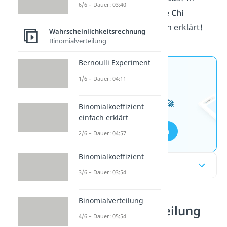
6/6 – Dauer: 03:40
unserem
Video
wird dir die
Chi
Quadrat Verteilung
einfach erklärt!
Wahrscheinlichkeitsrechnung
Binomialverteilung
Bernoulli Experiment
Jetzt neu: Teste dein
1/6 – Dauer: 04:11
Wissen mit unseren
kostenlosen Aufgaben 🚀
Binomialkoeffizient
einfach erklärt
Aufgaben entdecken
2/6 – Dauer: 04:57
Binomialkoeffizient
Inhaltsübersicht
3/6 – Dauer: 03:54
Binomialverteilung
Chi Quadrat Verteilung
4/6 – Dauer: 05:54
einfach erklärt