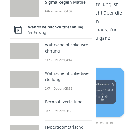
Sigma Regeln Mathe
Die genaue Formel der Verteilung ist
6/6 – Dauer: 04:03
ziemlich kompliziert und geht über die
Anforderungen der meisten
Wahrscheinlichkeitsrechnung
Statistikveranstaltungen hinaus. Zur
Verteilung
Berechnung verwendest du ganz
Wahrscheinlichkeitsre
einfach wieder eine
chnung
Verteilungstabelle
.
1/7 – Dauer: 04:47
Wahrscheinlichkeitsve
rteilung
2/7 – Dauer: 05:32
Bernoulliverteilung
3/7 – Dauer: 03:52
Chi Quadrat Verteilung berechnen
Hypergeometrische