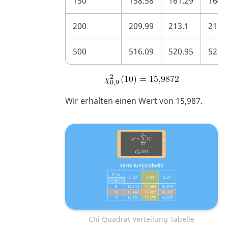
150
158.58
161.29
164.
200
209.99
213.1
216.
500
516.09
520.95
526.
Wir erhalten einen Wert von 15,987.
Chi Quadrat Verteilung Tabelle