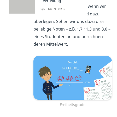
t Verteilung
Deutlicher wird das Ganze, wenn wir
6/6 – Dauer: 03:36
uns ein allgemeines Beispiel dazu
überlegen: Sehen wir uns dazu drei
beliebige Noten – z.B. 1,7 ; 1,3 und 3,0 –
eines Studenten an und berechnen
deren Mittelwert.
Freiheitsgrade