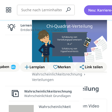
Suche
Neu: Karriere
Lernen lohnt sich!
Entdecke hier deine Chancen.
gaben
Lernplan
Merken
Link teilen
NEU
Wahrscheinlichkeitsrechnung
Verteilungen
Chi Quadrat Verteilung
Wahrscheinlichkeitsrechnung
Wahrscheinlichkeit Grundlagen
Wichtige Inhalte in diesem Video
Wahrscheinlichkeit