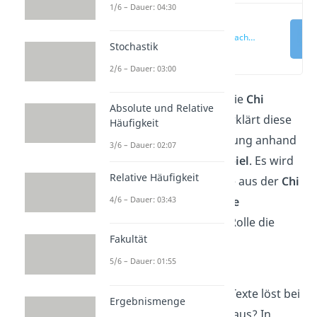
1/6 – Dauer: 04:30
Chi Quadrat
Verteilung einfach
Stochastik
erklärt
(00:10)
2/6 – Dauer: 03:00
Dieser Beitrag behandelt die
Chi
Absolute und Relative
Quadrat Verteilung
und erklärt diese
Häufigkeit
Wahrscheinlichkeitsverteilung anhand
3/6 – Dauer: 02:07
von einem einfachen
Beispiel
. Es wird
Relative Häufigkeit
gezeigt, wie man die Werte aus der
Chi
Quadrat Verteilung Tabelle
4/6 – Dauer: 03:43
ablesen kann und welche Rolle die
Fakultät
Freiheitsgrade
in diesem
Zusammenhang spielen.
5/6 – Dauer: 01:55
Ha-CHI! Das Lesen langer Texte löst bei
Ergebnismenge
dir allergische Reaktionen aus? In