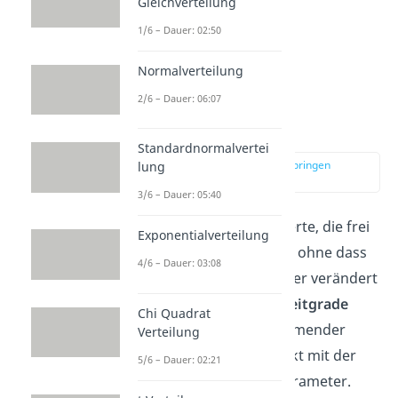
Gleichverteilung
1/6 – Dauer: 02:50
Normalverteilung
Chi Quadrat
2/6 – Dauer: 06:07
Freiheitsgrade
Standardnormalvertei
zur Stelle im Video springen
lung
(00:38)
3/6 – Dauer: 05:40
Freiheitsgrade
sind die Werte, die frei
Exponentialverteilung
verändert werden können, ohne dass
4/6 – Dauer: 03:08
dein betrachteter Parameter verändert
wird. Die
Anzahl der Freiheitgrade
Chi Quadrat
steigt allgemein mit zunehmender
Verteilung
Stichprobengröße und sinkt mit der
5/6 – Dauer: 02:21
Anzahl der geschätzten Parameter.