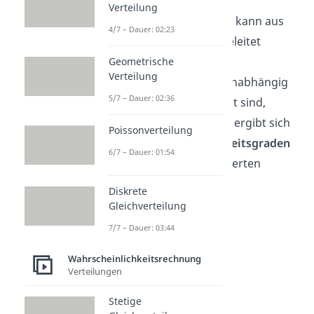
Verteilung
Die Chi Quadrat Verteilung kann aus
4/7 – Dauer: 02:23
der Normalverteilung abgeleitet
werden. Haben wir also n
Geometrische
Verteilung
Zufallsvariablen
, die unabhängig
5/7 – Dauer: 02:36
und standardnormalverteilt sind,
dann ergibt sich
Poissonverteilung
eine Verteilung mit n
Freiheitsgraden
6/7 – Dauer: 01:54
aus der Summe der quadrierten
Zufallsvariablen.
Diskrete
Gleichverteilung
7/7 – Dauer: 03:44
Wahrscheinlichkeitsrechnung
Verteilungen
Stetige