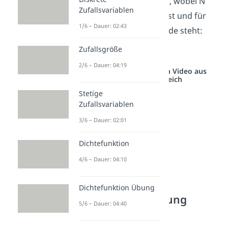
Wir stellen sie wie folgt dar, wobei N
Zufallsvariablen
unser einziger Parameter ist und für
1/6 – Dauer: 02:43
die Anzahl der Freiheitsgrade steht:
Zufallsgröße
2/6 – Dauer: 04:19
Studyflix vernetzt: Hier ein Video aus
einem anderen Bereich
Stetige
Zufallsvariablen
3/6 – Dauer: 02:01
Dichtefunktion
4/6 – Dauer: 04:10
Dichtefunktion Übung
Chi Quadrat Verteilung
5/6 – Dauer: 04:40
Herleitung