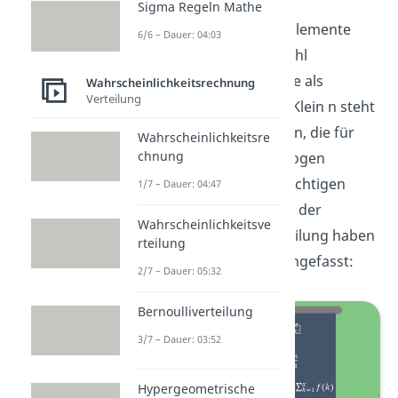
Sigma Regeln Mathe
N ist dabei die Anzahl der Elemente
6/6 – Dauer: 04:03
insgesamt. M gibt die Anzahl
derjenigen Elemente an, die als
Wahrscheinlichkeitsrechnung
Verteilung
„Erfolg“ gesehen werden. Klein n steht
für die Anzahl an Elementen, die für
Wahrscheinlichkeitsre
chnung
das Zufallsexperiment gezogen
werden. Die wichtigsten wichtigen
1/7 – Dauer: 04:47
Formeln in Verbindung mit der
Wahrscheinlichkeitsve
hypergeometrischen Verteilung haben
rteilung
wir hier für dich zusammengefasst:
2/7 – Dauer: 05:32
Bernoulliverteilung
3/7 – Dauer: 03:52
Hypergeometrische