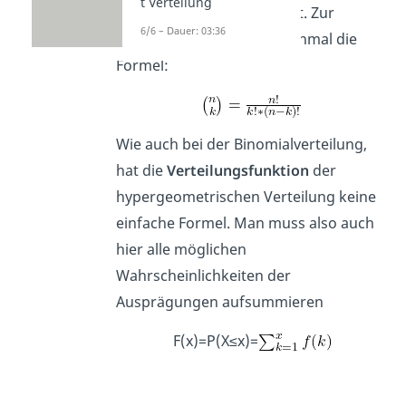
t Verteilung
Binomialverteilung
kennst. Zur
6/6 – Dauer: 03:36
Wiederholung hier noch einmal die
Formel:
Wie auch bei der Binomialverteilung,
hat die
Verteilungsfunktion
der
hypergeometrischen Verteilung keine
einfache Formel. Man muss also auch
hier alle möglichen
Wahrscheinlichkeiten der
Ausprägungen aufsummieren
F(x)=P(X≤x)=