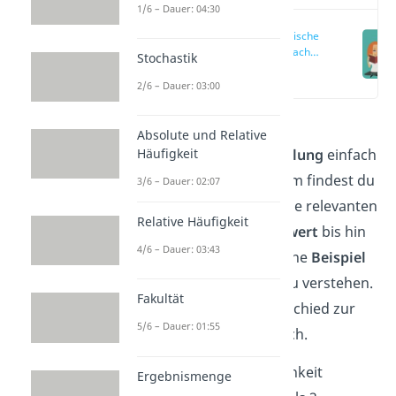
1/6 – Dauer: 04:30
Hypergeometrische
Verteilung einfach
Stochastik
erklärt
(00:10)
2/6 – Dauer: 03:00
Dieser Artikel erklärt die
Absolute und Relative
hypergeometrische Verteilung
einfach
Häufigkeit
und verständlich. Außerdem findest du
3/6 – Dauer: 02:07
hier eine Übersicht über alle relevanten
Relative Häufigkeit
Formeln
vom
Erwartungswert
bis hin
4/6 – Dauer: 03:43
zur
Dichte
. Das anschauliche
Beispiel
hilft dir dabei das Thema zu verstehen.
Fakultät
Außerdem wird der Unterschied zur
5/6 – Dauer: 01:55
Binomialverteilung
deutlich.
Mit welcher Wahrscheinlichkeit
Ergebnismenge