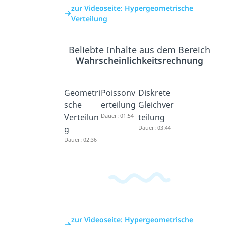
zur Videoseite: Hypergeometrische
Verteilung
Beliebte Inhalte aus dem Bereich
Wahrscheinlichkeitsrechnung
Geometri
Poissonv
Diskrete
sche
erteilung
Gleichver
Verteilun
Dauer: 01:54
teilung
g
Dauer: 03:44
Dauer: 02:36
zur Videoseite: Hypergeometrische