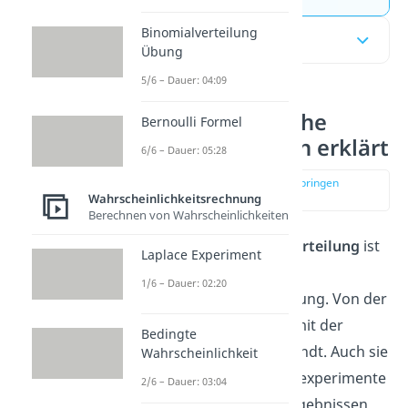
Binomialverteilung
Inhaltsübersicht
Übung
5/6 – Dauer: 04:09
Hypergeometrische
Bernoulli Formel
Verteilung einfach erklärt
6/6 – Dauer: 05:28
zur Stelle im Video springen
(00:10)
Wahrscheinlichkeitsrechnung
Berechnen von Wahrscheinlichkeiten
Die
hypergeometrische Verteilung
ist
Laplace Experiment
eine diskrete
1/6 – Dauer: 02:20
Wahrscheinlichkeitsverteilung. Von der
Idee her ist sie sehr nahe mit der
Bedingte
Binomialverteilung
verwandt. Auch sie
Wahrscheinlichkeit
verwendet man für Zufallsexperimente
2/6 – Dauer: 03:04
mit nur zwei möglichen Ergebnissen,