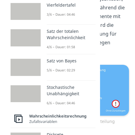
Vierfeldertafel
Erfolg oder Nicht-Erfolg. Während die
3/6 – Dauer: 04:46
Binomialverteilung Experimente mit
Zurücklegen beschreibt, wird die
Satz der totalen
hypergeometrische Verteilung für
Wahrscheinlichkeit
Experimente ohne Zurücklegen
4/6 – Dauer: 01:58
verwendet.
Satz von Bayes
5/6 – Dauer: 02:29
Stochastische
Unabhängigkeit
6/6 – Dauer: 04:46
Wahrscheinlichkeitsrechnung
Hypergeometrische Verteilung
Zufallsvariablen
Diskrete