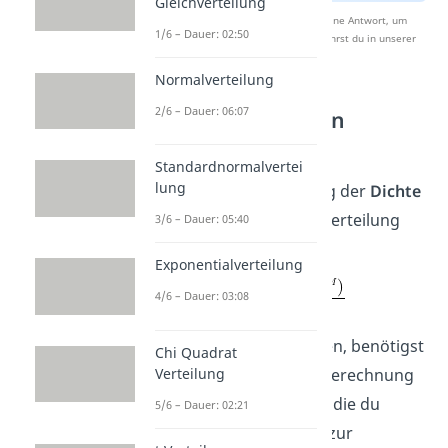
Gleichverteilung
Nach Beantwortung speichern wir deine Antwort, um
1/6 – Dauer: 02:50
Studyflix zu verbessern. Mehr dazu erfährst du in unserer
Datenschutzerklärung
.
Normalverteilung
2/6 – Dauer: 06:07
Hypergeometrischen
Verteilung Dichte
Standardnormalvertei
lung
Die Formel zur Berechnung der
Dichte
der hypergeometrischen Verteilung
3/6 – Dauer: 05:40
lautet wie folgt:
Exponentialverteilung
4/6 – Dauer: 03:08
Um die Dichte zu berechnen, benötigst
Chi Quadrat
Verteilung
du wieder die Formel zur Berechnung
des Binomialkoeffizienten, die du
5/6 – Dauer: 02:21
schon aus unserem Video zur