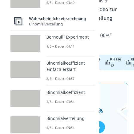
verstehst alles in weniger als 3
6/6 – Dauer: 03:40
Minuten? Nach unserem Video zur
hypergeometrischen Verteilung
Wahrscheinlichkeitsrechnung
Binomialverteilung
kannst du diese Frage
hundertprozentig mit „zu 100%“
Bernoulli Experiment
beantworten!
1/6 – Dauer: 04:11
Klasse
Klasse
K
Abiturvorbereitung
Binomialkoeffizient
11
12
1
einfach erklärt
2/6 – Dauer: 04:57
Binomialkoeffizient
Jetzt neu: Teste dein
Wissen mit unseren
3/6 – Dauer: 03:54
kostenlosen Aufgaben 🚀
Binomialverteilung
Aufgaben entdecken
4/6 – Dauer: 05:54