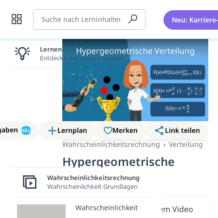
Suche
Neu: Karriere
Lernen lohnt sich!
Entdecke hier deine Chancen.
gaben
Lernplan
Merken
Link teilen
NEU
Wahrscheinlichkeitsrechnung
Verteilung
Hypergeometrische
Verteilung
Wahrscheinlichkeitsrechnung
Wahrscheinlichkeit Grundlagen
Wahrscheinlichkeit
Wichtige Inhalte in diesem Video