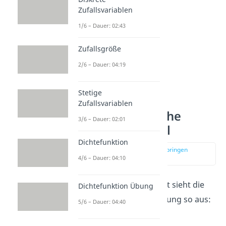
Zufallsvariablen
1/6 – Dauer: 02:43
Zufallsgröße
2/6 – Dauer: 04:19
Stetige
Zufallsvariablen
Hypergeometrische
3/6 – Dauer: 02:01
Verteilung Formel
Dichtefunktion
zur Stelle im Video springen
(00:41)
4/6 – Dauer: 04:10
Mathematisch ausgedrückt sieht die
Dichtefunktion Übung
hypergeometrische Verteilung so aus:
5/6 – Dauer: 04:40
X ~ HG(N,M,n)