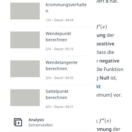
einen bestimmten Wert
x
hat.
Krümmungsverhalte
n
Erste Ableitung
:
1/4 – Dauer: 04:34
Die erste Ableitung
Wendepunkt
beschreibt die
Steigung
der
berechnen
Funktion
. Eine
positive
2/4 – Dauer: 05:15
Steigung bedeutet, dass die
Funktion
steigt
. Eine
negative
Wendetangente
berechnen
Steigung bedeutet, die Funktion
fällt
. Ist die Steigung
Null
ist,
3/4 – Dauer: 04:33
liegt ein
Extrempunkt
Sattelpunkt
(Maximum oder Minimum) vor.
berechnen
4/4 – Dauer: 04:21
Zweite Ableitung
:
Analysis
Die zweite Ableitung
Extremstellen
beschreibt die
Krümmung
der