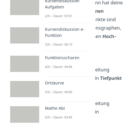
Kurvendiskussion
die zweite Ableitung, dann hat deine
Aufgaben
Funktion
mindestens einen
2/6 – Dauer: 07:01
Extrempunkt. Extrempunkte sind
Punkte auf dem Funktionsgraphen,
Kurvendiskussion e-
Funktion
an dem die Funktion einen
Hoch
–
oder
Tiefpunkt
hat.
3/6 – Dauer: 06:13
Erklärung:
Funktionsscharen
4/6 – Dauer: 04:46
Wenn die zweite Ableitung
ist, liegt ein
Tiefpunkt
Ortskurve
vor.
5/6 – Dauer: 04:06
Wenn die zweite Ableitung
Mathe Abi
ist, liegt ein
6/6 – Dauer: 03:45
Hochpunkt
vor.