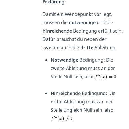
Erklärung:
Damit ein Wendepunkt vorliegt,
müssen die
notwendige
und die
hinreichende
Bedingung erfüllt sein.
Dafür brauchst du neben der
zweiten auch die
dritte
Ableitung.
Notwendige
Bedingung: Die
zweite Ableitung muss an der
Stelle Null sein, also
Hinreichende
Bedingung: Die
dritte Ableitung muss an der
Stelle ungleich Null sein, also