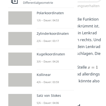
Differentialgeometrie
2. Ableitung und Krümmungsverhalten
Polarkoordinaten
Du kannst sehen, dass die Funktion
1/6 – Dauer: 04:53
links von
rechtsgekrümmt ist.
Hier steuerst du also dein Lenkrad
Zylinderkoordinaten
bis zum Punkt x = 1 nach rechts. Und
2/6 – Dauer: 03:17
rechts von
bleibt dein Lenkrad
immer nach links eingeschlagen. Die
Kugelkoordinaten
Funktion ist dort also
3/6 – Dauer: 04:26
linksgekrümmt. An der Stelle
selbst bleibt dein Lenkrad allerdings
Kollinear
genau in der Mitte. Hier könnte also
4/6 – Dauer: 03:59
ein Wendepunkt sein.
Satz von Stokes
5/6 – Dauer: 04:06