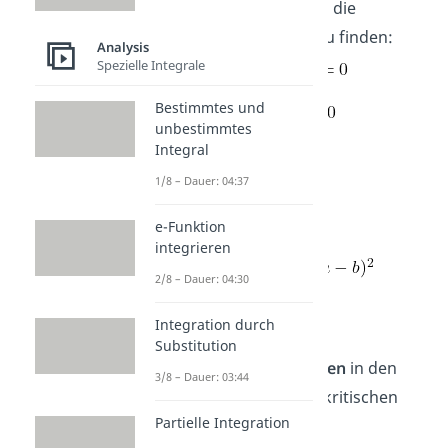
Setze
, um die
kritischen Punkte
zu finden:
Analysis
Spezielle Integrale
Bestimmtes und
unbestimmtes
Integral
1/8 – Dauer: 04:37
e-Funktion
Hinweis:
integrieren
2/8 – Dauer: 04:30
Integration durch
Untersuche das
Substitution
Krümmungsverhalten
in den
3/8 – Dauer: 03:44
Intervallen um den kritischen
Partielle Integration
Punkt
: