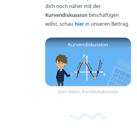
dich noch näher mit der
Kurvendiskussion
beschäftigen
willst, schau
hier
in unseren Beitrag.
Zum Video: Kurvendiskussion