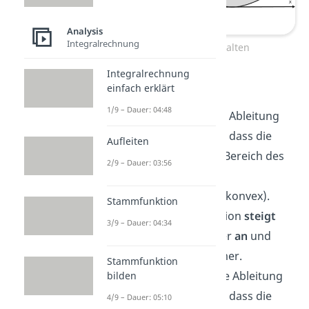
Analysis
Integralrechnung
Krümmungsverhalten
Integralrechnung
Erklärung:
einfach erklärt
1/9 – Dauer: 04:48
Eine
positive
zweite Ableitung
bedeutet, dass die
Aufleiten
Funktion in diesem Bereich des
2/9 – Dauer: 03:56
Grafen
(Intervall)
linksgekrümmt
ist (konvex).
Stammfunktion
Das heißt, die Funktion
steigt
3/9 – Dauer: 04:34
dort immer schneller
an
und
fällt
immer langsamer.
Stammfunktion
Eine
negative
zweite Ableitung
bilden
bedeutet, dass die
4/9 – Dauer: 05:10