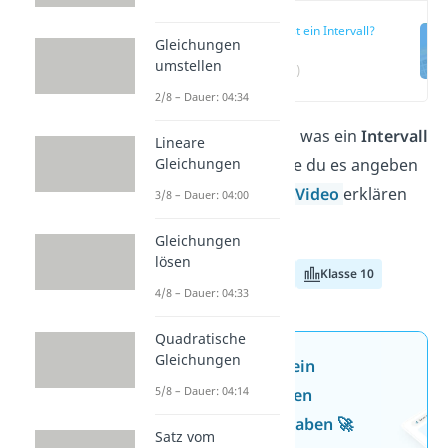
Was ist ein Intervall?
Gleichungen
umstellen
(00:12)
2/8 – Dauer: 04:34
Du möchtest wissen, was ein
Intervall
Lineare
Gleichungen
in
Mathe
ist? Und wie du es angeben
kannst? Hier und im
Video
erklären
3/8 – Dauer: 04:00
wir es dir!
Gleichungen
lösen
Klasse 8
Klasse 9
Klasse 10
4/8 – Dauer: 04:33
Quadratische
Gleichungen
Jetzt neu: Teste dein
5/8 – Dauer: 04:14
Wissen mit unseren
kostenlosen Aufgaben 🚀
Satz vom