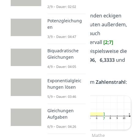
und
7
liegen.
2/9 – Dauer: 02:02
Die nach innen zeigenden eckigen
Potenzgleichung
Klammern (
[
,
]
) bedeuten außerdem,
en
dass die
2
und die
7
auch
3/9 – Dauer: 04:47
dazugehören. Im Intervall
[2
;
7]
befinden sich also beispielsweise die
Biquadratische
Gleichungen
Zahlen:
2
, 2,35, 4,696, 6,3333
und
4/9 – Dauer: 04:05
die
7
.
Exponentialgleic
Das siehst du auch am
Zahlenstrahl
:
hungen lösen
5/9 – Dauer: 03:46
Gleichungen
Aufgaben
6/9 – Dauer: 04:26
Intervall in Mathe