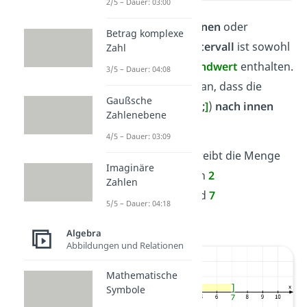
2/5 – Dauer: 03:00
In einem
geschlossenen
oder
Betrag komplexe
abgeschlossenen Intervall
ist sowohl
Zahl
der
Start-
als auch
Endwert
enthalten.
3/5 – Dauer: 04:08
Das erkennst du daran, dass die
Gaußsche
eckigen Klammern (
[
;
]
)
nach innen
Zahlenebene
zeigen.
4/5 – Dauer: 03:09
Beispiel:
[2
;
7]
beschreibt die Menge
Imaginäre
aller Zahlen zwischen
2
Zahlen
(eingeschlossen)
und
7
5/5 – Dauer: 04:18
(eingeschlossen)
Algebra
Abbildungen und Relationen
Mathematische
Symbole