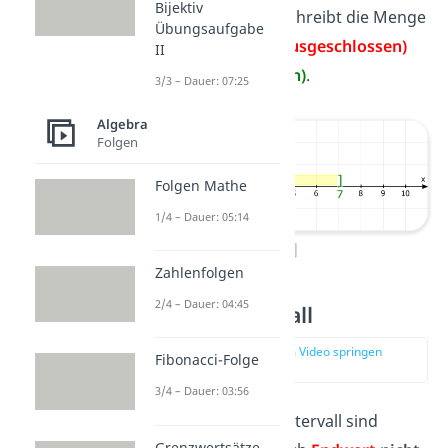
Bijektiv
Beispiel 2:
]2
;
7]
beschreibt die Menge
Übungsaufgabe
aller Zahlen von
2 (ausgeschlossen)
II
bis
7 (eingeschlossen)
.
3/3 – Dauer: 07:25
Algebra
Folgen
Folgen Mathe
1/4 – Dauer: 05:14
]2;7]
Zahlenfolgen
2/4 – Dauer: 04:45
Offenes Intervall
zur Stelle im Video springen
Fibonacci-Folge
(02:24)
3/4 – Dauer: 03:56
Bei einem offenen Intervall sind
Grenzwertsätze