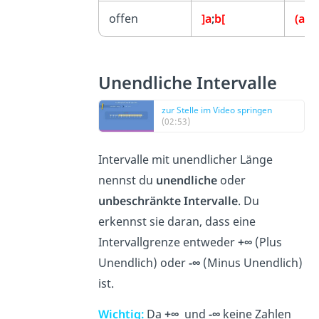
offen
]a
;
b[
(a
;
b)
Unendliche Intervalle
zur Stelle im Video springen
(02:53)
Intervalle mit unendlicher Länge
nennst du
unendliche
oder
unbeschränkte Intervalle
. Du
erkennst sie daran, dass eine
Intervallgrenze entweder
+∞
(Plus
Unendlich) oder
-∞
(Minus Unendlich)
ist.
Wichtig:
Da
+∞
und
-∞
keine Zahlen