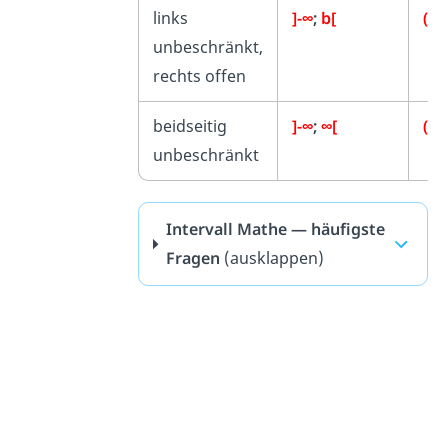
links
]-∞
;
b[
(-∞
unbeschränkt,
rechts offen
beidseitig
]-∞
;
∞[
(-∞
unbeschränkt
Intervall Mathe — häufigste
Fragen
(ausklappen)