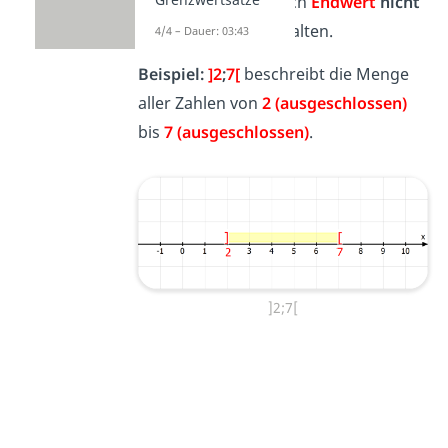
sowohl
Start-
als auch
Endwert
nicht
mit im Intervall enthalten.
4/4 – Dauer: 03:43
Beispiel:
]2
;
7[
beschreibt die Menge
aller Zahlen von
2 (ausgeschlossen)
bis
7 (ausgeschlossen)
.
]2;7[