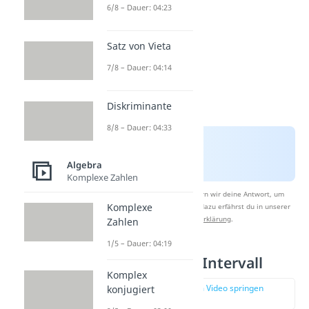
6/8 – Dauer: 04:23
Satz von Vieta
7/8 – Dauer: 04:14
Diskriminante
8/8 – Dauer: 04:33
Algebra
Komplexe Zahlen
Nach Beantwortung speichern wir deine Antwort, um
Komplexe
Studyflix zu verbessern. Mehr dazu erfährst du in unserer
Datenschutzerklärung
.
Zahlen
1/5 – Dauer: 04:19
Geschlossenes Intervall
Komplex
zur Stelle im Video springen
konjugiert
(01:23)