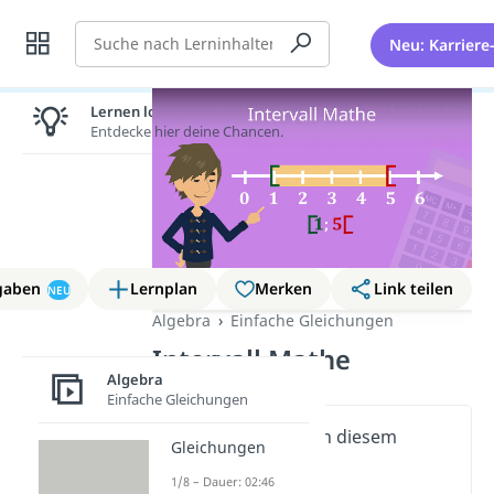
Suche
Neu: Karriere
Lernen lohnt sich!
Entdecke hier deine Chancen.
gaben
Lernplan
Merken
Link teilen
NEU
Algebra
Einfache Gleichungen
Intervall Mathe
Algebra
Einfache Gleichungen
Wichtige Inhalte in diesem
Gleichungen
Video
1/8 – Dauer: 02:46