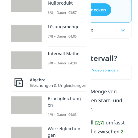
Nullprodukt
Aufgaben entdecken
6/8 – Dauer: 03:57
Lösungsmenge
Inhaltsübersicht
7/8 – Dauer: 04:05
Intervall Mathe
Was ist ein Intervall?
8/8 – Dauer: 04:30
zur Stelle im Video springen
(00:12)
Algebra
Gleichungen & Ungleichungen
Ein
Intervall
ist eine Menge von
Bruchgleichung
Zahlen, die durch einen
Start- und
en
Endwert
begrenzt ist.
1/9 – Dauer: 04:03
Beispiel:
Das Intervall
[2
;
7]
umfasst
Wurzelgleichun
alle
reellen Zahlen
, die
zwischen
2
gen