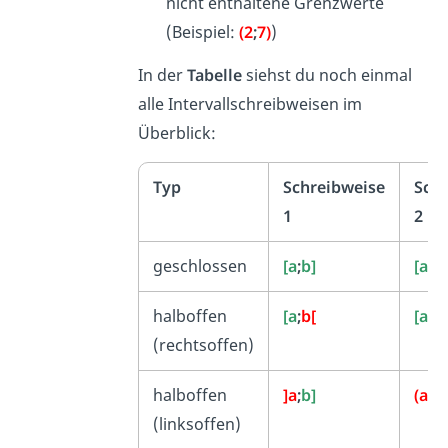
nicht enthaltene Grenzwerte
(Beispiel:
(2
;
7)
)
In der
Tabelle
siehst du noch einmal
alle Intervallschreibweisen im
Überblick:
Typ
Schreibweise
Sch
1
2
geschlossen
[a
;
b]
[a
;
b]
halboffen
[a
;
b[
[a
;
b)
(rechtsoffen)
halboffen
]a
;
b]
(a
;
b]
(linksoffen)