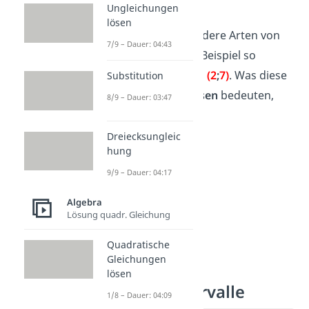
Ungleichungen
lösen
Es gibt aber noch andere Arten von
7/9 – Dauer: 04:43
Intervallen, die zum Beispiel so
aussehen:
[2
;
7[
,
]2
;
7[
,
(2
;
7
)
. Was diese
Substitution
Intervallschreibweisen
bedeuten,
8/9 – Dauer: 03:47
erfährst du jetzt.
Dreiecksungleic
hung
9/9 – Dauer: 04:17
Algebra
Lösung quadr. Gleichung
Quadratische
Gleichungen
lösen
Endliche Intervalle
1/8 – Dauer: 04:09