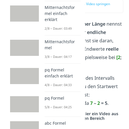
zur Stelle im Video springen
Mitternachtsfor
(01:06)
mel einfach
erklärt
Intervalle mit
endlicher Länge
nennst
2/8 – Dauer: 03:49
du
beschränkte
oder
endliche
Intervalle
. Du erkennst sie daran,
Mitternachtsfor
mel
dass ihre Start- und Endwerte
reelle
Zahlen
sind, wie beispielsweise bei
[2
;
3/8 – Dauer: 04:17
7]
.
pq Formel
einfach erklärt
Du kannst die Länge des Intervalls
4/8 – Dauer: 04:33
berechnen, indem du den Startwert
vom Endwert abziehst:
pq Formel
Hier ist die Länge
5
, da
7
–
2
= 5
.
5/8 – Dauer: 04:25
Studyflix vernetzt: Hier ein Video aus
einem anderen Bereich
abc Formel