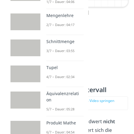
1/7 – Dauer: 04:06
[2;7]
Mengenlehre
2/7 – Dauer: 04:17
Schnittmenge
3/7 – Dauer: 03:55
Tupel
4/7 – Dauer: 02:34
Halboffenes Intervall
Äquivalenzrelati
on
zur Stelle im Video springen
(01:44)
5/7 – Dauer: 05:28
Ist der Start- oder Endwert
nicht
Produkt Mathe
enthalten, dann ändert sich die
6/7 – Dauer: 04:54