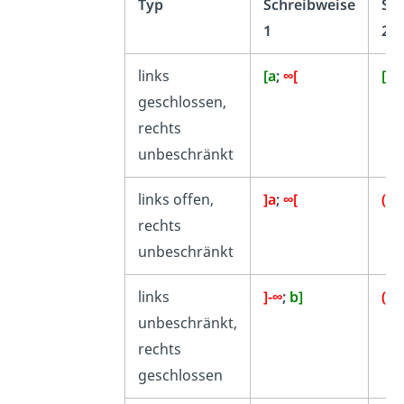
Typ
Schreibweise
Sc
1
2
links
[a
;
∞[
[a
;
geschlossen,
rechts
unbeschränkt
links offen,
]a
;
∞[
(a
;
rechts
unbeschränkt
links
]-∞
;
b]
(-∞
unbeschränkt,
rechts
geschlossen