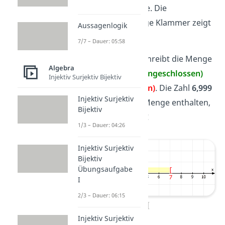
Intervallschreibweise. Die
entsprechende eckige Klammer zeigt
Aussagenlogik
dann nach
außen
.
7/7 – Dauer: 05:58
Beispiel 1:
[2
;
7[
beschreibt die Menge
Algebra
aller Zahlen von
2 (eingeschlossen)
Injektiv Surjektiv Bijektiv
bis
7
(ausgeschlossen)
. Die Zahl
6,999
Injektiv Surjektiv
ist also noch in der Menge enthalten,
Bijektiv
die Zahl
7
aber nicht!
1/3 – Dauer: 04:26
Injektiv Surjektiv
Bijektiv
Übungsaufgabe
I
2/3 – Dauer: 06:15
[2;7[
Injektiv Surjektiv