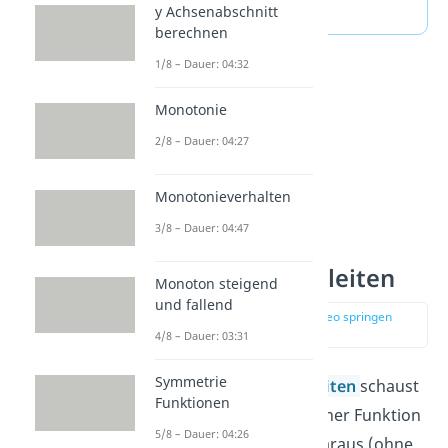
bestimmten
Regeln
.
y Achsenabschnitt
berechnen
1/8 – Dauer: 04:32
Monotonie
2/8 – Dauer: 04:27
Monotonieverhalten
3/8 – Dauer: 04:47
Graphisches Ableiten
Monoton steigend
und fallend
zur Stelle im Video springen
(00:48)
4/8 – Dauer: 03:31
Symmetrie
Beim
graphischen Ableiten
schaust
Funktionen
du dir den Graphen deiner Funktion
5/8 – Dauer: 04:26
f(x) an und zeichnest daraus (ohne