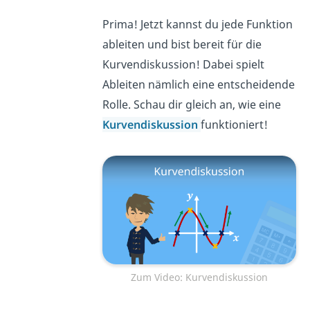
Prima! Jetzt kannst du jede Funktion
ableiten und bist bereit für die
Kurvendiskussion! Dabei spielt
Ableiten nämlich eine entscheidende
Rolle. Schau dir gleich an, wie eine
Kurvendiskussion
funktioniert!
Zum Video: Kurvendiskussion