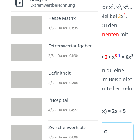
Extremwertberechnung
2
3
4
Faktorregel
: Steht vor x
, x
, x
…
3
eine
Zahl
, zum Beispiel bei
2
x
,
Hesse Matrix
dann multiplizierst du den
1/5 – Dauer: 03:35
vorgezogenen Exponenten
mit
der
Zahl
:
Extremwertaufgaben
3
3
-1
2
2/5 – Dauer: 04:30
f(x) =
2
x
→ f'(x) =
2
•
3
• x
= 6x
Summenregel
: Wenn du eine
Definitheit
2
Summe ableitest, zum Beispiel x
3/5 – Dauer: 05:08
+ 5x, kannst du jeden Teil einzeln
ableiten:
l‘Hospital
2
4/5 – Dauer: 04:22
f(x) = x
+ 5x → f'(x) = 2x + 5
Zwischenwertsatz
Ableiten von x und c
5/5 – Dauer: 04:09