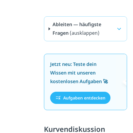
Ableiten — häufigste
Fragen
(ausklappen)
Jetzt neu: Teste dein
Wissen mit unseren
kostenlosen Aufgaben 🚀
Aufgaben entdecken
Kurvendiskussion