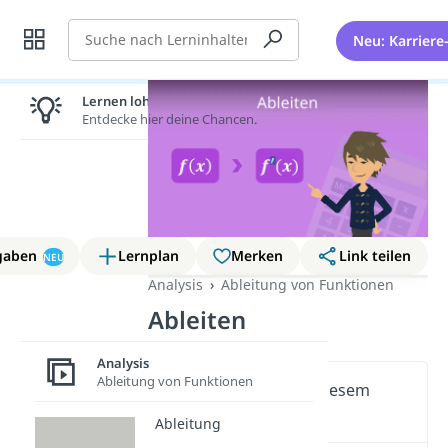
Suche
Neu: Karriere
Lernen lohnt sich!
Entdecke hier deine Chancen.
gaben
Lernplan
Merken
Link teilen
NEU
Analysis
Ableitung von Funktionen
Ableiten
Analysis
Ableitung von Funktionen
Wichtige Inhalte in diesem
Video
Ableitung