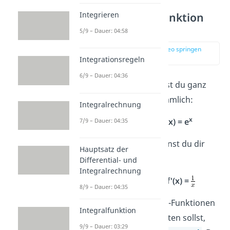
Ableiten von e-Funktion
Integrieren
und ln-Funktion
5/9 – Dauer: 04:58
zur Stelle im Video springen
(02:50)
Integrationsregeln
6/9 – Dauer: 04:36
x
Die
e-Funktion
e
kannst du ganz
leicht ableiten. Es gilt nämlich:
Integralrechnung
x
x
f(x) = e
→ f'(x) = e
7/9 – Dauer: 04:35
Für die
ln-Funktion
kannst du dir
Hauptsatz der
merken:
Differential- und
Integralrechnung
f(x) = ln(x) → f'(x) =
8/9 – Dauer: 04:35
Wenn du komplizierte e-Funktionen
Integralfunktion
und ln-Funktionen ableiten sollst,
9/9 – Dauer: 03:29