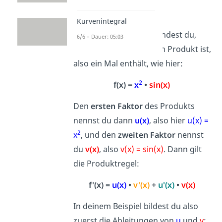
Produktregel
Kurvenintegral
Du Produktregel verwendest du,
6/6 – Dauer: 05:03
wenn deine Funktion ein Produkt ist,
also ein Mal enthält, wie hier:
2
f(x) =
x
•
sin(x)
Den
ersten Faktor
des Produkts
nennst du dann
u(x)
, also hier
u(x) =
2
x
, und den
zweiten Faktor
nennst
du
v(x)
, also
v(x) = sin(x)
. Dann gilt
die Produktregel:
f'(x) =
u(x)
•
v'(x)
+
u'(x)
•
v(x)
In deinem Beispiel bildest du also
zuerst die Ableitungen von
u
und
v
: