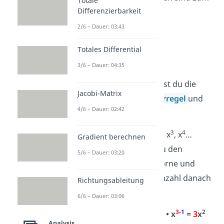
Totale
Differenzierbarkeit
Beispiel
2/6 – Dauer: 03:43
3x + 5
2
x
– 5x + 3
Totales Differential
4
x
3/6 – Dauer: 04:35
Zum Ableiten verwendest du die
Jacobi-Matrix
Potenzregel
, die
Faktorregel
und
4/6 – Dauer: 02:42
die
Summenregel
.
2
3
4
Potenzregel
: Um x
, x
, x
…
Gradient berechnen
abzuleiten, ziehst du den
5/6 – Dauer: 03:20
Exponenten
nach vorne und
erniedrigst die Hochzahl danach
Richtungsableitung
um eins
:
6/6 – Dauer: 03:06
3
3
-1
2
f(x) = x
→ f'(x) =
3
• x
=
3
x
Analysis