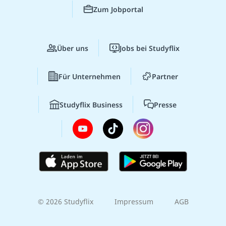
Zum Jobportal
Über uns
Jobs bei Studyflix
Für Unternehmen
Partner
Studyflix Business
Presse
© 2026 Studyflix
Impressum
AGB