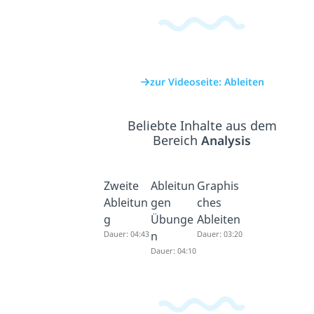
zur Videoseite: Ableiten
Beliebte Inhalte aus dem
Bereich
Analysis
Zweite
Ableitun
Graphis
Ableitun
gen
ches
g
Übunge
Ableiten
Dauer: 04:43
n
Dauer: 03:20
Dauer: 04:10