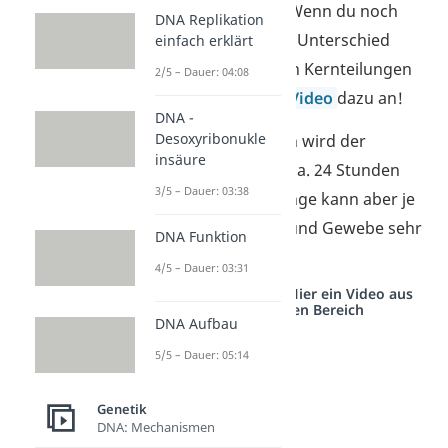
und keine
Meiose
.
Wenn du noch
DNA Replikation
nicht weißt, was der Unterschied
einfach erklärt
zwischen den beiden Kernteilungen
2/5 – Dauer: 04:08
ist, schau dir unser
Video
dazu an!
DNA -
Desoxyribonukle
Bei einem Menschen wird der
insäure
Zellzyklus häufig in ca. 24 Stunden
3/5 – Dauer: 03:38
durchlaufen. Die Länge kann aber je
nach Art der Zellen und Gewebe sehr
DNA Funktion
stark variieren.
4/5 – Dauer: 03:31
Studyflix vernetzt: Hier ein Video aus
einem anderen Bereich
DNA Aufbau
5/5 – Dauer: 05:14
Genetik
DNA: Mechanismen