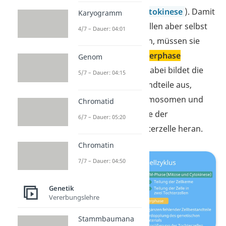
gesamten Zellen (
Cytokinese
). Damit
Karyogramm
die entstandenen Zellen aber selbst
4/7 – Dauer: 04:01
teilungsfähig werden, müssen sie
anschließend die
Interphase
Genom
durchlaufen. Denn dabei bildet die
5/7 – Dauer: 04:15
Zelle fehlende Bestandteile aus,
verdoppelt die Chromosomen und
Chromatid
wächst auf die Größe der
6/7 – Dauer: 05:20
ursprünglichen Mutterzelle heran.
Chromatin
7/7 – Dauer: 04:50
Genetik
Vererbungslehre
Stammbaumana