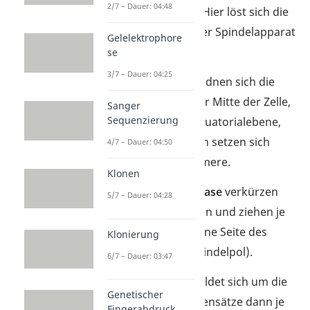
2/7 – Dauer: 04:48
Zwischenschritt an. Hier löst sich die
Kernhülle auf und der Spindelapparat
Gelelektrophore
bildet sich aus.
se
3/7 – Dauer: 04:25
In der
Metaphase
ordnen sich die
Chromosomen in der Mitte der Zelle,
Sanger
Sequenzierung
der sogenannten Äquatorialebene,
an. Die Spindelfasern setzen sich
4/7 – Dauer: 04:50
dabei an die Centromere.
Klonen
Während der
Anaphase
verkürzen
5/7 – Dauer: 04:28
sich die Spindelfasern und ziehen je
ein Chromatid auf eine Seite des
Klonierung
Spindelapparats (Spindelpol).
6/7 – Dauer: 03:47
Mit der
Telophase
bildet sich um die
Genetischer
beiden Chromosomensätze dann je
Fingerabdruck