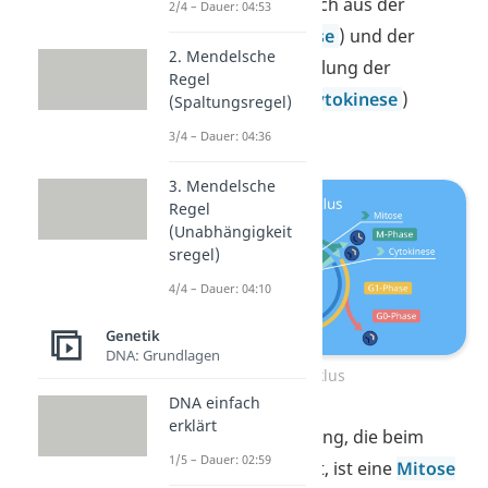
der Zelle. Sie setzt sich aus der
2/4 – Dauer: 04:53
Kernteilung (=
Mitose
) und der
2. Mendelsche
darauffolgenden Teilung der
Regel
gesamten Zelle (=
Cytokinese
)
(Spaltungsregel)
zusammen.
3/4 – Dauer: 04:36
3. Mendelsche
Regel
(Unabhängigkeit
sregel)
4/4 – Dauer: 04:10
Genetik
DNA: Grundlagen
Zellzyklus
DNA einfach
erklärt
Merke:
Die Kernteilung, die beim
1/5 – Dauer: 02:59
Zellzyklus stattfindet, ist eine
Mitose