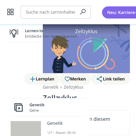
Suche
Neu: Karriere
Lernen lohnt sich!
Entdecke hier deine Chancen.
Lernplan
Merken
Link teilen
Genetik
Zellzyklus
Zellzyklus
Genetik
Gene
Wichtige Inhalte in diesem
Genetik
Video
1/7 – Dauer: 05:16