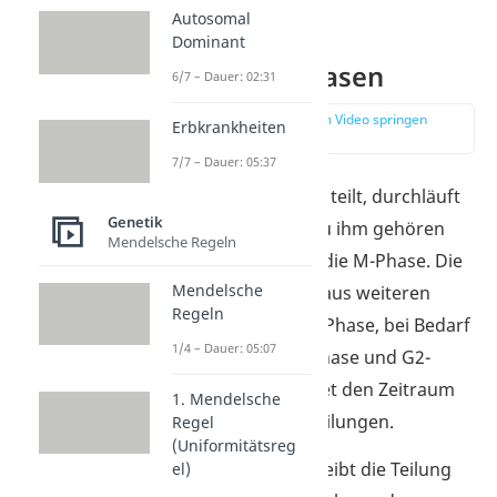
Autosomal
Dominant
Zellzyklus Phasen
6/7 – Dauer: 02:31
zur Stelle im Video springen
Erbkrankheiten
(00:23)
7/7 – Dauer: 05:37
Wenn sich eine Zelle teilt, durchläuft
Genetik
sie den Zellzyklus. Zu ihm gehören
Mendelsche Regeln
die
Interphase
und die M-Phase. Die
Mendelsche
Interphase besteht aus weiteren
Regeln
Phasen namens G1-Phase, bei Bedarf
1/4 – Dauer: 05:07
einer G0-Phase, S-Phase und G2-
Phase. Sie bezeichnet den Zeitraum
1. Mendelsche
zwischen zwei Zellteilungen.
Regel
(Uniformitätsreg
Die M-Phase beschreibt die Teilung
el)