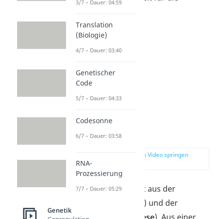
3/7 – Dauer: 04:59
Teilung.
Translation
(Biologie)
4/7 – Dauer: 03:40
Genetischer
Code
5/7 – Dauer: 04:33
Codesonne
M-Phase
6/7 – Dauer: 03:58
zur Stelle im Video springen
RNA-
(02:54)
Prozessierung
Die
M-Phase
besteht aus der
7/7 – Dauer: 05:29
Kernteilung (
Mitose
) und der
Genetik
Zellteilung (
Cytokinese
). Aus einer
Genregulation