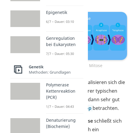
Epigenetik
6/7 – Dauer: 03:10
Genregulation
bei Eukaryoten
7/7 – Dauer: 05:30
Ablauf der Mitose
Genetik
Methoden: Grundlagen
In der
Prophase
spiralisieren sich die
Polymerase
Chromosomen zu ihrer typischen
Kettenreaktion
(PCR)
Form. Du kannst sie dann sehr gut
1/7 – Dauer: 04:43
unter dem
Mikroskop
betrachten.
Denaturierung
Mit der
Prometaphase
schließt sich
(Biochemie)
an die Prophase noch ein