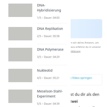
DNA-
Hybridisierung
1/5 – Dauer: 04:03
DNA Replikation
2/5 – Dauer: 05:58
Nach Beantwortung speichern wir deine Antwort, um
Studyflix zu verbessern. Mehr dazu erfährst du in unserer
DNA Polymerase
Datenschutzerklärung
.
3/5 – Dauer: 04:29
Interphase
Nukleotid
zur Stelle im Video springen
4/5 – Dauer: 05:21
(01:02)
Meselson-Stahl-
Die Interphase kannst du dir als den
Experiment
Zeitraum zwischen zwei
5/5 – Dauer: 04:39