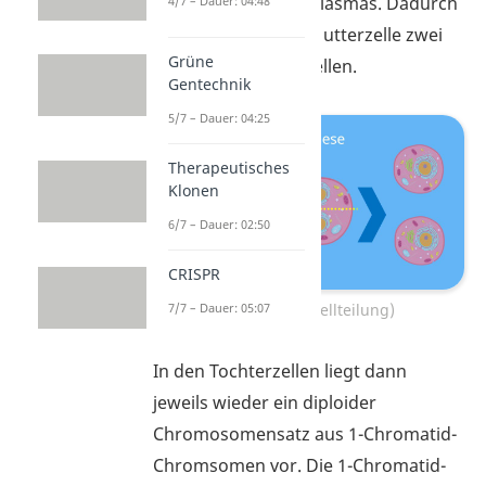
Trennung des Cytoplasmas. Dadurch
4/7 – Dauer: 04:48
entstehen aus der Mutterzelle zwei
Grüne
identische Tochterzellen.
Gentechnik
5/7 – Dauer: 04:25
Therapeutisches
Klonen
6/7 – Dauer: 02:50
CRISPR
Cytokinese (Zellteilung)
7/7 – Dauer: 05:07
In den Tochterzellen liegt dann
jeweils wieder ein diploider
Chromosomensatz aus 1-Chromatid-
Chromsomen vor. Die 1-Chromatid-