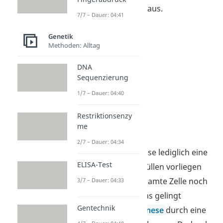
eine neue Kernhülle aus.
7/7 – Dauer: 04:41
Genetik
Methoden: Alltag
DNA
Sequenzierung
1/7 – Dauer: 04:40
Restriktionsenzy
me
Cytokinese
2/7 – Dauer: 04:34
Da nach der Telophase lediglich eine
ELISA-Test
Zelle mit zwei Kernhüllen vorliegen
würde, muss die gesamte Zelle noch
3/7 – Dauer: 04:33
getrennt werden. Das gelingt
Gentechnik
während der
Cytokinese
durch eine