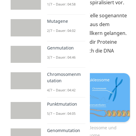
hier immer noch entspiralisiert vor.
1/7 – Dauer: 04:58
Daneben bildet die Zelle sogenannte
Mutagene
Histon-Proteine, die aus dem
2/7 – Dauer: 04:02
Zellplasma in den Zellkern gelangen.
Darunter kannst du dir Proteine
Genmutation
vorstellen, um die sich die DNA
3/7 – Dauer: 04:46
später wickeln kann.
Chromosomenm
utation
4/7 – Dauer: 04:42
Punktmutation
5/7 – Dauer: 04:05
Bildung der Nukleosome und
Genommutation
Chromosome