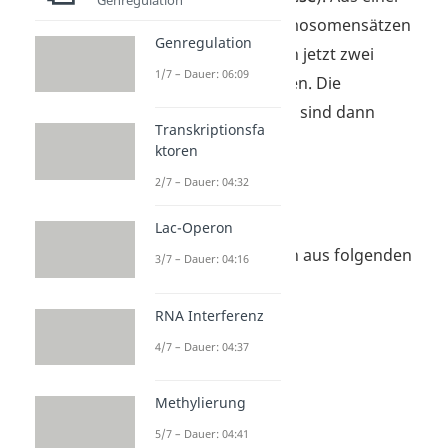
Zelle mit zwei Chromosomensätzen
Genregulation
(= diploid) entstehen jetzt zwei
1/7 – Dauer: 06:09
diploide Tochterzellen. Die
entstandenen Zellen sind dann
Transkriptionsfa
genetisch identisch.
ktoren
2/7 – Dauer: 04:32
Mitose
Lac-Operon
Die
Mitose
setzt sich aus folgenden
3/7 – Dauer: 04:16
Phasen zusammen:
RNA Interferenz
Prophase
4/7 – Dauer: 04:37
Prometaphase
Metaphase
Methylierung
Anaphase
5/7 – Dauer: 04:41
Telophase