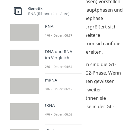
Zellteilungen
(M-Phasen) vorstellen.
Genetik
Sie setzt sich aus 3 Hauptphasen und
RNA (Ribonukleinsäure)
einer optionalen Ruhephase
RNA
zusammen. Bei ihr vergrößert sich
die Zelle und bildet weitere
1/6 – Dauer: 06:37
Zellbestandteile aus, um sich auf die
DNA und RNA
Zellteilungen vorzubereiten.
im Vergleich
Die drei Hauptphasen sind die G1-
2/6 – Dauer: 04:54
Phase, S-Phase und G2-Phase. Wenn
mRNA
sich die Zellen für einen gewissen
Zeitraum nicht mehr weiter
3/6 – Dauer: 06:12
vermehren sollen, können sie
tRNA
während der G1-Phase in der G0-
Phase ruhen.
4/6 – Dauer: 06:03