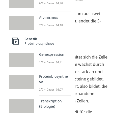
6/7 – Dauer: 04:40
Wenn jedes Chromosom aus zwei
Albinismus
Chromatiden besteht, endet die S-
7/7 – Dauer: 04:18
Phase.
Genetik
Proteinbiosynthese
G2-Phase
Genexpression
In der
G2-Phase
bereitet sich die Zelle
1/7 – Dauer: 04:41
für die Mitose vor. Sie wächst durch
Flüssigkeitsaufnahme stark an und
Proteinbiosynthe
es werden Mitoseproteine gebildet.
se
Daneben synthetisiert, also bildet, die
2/7 – Dauer: 05:07
Zelle RNA und löst vorhandene
Kontakte zu anderen Zellen.
Transkription
(Biologie)
Jetzt ist die Zelle bereit für die