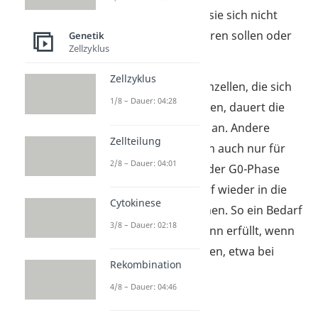
die
G0-Phase
, wenn sie sich nicht
mehr weiter vermehren sollen oder
Genetik
Zellzyklus
können.
Zellzyklus
Bei Zellen wie Nervenzellen, die sich
1/8 – Dauer: 04:28
nie wieder teilen sollen, dauert die
G0-Phase für immer an. Andere
Zellteilung
Zellen können jedoch auch nur für
2/8 – Dauer: 04:01
eine gewisse Zeit in der G0-Phase
ruhen und bei Bedarf wieder in die
Cytokinese
G1-Phase zurückgehen. So ein Bedarf
3/8 – Dauer: 02:18
ist beispielsweise dann erfüllt, wenn
Zellen zerstört wurden, etwa bei
Rekombination
Verletzungen.
4/8 – Dauer: 04:46