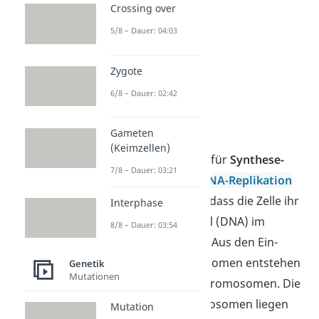
Crossing over
5/8 – Dauer: 04:03
Zygote
6/8 – Dauer: 02:42
S-Phase
Gameten
(Keimzellen)
In der
S-Phase
, kurz für
Synthese-
7/8 – Dauer: 03:21
Phase
, findet eine
DNA-Replikation
statt. Das bedeutet, dass die Zelle ihr
Interphase
genetisches Material (DNA) im
8/8 – Dauer: 03:54
Zellkern verdoppelt. Aus den Ein-
Chromatid-Chromosomen entstehen
Genetik
Mutationen
nun 2-Chromatid-Chromosomen. Die
2-Chromatid-Chromosomen liegen
Mutation