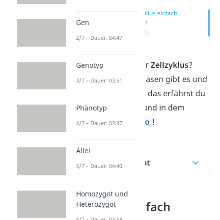
Zellzyklus einfach
Gen
erklärt
(00:12)
2/7 – Dauer: 04:47
Was ist eigentlich der
Zellzyklus
?
Genotyp
Welche Zellzyklus Phasen gibt es und
3/7 – Dauer: 03:51
wie laufen sie ab? All das erfährst du
in unserem Beitrag und in dem
Phänotyp
dazugehörigen
Video
!
4/7 – Dauer: 03:37
Allel
Inhaltsübersicht
5/7 – Dauer: 04:40
Homozygot und
Zellzyklus einfach
Heterozygot
6/7 – Dauer: 03:58