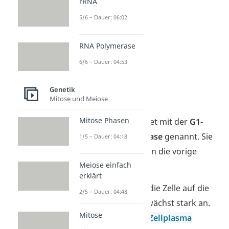
rRNA
5/6 – Dauer: 06:02
RNA Polymerase
6/6 – Dauer: 04:53
Genetik
G1-Phase
Mitose und Meiose
Mitose Phasen
Die Interphase startet mit der
G1-
Phase
, auch
Gap-Phase
genannt. Sie
1/5 – Dauer: 04:18
schließt sich direkt an die vorige
Meiose einfach
Cytokinese an.
erklärt
Bei ihr bereitet sich die Zelle auf die
2/5 – Dauer: 04:48
Zellteilung vor und wächst stark an.
Mitose
Zellorganellen
und
Zellplasma