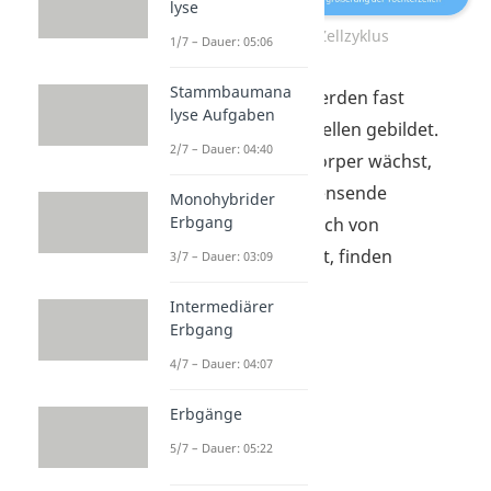
lyse
Ablauf des Zellzyklus
1/7 – Dauer: 05:06
Stammbaumana
In deinem Körper werden fast
lyse Aufgaben
durchgängig neue Zellen gebildet.
2/7 – Dauer: 04:40
Immer wenn dein Körper wächst,
deine Zellen ihr Lebensende
Monohybrider
Erbgang
erreichen oder du dich von
Verletzungen erholst, finden
3/7 – Dauer: 03:09
Zellteilungen statt.
Intermediärer
Erbgang
4/7 – Dauer: 04:07
Erbgänge
5/7 – Dauer: 05:22