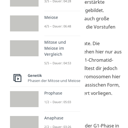
werden durch eine verstärkte
3/5 – Dauer: 04:28
Proteinbiosynthese
gebildet.
Meiose
Daneben entstehen auch große
Mengen an RNA und die Vorstufen
4/5 – Dauer: 06:48
der DNA namens
Mitose und
Nukleosidtriphosphate. Die
Meiose im
Chromosomen bestehen hier nur aus
Vergleich
einem Chromatid (= 1-Chromatid-
5/5 – Dauer: 04:53
Chromosom). Du solltest dir jedoch
Genetik
merken, dass die Chromosomen hier
Phasen der Mitose und Meiose
noch nicht in ihrer klassischen Form,
sondern entspiralisiert vorliegen.
Prophase
1/2 – Dauer: 05:03
G0-Phase
Anaphase
Zellen wechseln von der G1-Phase in
2/2 – Dauer: 03:26