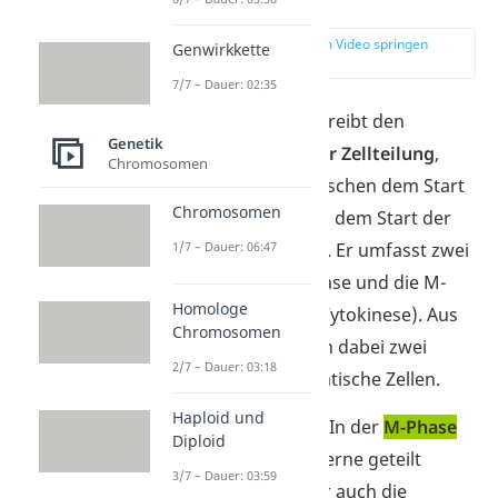
erklärt
zur Stelle im Video springen
Genwirkkette
(00:12)
7/7 – Dauer: 02:35
Der Zellzyklus beschreibt den
Genetik
gesamten Ablauf der Zellteilung
,
Chromosomen
also alle Schritte zwischen dem Start
Chromosomen
einer Zellteilung und dem Start der
1/7 – Dauer: 06:47
nächsten Zellteilung. Er umfasst zwei
Phasen: die Interphase und die M-
Homologe
Phase (Mitose und Cytokinese). Aus
Chromosomen
einer Zelle entstehen dabei zwei
2/7 – Dauer: 03:18
neue, genetisch identische Zellen.
Haploid und
Das funktioniert so: In der
M-Phase
Diploid
werden zuerst die Kerne geteilt
3/7 – Dauer: 03:59
(
Mitose
) und später auch die