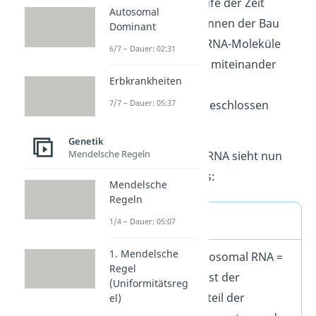
sehr langsam im Laufe der Zeit
Autosomal
verändert. Daher können der Bau
Dominant
und die Größe der rRNA-Moleküle
6/7 – Dauer: 02:31
verschiedener Arten miteinander
Erbkrankheiten
verglichen und auf
Verwandtschaften
geschlossen
7/7 – Dauer: 05:37
werden.
Genetik
Mendelsche Regeln
Eine Definition der rRNA sieht nun
folgendermaßen aus:
Mendelsche
Regeln
rRNA Definition
1/4 – Dauer: 05:07
1. Mendelsche
Die rRNA (engl. ribosomal RNA =
Regel
ribosomale RNA
) ist der
(Uniformitätsreg
häufigste Bestandteil der
el)