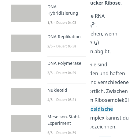
ist, ist
der Fünffachzucker Ribose
.
DNA-
Hybridisierung
Außerdem enthält die RNA
1/5 – Dauer: 04:03
2-
Phosphatreste
HPO
.
4
Phosphatreste entstehen, wenn
DNA Replikation
Phosphorsäure (H
PO
)
3
4
2/5 – Dauer: 05:58
Wasserstoffprotonen abgibt.
DNA Polymerase
Diese drei Bestandteile sind
miteinander verbunden und haften
3/5 – Dauer: 04:29
aneinander. Dafür sind verschiedene
Nukleotid
Bindungen verantwortlich. Zwischen
einer Base und einem Ribosemolekül
4/5 – Dauer: 05:21
entsteht eine
N-glykosidische
Meselson-Stahl-
Bindung
. Diesen Komplex kannst du
Experiment
auch als
Nukleosid
bezeichnen.
5/5 – Dauer: 04:39