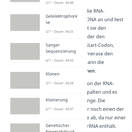
2/7 – Dauer: 04:48
Zunächst setzt sich die RNA-
Gelelektrophore
Polymerase I an die DNA an und liest
se
diese ab. Dabei sucht sie den
3/7 – Dauer: 04:25
Abschnitt der rDNA, der den
Promotor
, also das Start-Codon,
Sanger
Sequenzierung
enthält. Hat die Polymerase den
4/7 – Dauer: 04:50
Promotor erreicht, kann die
Transkription
beginnen
.
Klonen
Nun wird die rDNA von der RNA-
5/7 – Dauer: 04:28
Polymerase I aufgespalten und es
Klonierung
bilden sich zwei Stränge. Die
Polymerase fährt nur noch einen der
6/7 – Dauer: 03:47
beiden rDNA-Stränge ab, da nur einer
Genetischer
den Bauplan für die rRNA enthält.
Fingerabdruck