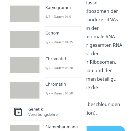
in ihrer Länge und Masse
Karyogramm
unterscheiden. Die Ribosomen der
4/7 – Dauer: 04:01
Prokaryoten
weisen andere rRNAs
auf als die Ribosomen der
Genom
Eukaryoten
. Die ribosomale RNA
5/7 – Dauer: 04:15
macht bis zu 90% der gesamten RNA
einer
Zelle
aus und ist der
Chromatid
Hauptbestandteil der Ribosomen.
6/7 – Dauer: 05:20
Somit ist sie am Aufbau und der
Funktion der Ribosomen beteiligt.
Chromatin
Außerdem können sie die
7/7 – Dauer: 04:50
Proteinbiosynthese
(Proteinherstellung) beschleunigen
Genetik
(= katalytische Funktion).
Vererbungslehre
Stammbaumana