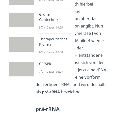
4/7 – Dauer: 04:48
dem
Terminator
. Auch hierbei
handelt es sich um eine
Grüne
Basensequenz, die nun aber das
Gentechnik
Ende
der Transkription angibt. Nun
5/7 – Dauer: 04:25
löst sich die RNA-Polymerase I von
Therapeutisches
der rDNA und die DNA bildet wieder
Klonen
ihr gewundene Form der
6/7 – Dauer: 02:50
Doppelhelix. Auch der entstandene
Nukleotidenstrang löst sich von der
CRISPR
Polymerase und stellt jetzt eine rRNA
7/7 – Dauer: 05:07
dar. Diese ist jedoch eine Vorform
der fertigen rRNAs und wird deshalb
als
prä-rRNA
bezeichnet.
prä-rRNA