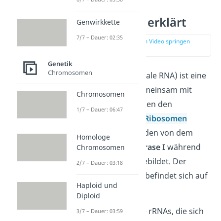
rRNA einfach erklärt
Genwirkkette
7/7 – Dauer: 02:35
zur Stelle im Video springen
(00:14)
Genetik
Chromosomen
Die rRNA (= ribosomale RNA) ist eine
Art der
RNA
, die gemeinsam mit
Chromosomen
ribosomalen Proteinen den
1/7 – Dauer: 06:47
Grundbaustein
der
Ribosomen
darstellt. rRNAs werden von dem
Homologe
Enzym
RNA-Polymerase I
während
Chromosomen
der
Transkription
gebildet. Der
2/7 – Dauer: 03:18
Bauplan dieser RNA befindet sich auf
Haploid und
der
DNA
.
Diploid
Es gibt verschiedene rRNAs, die sich
3/7 – Dauer: 03:59