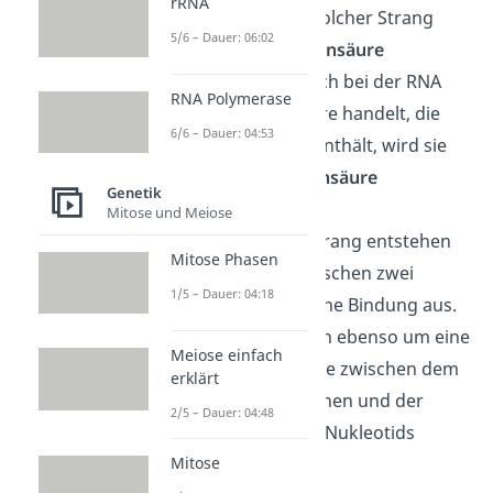
rRNA
langen Strang. Ein solcher Strang
5/6 – Dauer: 06:02
wird auch als
Nukleinsäure
bezeichnet. Da es sich bei der RNA
RNA Polymerase
um eine Nukleinsäure handelt, die
6/6 – Dauer: 04:53
den Zucker Ribose enthält, wird sie
auch als
Ribonukleinsäure
Genetik
bezeichnet.
Mitose und Meiose
Damit ein solcher Strang entstehen
Mitose Phasen
kann, bildet sich zwischen zwei
1/5 – Dauer: 04:18
Nukleotiden noch eine Bindung aus.
Dabei handelt es sich ebenso um eine
Meiose einfach
Esterbindung, welche zwischen dem
erklärt
Phosphatrest des einen und der
2/5 – Dauer: 04:48
Ribose des anderen Nukleotids
entsteht.
Mitose