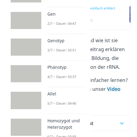
rRNA einfach erklärt
Gen
(00:14)
2/7 – Dauer: 04:47
Was ist eine rRNA und wie ist sie
Genotyp
gebaut? In diesem Beitrag erklären
3/7 – Dauer: 03:51
wir dir alles über die Bildung, die
Arten und die Funktion der rRNA.
Phänotyp
4/7 – Dauer: 03:37
Du möchtest noch einfacher lernen?
Dann schau dir doch unser
Video
Allel
hierzu an!
5/7 – Dauer: 04:40
Homozygot und
Inhaltsübersicht
Heterozygot
6/7 – Dauer: 03:58