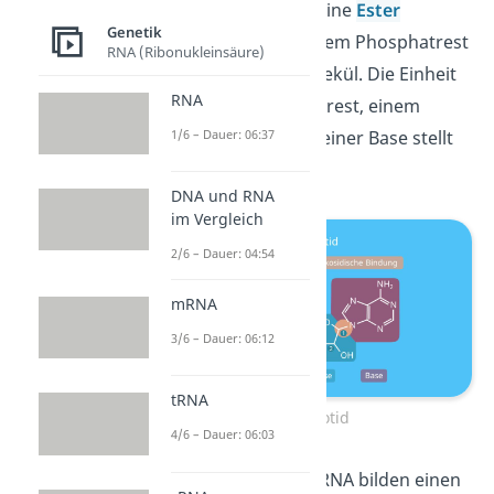
Außerdem besteht eine
Ester
Genetik
bindung
zwischen dem Phosphatrest
RNA (Ribonukleinsäure)
und dem Ribosemolekül. Die Einheit
RNA
aus einem Phosphatrest, einem
Ribosemolekül und einer Base stellt
1/6 – Dauer: 06:37
ein
Nukleotid
dar.
DNA und RNA
im Vergleich
2/6 – Dauer: 04:54
mRNA
3/6 – Dauer: 06:12
tRNA
Nukleotid
4/6 – Dauer: 06:03
Alle Nukleotide der RNA bilden einen