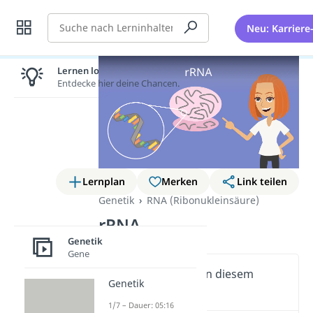
Suche
Neu: Karriere
Lernen lohnt sich!
Entdecke hier deine Chancen.
Lernplan
Merken
Link teilen
Genetik
RNA (Ribonukleinsäure)
rRNA
Genetik
Gene
Wichtige Inhalte in diesem
Genetik
Video
1/7 – Dauer: 05:16