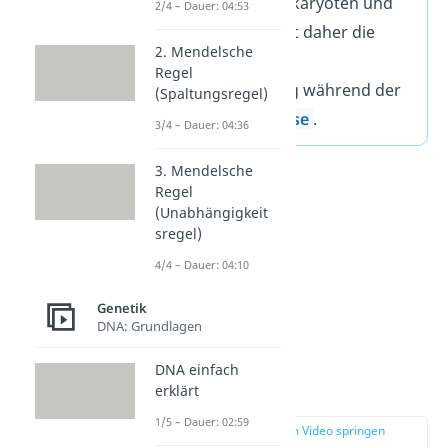
Ribosomen in Prokaryoten und
2/4 – Dauer: 04:53
Eukaryoten und ist daher die
2. Mendelsche
Grundlage der
Regel
Proteinherstellung während der
(Spaltungsregel)
Proteinbiosynthese
.
3/4 – Dauer: 04:36
3. Mendelsche
Regel
(Unabhängigkeit
sregel)
4/4 – Dauer: 04:10
Genetik
DNA: Grundlagen
DNA einfach
rRNA Aufbau
erklärt
1/5 – Dauer: 02:59
zur Stelle im Video springen
(01:08)