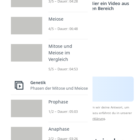
3/5 – Dauer: 04:28
Studyflix vernetzt: Hier ein Video aus
einem anderen Bereich
Meiose
4/5 – Dauer: 06:48
Mitose und
Meiose im
Vergleich
5/5 – Dauer: 04:53
Genetik
Phasen der Mitose und Meiose
Prophase
Nach Beantwortung speichern wir deine Antwort, um
1/2 – Dauer: 05:03
Studyflix zu verbessern. Mehr dazu erfährst du in unserer
Datenschutzerklärung
.
Anaphase
2/2 – Dauer: 03:26