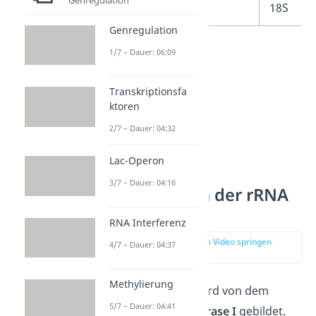
40S
18S
Genregulation
1/7 – Dauer: 06:09
Transkriptionsfa
ktoren
2/7 – Dauer: 04:32
Lac-Operon
3/7 – Dauer: 04:16
Transkription der rRNA
aus der rDNA
RNA Interferenz
zur Stelle im Video springen
4/7 – Dauer: 04:37
(03:15)
Methylierung
Ein rRNA-Molekül wird von dem
5/7 – Dauer: 04:41
Enzym
RNA-Polymerase I
gebildet.