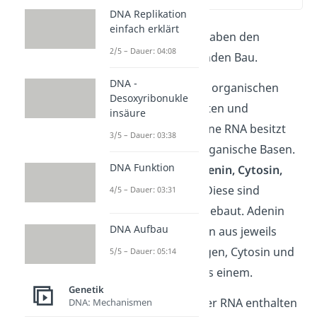
DNA Replikation
einfach erklärt
Alle Arten der
RNA
haben den
2/5 – Dauer: 04:08
gleichen grundlegenden Bau.
DNA -
Die RNA besteht aus organischen
Desoxyribonukle
Basen, Phosphatresten und
insäure
Zuckermolekülen. Eine RNA besitzt
3/5 – Dauer: 03:38
vier verschiedene organische Basen.
DNA Funktion
Diese Basen sind
Adenin, Cytosin,
Guanin und Uracil
. Diese sind
4/5 – Dauer: 03:31
unterschiedlich aufgebaut. Adenin
DNA Aufbau
und Guanin bestehen aus jeweils
zwei Kohlenstoffringen, Cytosin und
5/5 – Dauer: 05:14
Uracil nur aus jeweils einem.
Genetik
Der Zucker, der in der RNA enthalten
DNA: Mechanismen