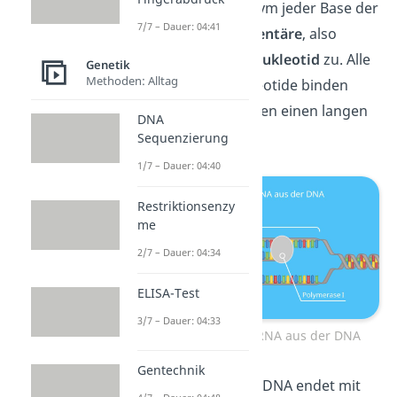
Nun ordnet das Enzym jeder Base der
7/7 – Dauer: 04:41
rDNA das
komplementäre
, also
entgegengesetzte
Nukleotid
zu. Alle
Genetik
Methoden: Alltag
zugeordneten Nukleotide binden
aneinander und bilden einen langen
DNA
Strang
.
Sequenzierung
1/7 – Dauer: 04:40
Restriktionsenzy
me
2/7 – Dauer: 04:34
ELISA-Test
3/7 – Dauer: 04:33
Transkription der rRNA aus der DNA
Gentechnik
Dieses Ablesen der rDNA endet mit