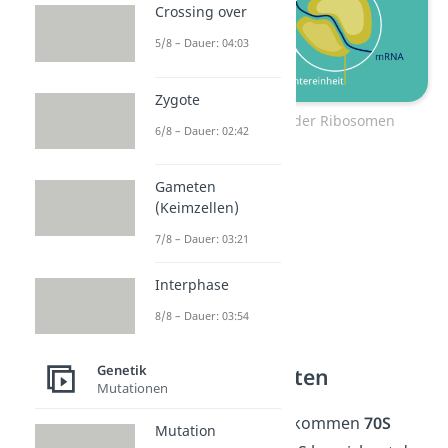
Crossing over
5/8 – Dauer: 04:03
Zygote
RNA als Baustein der Ribosomen
6/8 – Dauer: 02:42
Gameten
(Keimzellen)
7/8 – Dauer: 03:21
Interphase
8/8 – Dauer: 03:54
Genetik
rRNA Prokaryoten
Mutationen
In den Prokaryoten kommen
70S
Mutation