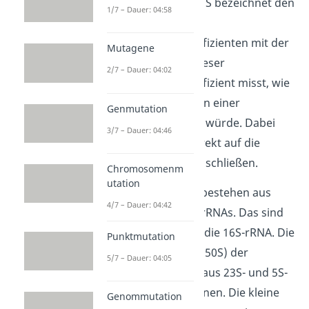
Ribosomen
vor. Das S bezeichnet den
1/7 – Dauer: 04:58
sogenannten
Sedimentationskoeffizienten mit der
Mutagene
Einheit Svedberg. Dieser
2/7 – Dauer: 04:02
Sedimentationskoeffizient misst, wie
schnell ein Teilchen in einer
Genmutation
Zentrifuge absinken würde. Dabei
3/7 – Dauer: 04:46
kannst du auch indirekt auf die
Größe des Teilchens schließen.
Chromosomenm
utation
Die 70S Ribosomen bestehen aus
4/7 – Dauer: 04:42
drei
verschiedenen rRNAs. Das sind
die 23S-, die 5S- und die 16S-rRNA. Die
Punktmutation
große Untereinheit (50S) der
5/7 – Dauer: 04:05
Ribosomen besteht aus 23S- und 5S-
rRNAs und 31 Proteinen. Die kleine
Genommutation