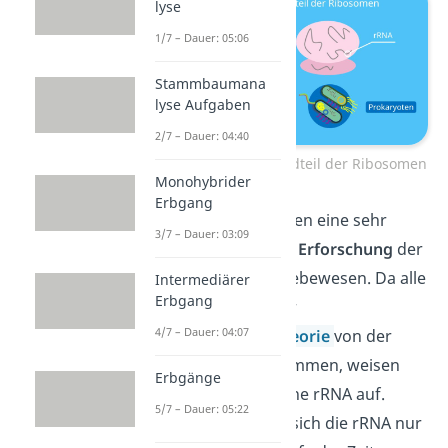
lyse
1/7 – Dauer: 05:06
Stammbaumana
lyse Aufgaben
2/7 – Dauer: 04:40
rRNA als Hauptbestandteil der Ribosomen
Monohybrider
Erbgang
rRNA-Moleküle spielen eine sehr
3/7 – Dauer: 03:09
wichtige Rolle in der
Erforschung
der
Stammbäume der Lebewesen. Da alle
Intermediärer
Erbgang
Lebewesen nach der
4/7 – Dauer: 04:07
Endosymbiontentheorie
von der
gleichen Zelle abstammen, weisen
Erbgänge
alle eine sehr ähnliche rRNA auf.
5/7 – Dauer: 05:22
Hinzu kommt, dass sich die rRNA nur