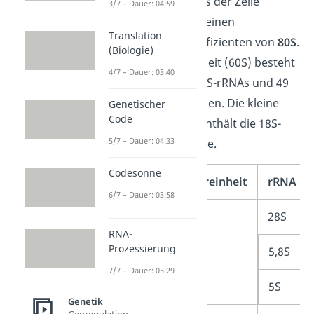
werden im Nucleolus der Zelle
3/7 – Dauer: 04:59
gebildet und haben einen
Translation
Sedimentationskoeffizienten von
80S
.
(Biologie)
Die große Untereinheit (60S) besteht
4/7 – Dauer: 03:40
aus 5S-, 5,8S- und 28S-rRNAs und 49
ribosomalen Proteinen. Die kleine
Genetischer
Code
Untereinheit (40S) enthält die 18S-
5/7 – Dauer: 04:33
rRNA und 33 Proteine.
Codesonne
Ribosom
Untereinheit
rRNA
6/7 – Dauer: 03:58
80S
60S
28S
RNA-
Prozessierung
5,8S
7/7 – Dauer: 05:29
5S
Genetik
Genregulation