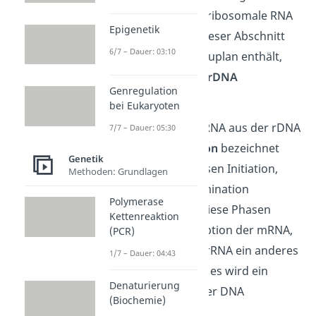
Der Bauplan für die ribosomale RNA
Epigenetik
liegt auf der DNA. Dieser Abschnitt
6/7 – Dauer: 03:10
der DNA, der den Bauplan enthält,
wird daher auch als
rDNA
Genregulation
bezeichnet.
bei Eukaryoten
Die Erstellung der rRNA aus der rDNA
7/7 – Dauer: 05:30
wird als
Transkription
bezeichnet
Genetik
und kann in die Phasen Initiation,
Methoden: Grundlagen
Elongation und Termination
Polymerase
unterteilt werden. Diese Phasen
Kettenreaktion
ähneln der Transkription der mRNA,
(PCR)
jedoch wird bei der rRNA ein anderes
1/7 – Dauer: 04:43
Enzym benötigt und es wird ein
Denaturierung
anderer Abschnitt der DNA
(Biochemie)
abgelesen.