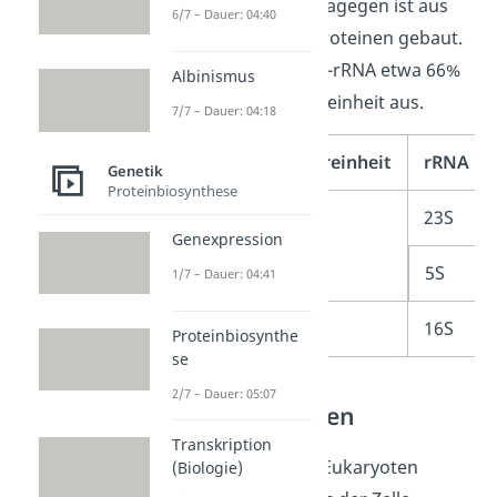
Untereinheit (30S) dagegen ist aus
6/7 – Dauer: 04:40
16S-rRNAs und 21 Proteinen gebaut.
Dabei macht die 16S-rRNA etwa 66%
Albinismus
der gesamten Untereinheit aus.
7/7 – Dauer: 04:18
Ribosom
Untereinheit
rRNA
Genetik
Proteinbiosynthese
70S
50S
23S
Genexpression
5S
1/7 – Dauer: 04:41
30S
16S
Proteinbiosynthe
se
2/7 – Dauer: 05:07
rRNA Eukaryoten
Transkription
Die Ribosomen der Eukaryoten
(Biologie)