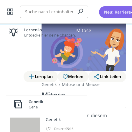
Suche
Neu: Karriere
Lernen lohnt sich!
Entdecke hier deine Chancen.
Lernplan
Merken
Link teilen
Genetik
Mitose und Meiose
Mitose
Genetik
Gene
Wichtige Inhalte in diesem
Genetik
Video
1/7 – Dauer: 05:16