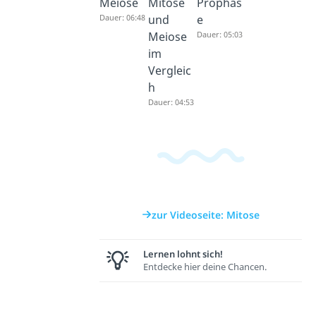
Meiose
Mitose
Prophas
Dauer: 06:48
und
e
Meiose
Dauer: 05:03
im
Vergleic
h
Dauer: 04:53
zur Videoseite: Mitose
Lernen lohnt sich!
Entdecke hier deine Chancen.