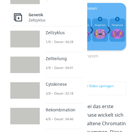
Genetik
Zellzyklus
Zellzyklus
1/8 – Dauer: 04:28
Mitose Phasen
Zellteilung
2/8 – Dauer: 04:01
Prophase
Cytokinese
zur Stelle im Video springen
(01:16)
3/8 – Dauer: 02:18
Die Prophase ist dabei das erste
Rekombination
Stadium. In dieser Phase wickelt sich
4/8 – Dauer: 04:46
das im Zellkern enthaltene Chromatin
zu Chromosomen zusammen. Diese