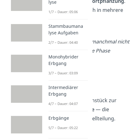
ungeschlechtliche Fortpflanzung
.
lyse
Der Prozess lässt sich in mehrere
1/7 – Dauer: 05:06
Phasen unterteilen:
Stammbaumana
Prophase
lyse Aufgaben
Prometaphase
(manchmal nicht
2/7 – Dauer: 04:40
als eigenständige Phase
Monohybrider
angesehen)
Erbgang
Metaphase
3/7 – Dauer: 03:09
Anaphase
Telophase
Intermediärer
Erbgang
Übrigens:
Das Gegenstück zur
4/7 – Dauer: 04:07
Mitose ist die
Meiose
— die
ungeschlechtliche
Zellteilung.
Erbgänge
5/7 – Dauer: 05:22