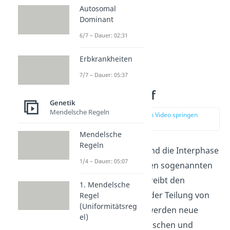
Autosomal
Dominant
6/7 – Dauer: 02:31
Erbkrankheiten
7/7 – Dauer: 05:37
Mitose Ablauf
Genetik
Mendelsche Regeln
zur Stelle im Video springen
(00:37)
Mendelsche
Regeln
Die Mitosephasen und die Interphase
1/4 – Dauer: 05:07
bilden zusammen den sogenannten
Zellzyklus.
Er beschreibt den
1. Mendelsche
gesamten Vorgang der Teilung von
Regel
(Uniformitätsreg
Eukaryoten.
Dabei werden neue
el)
Zellen für Tiere, Menschen und