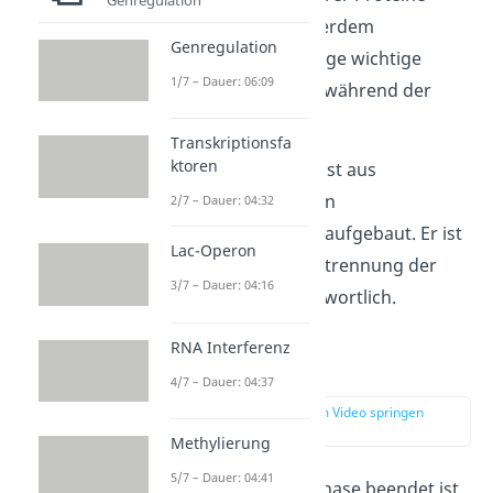
verantwortlich. Außerdem
Genregulation
übernehmen sie einige wichtige
1/7 – Dauer: 06:09
Transportaufgaben während der
Kernteilung.
Transkriptionsfa
ktoren
Der Spindelapparat ist aus
Mikrotubuli
– kleinen
2/7 – Dauer: 04:32
Proteinstrukturen – aufgebaut. Er ist
Lac-Operon
vor allem für die Auftrennung der
3/7 – Dauer: 04:16
Chromatiden verantwortlich.
RNA Interferenz
Metaphase
4/7 – Dauer: 04:37
zur Stelle im Video springen
(02:08)
Methylierung
5/7 – Dauer: 04:41
Wenn die Prometaphase beendet ist,