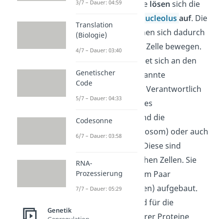
3/7 – Dauer: 04:59
In der Prometaphase
lösen
sich die
Kernhülle
und der
Nucleolus
auf
. Die
Translation
Chromosomen können sich dadurch
(Biologie)
frei in der gesamten Zelle bewegen.
4/7 – Dauer: 03:40
Währenddessen bildet sich an den
Genetischer
Zellpolen
der sogenannte
Code
Spindelapparat
aus. Verantwortlich
5/7 – Dauer: 04:33
für die Ausbildung des
Spindelapparates sind die
Codesonne
Zentrosomen (Centrosom) oder auch
6/7 – Dauer: 03:58
Zentralkörperchen. Diese sind
Organellen in tierischen Zellen. Sie
RNA-
Prozessierung
sind jeweils aus einem Paar
Zentriolen
(Centriolen) aufgebaut.
7/7 – Dauer: 05:29
Diese Zentriolen sind für die
Genetik
Organisation mehrerer Proteine
Genregulation