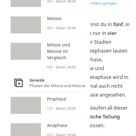
3/5 – Dauer: 04:28
zur Stelle im Video springen
(01:10)
Meiose
Die Mitose selbst kannst du in
fünf
, in
4/5 – Dauer: 06:48
manchen Fällen auch nur in
vier
einzelne Phasen
oder Stadien
Mitose und
einteilen. Diese Mitosephasen lauten
Meiose im
Vergleich
Prophase, Prometaphase,
5/5 – Dauer: 04:53
Metaphase, Anaphase und
Telophase. Die Prometaphase wird in
Genetik
der Literatur manchmal auch nicht
Phasen der Mitose und Meiose
als eigenständige Phase angesehen.
Prophase
Erst nach dem Durchlaufen all dieser
1/2 – Dauer: 05:03
Phasen ist die
mitotische Teilung
vollständig abgeschlossen.
Anaphase
2/2 – Dauer: 03:26