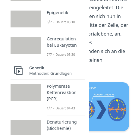
wird die
Metaphase
eingeleitet. Die
Epigenetik
Chromosomen ordnen sich nun in
6/7 – Dauer: 03:10
einer Ebene in der Mitte der Zelle, der
sogenannten Äquatorialebene, an.
Genregulation
Die Spindelfasern des
bei Eukaryoten
Spindelapparates binden sich an die
7/7 – Dauer: 05:30
Centromere der einzelnen
Genetik
Chromosomen.
Methoden: Grundlagen
Polymerase
Kettenreaktion
(PCR)
1/7 – Dauer: 04:43
Denaturierung
(Biochemie)