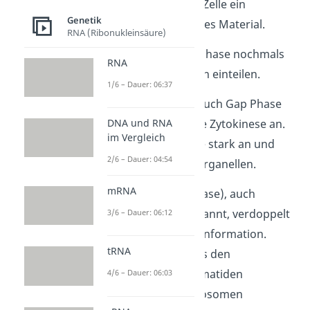
Mitose benötigt die Zelle ein
Genetik
doppeltes genetisches Material.
RNA (Ribonukleinsäure)
Du kannst die Interphase nochmals
RNA
in drei weitere Zyklen einteilen.
1/6 – Dauer: 06:37
Die
G1 Phase
oder auch Gap Phase
DNA und RNA
schließt direkt an die Zytokinese an.
im Vergleich
Hier wächst die Zelle stark an und
2/6 – Dauer: 04:54
bildet mehrere Zellorganellen.
mRNA
In der
S Phase (
S-Phase), auch
Synthese Phase genannt, verdoppelt
3/6 – Dauer: 06:12
sich die genetische Information.
tRNA
Dadurch können aus den
einsträngigen Chromatiden
4/6 – Dauer: 06:03
vollständige Chromosomen