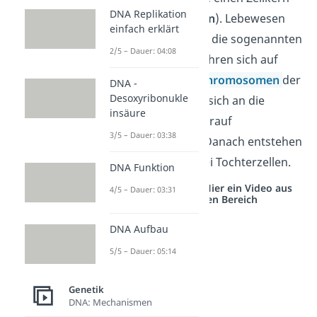
DNA Replikation
besitzen (
Eukaryoten
). Lebewesen
einfach erklärt
ohne einen Zellkern, die sogenannten
2/5 – Dauer: 04:08
Prokaryoten,
vermehren sich auf
andere Weise. Die
Chromosomen
der
DNA -
Desoxyribonukle
Prokaryoten heften sich an die
insäure
Zellmembran, die darauf
3/5 – Dauer: 03:38
eingeschnürt wird. Danach entstehen
bei Prokaryoten zwei Tochterzellen.
DNA Funktion
Studyflix vernetzt: Hier ein Video aus
4/5 – Dauer: 03:31
einem anderen Bereich
DNA Aufbau
5/5 – Dauer: 05:14
Genetik
DNA: Mechanismen