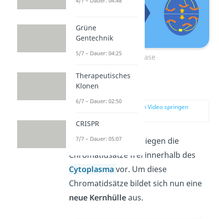
4/7 – Dauer: 04:48
Grüne
Gentechnik
5/7 – Dauer: 04:25
Anaphase
Therapeutisches
Klonen
Telophase
6/7 – Dauer: 02:50
zur Stelle im Video springen
(02:42)
CRISPR
7/7 – Dauer: 05:07
Nach der Anaphase liegen die
Chromatidsätze frei innerhalb des
Cytoplasma
vor. Um diese
Chromatidsätze bildet sich nun eine
neue Kernhülle
aus.