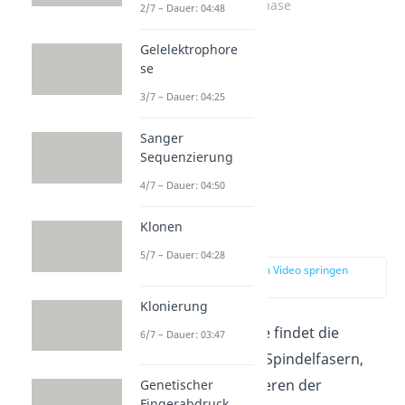
Metaphase
2/7 – Dauer: 04:48
Gelelektrophore
se
3/7 – Dauer: 04:25
Sanger
Sequenzierung
4/7 – Dauer: 04:50
Klonen
Anaphase
5/7 – Dauer: 04:28
zur Stelle im Video springen
(02:23)
Klonierung
Nach der Metaphase findet die
6/7 – Dauer: 03:47
Anaphase
statt. Die Spindelfasern,
die an den Centromeren der
Genetischer
Fingerabdruck