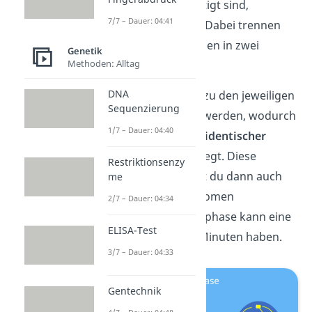
Chromsomen befestigt sind,
7/7 – Dauer: 04:41
verkürzen sich nun. Dabei trennen
sich die Chromosomen in zwei
Genetik
Methoden: Alltag
Chromatidsätze auf.
DNA
Diese können dann zu den jeweiligen
Sequenzierung
Polen transportiert werden, wodurch
1/7 – Dauer: 04:40
an beiden Polen ein
identischer
Chromatidsatz
vorliegt. Diese
Restriktionsenzy
Chromatiden kannst du dann auch
me
als Tochterchromosomen
2/7 – Dauer: 04:34
bezeichnen. Die Anaphase kann eine
ELISA-Test
Dauer von 2 bis 20 Minuten haben.
3/7 – Dauer: 04:33
Gentechnik