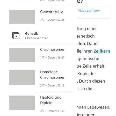
Was ist Mitose?
zur Stelle im Video springen
Genwirkkette
(00:13)
7/7 – Dauer: 02:35
Die
Mitose
ist die Teilung einer
Genetik
Mutterzelle
in zwei genetisch
Chromosomen
identische
Tochterzellen
. Dabei
Chromosomen
kopiert die Mutterzelle ihren
Zellkern
1/7 – Dauer: 06:47
— also ihre gesamte genetische
Information. Jede neue Zelle erhält
Homologe
dadurch eine exakte Kopie der
Chromosomen
ursprünglichen Zelle. Durch diesen
2/7 – Dauer: 03:18
Vorgang vermehren sich
die
Körperzellen.
Haploid und
Diploid
Durch die Mitose können Lebewesen,
3/7 – Dauer: 03:59
egal ob Mensche
n, Tiere oder