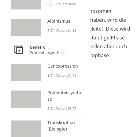
6/7 – Dauer: 04:40
Wenn sich die Chromosomen
zusammengezogen haben, wird die
Albinismus
Prometaphase
eingeleitet. Diese wird
7/7 – Dauer: 04:18
manchmal als eigenständige Phase
gesehen, in einigen Fällen aber auch
Genetik
Proteinbiosynthese
nur als ein Teil der Prophase.
Genexpression
1/7 – Dauer: 04:41
Proteinbiosynthe
se
2/7 – Dauer: 05:07
Transkription
Prometaphase
(Biologie)