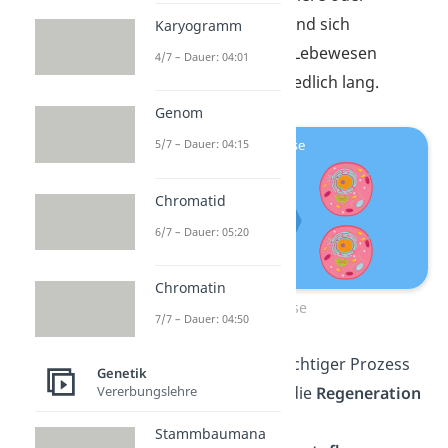
Pflanzen,
wachsen
und sich
Karyogramm
entwickeln
. Je nach Lebewesen
4/7 – Dauer: 04:01
dauert sie unterschiedlich lang.
Genom
5/7 – Dauer: 04:15
Chromatid
6/7 – Dauer: 05:20
Chromatin
Mitose
7/7 – Dauer: 04:50
Die Mitose ist ein wichtiger Prozess
Genetik
Vererbungslehre
für das
Wachstum
, die
Regeneration
von Gewebe und die
Stammbaumana