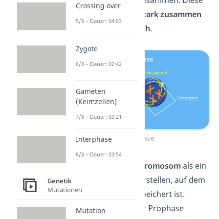
Crossing over
ziehen sich darauf
stark zusammen
5/8 – Dauer: 04:03
und
spiralisieren sich
.
Zygote
6/8 – Dauer: 02:42
Gameten
(Keimzellen)
7/8 – Dauer: 03:21
Prophase
Interphase
8/8 – Dauer: 03:54
Du kannst dir ein
Chromosom
als ein
Speichermedium vorstellen, auf dem
Genetik
Mutationen
Erbinformation gespeichert ist.
Gerade während der Prophase
Mutation