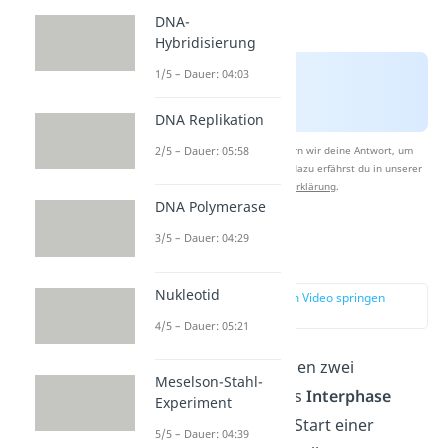
DNA-
Hybridisierung
1/5 – Dauer: 04:03
DNA Replikation
2/5 – Dauer: 05:58
Nach Beantwortung speichern wir deine Antwort, um
Studyflix zu verbessern. Mehr dazu erfährst du in unserer
Datenschutzerklärung
.
DNA Polymerase
3/5 – Dauer: 04:29
Interphase
Nukleotid
zur Stelle im Video springen
(00:49)
4/5 – Dauer: 05:21
Der Zeitraum zwischen zwei
Meselson-Stahl-
Zellteilungen wird als
Interphase
Experiment
bezeichnet. Für den Start einer
5/5 – Dauer: 04:39