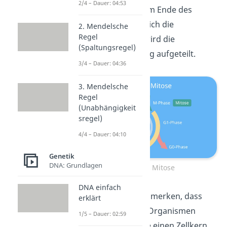
2/4 – Dauer: 04:53
Pflanzen gebildet. Am Ende des
Zellzyklus befindet sich die
2. Mendelsche
Regel
Cytokinese. Bei ihr wird die
(Spaltungsregel)
Mutterzelle endgültig aufgeteilt.
3/4 – Dauer: 04:36
3. Mendelsche
Regel
(Unabhängigkeit
sregel)
4/4 – Dauer: 04:10
Genetik
DNA: Grundlagen
Ablauf der Mitose
DNA einfach
Du solltest dir dabei merken, dass
erklärt
eine Mitose nur bei Organismen
1/5 – Dauer: 02:59
stattfinden kann, die einen Zellkern