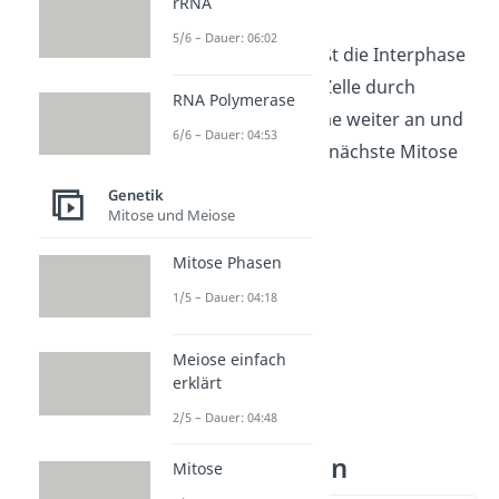
rRNA
entstehen.
5/6 – Dauer: 06:02
Die
G2 Phase
schließt die Interphase
ab. Hier wächst die Zelle durch
RNA Polymerase
Flüssigkeitsaufnahme weiter an und
6/6 – Dauer: 04:53
bereitet sich auf die nächste Mitose
vor.
Genetik
Mitose und Meiose
Mitose Phasen
1/5 – Dauer: 04:18
Meiose einfach
erklärt
2/5 – Dauer: 04:48
Mitose Phasen
Mitose