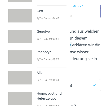
Was ist Mitose?
Gen
(00:13)
2/7 – Dauer: 04:47
Was ist eine
Mitose
und aus welchen
Genotyp
Phasen besteht sie? In diesem
3/7 – Dauer: 03:51
Beitrag und im
Video
erklären wir dir
alles, was du zur Mitose wissen
Phänotyp
musst und welche Bedeutung sie in
4/7 – Dauer: 03:37
der Biologie hat.
Allel
5/7 – Dauer: 04:40
Inhaltsübersicht
Homozygot und
Heterozygot
6/7 – Dauer: 03:58