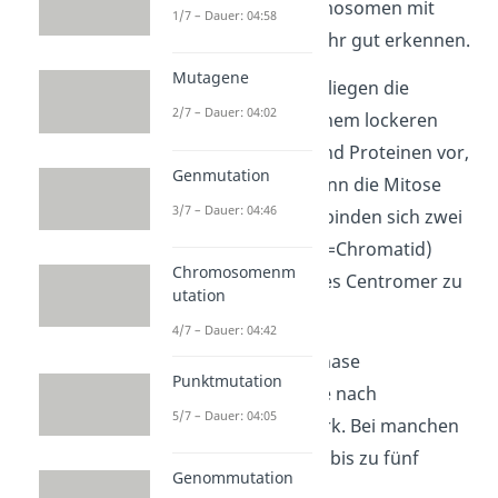
kannst du die Chromosomen mit
1/7 – Dauer: 04:58
einem Mikroskop sehr gut erkennen.
Mutagene
Vor der Kernteilung liegen die
2/7 – Dauer: 04:02
Chromosomen in einem lockeren
Komplex aus DNA und Proteinen vor,
Genmutation
dem
Chromatin
. Wenn die Mitose
3/7 – Dauer: 04:46
eingeleitet wird, verbinden sich zwei
identische Stränge (=Chromatid)
Chromosomenm
über ein sogenanntes Centromer zu
utation
einem Chromosom.
4/7 – Dauer: 04:42
Die Dauer der Prophase
Punktmutation
unterscheidet sich je nach
5/7 – Dauer: 04:05
Lebewesen sehr stark. Bei manchen
Lebewesen kann sie bis zu fünf
Genommutation
Stunden dauern.