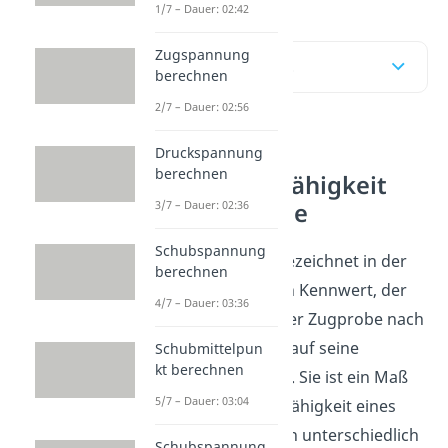
1/7 – Dauer: 02:42
Zugspannung
Inhaltsübersicht
berechnen
2/7 – Dauer: 02:56
Maß für die
Druckspannung
berechnen
Verformungsfähigkeit
3/7 – Dauer: 02:36
einer Zugprobe
Schubspannung
Die Bruchdehnung bezeichnet in der
berechnen
Festigkeitslehre einen Kennwert, der
4/7 – Dauer: 03:36
die Verlängerung einer Zugprobe nach
dem Bruch, bezogen auf seine
Schubmittelpun
kt berechnen
Anfangslänge, angibt. Sie ist ein Maß
5/7 – Dauer: 03:04
für die Verformungsfähigkeit eines
Werkstoffes und kann unterschiedlich
Schubspannung