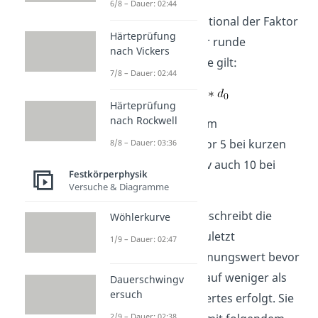
6/8 – Dauer: 02:44
Dabei ist für k international der Faktor
Härteprüfung
5,65 gebräuchlich. Für runde
nach Vickers
Proportionalitätsstäbe gilt:
7/8 – Dauer: 02:44
Härteprüfung
nach Rockwell
Dabei entspricht k dem
Proportionalitätsfaktor 5 bei kurzen
8/8 – Dauer: 03:36
Stäben oder alternativ auch 10 bei
Festkörperphysik
langen Stäben.
Versuche & Diagramme
Bei den Polymeren beschreibt die
Wöhlerkurve
Bruchdehnung den zuletzt
1/9 – Dauer: 02:47
aufgezeichneten Dehnungswert bevor
ein Spannungsabfall auf weniger als
Dauerschwingv
ersuch
10% des Festigkeitswertes erfolgt. Sie
2/9 – Dauer: 02:38