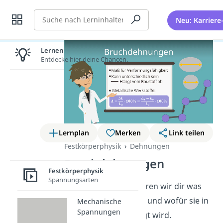
Suche
Neu: Karriere
Lernen lohnt sich!
Entdecke hier deine Chancen.
Lernplan
Merken
Link teilen
Festkörperphysik
Dehnungen
Bruchdehnungen
Festkörperphysik
Spannungsarten
In diesem Video erklären wir dir was
die Bruchdehnung ist und wofür sie in
Mechanische
Spannungen
der Mechanik benötigt wird.