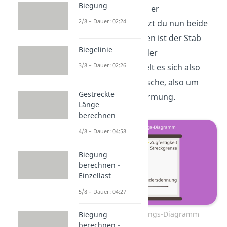
Biegung
Stahlstab so lange bis er
2/8 – Dauer: 02:24
auseinanderreißt. Setzt du nun beide
Teile wieder zusammen ist der Stab
Biegelinie
länger als zuvor. Bei der
3/8 – Dauer: 02:26
Bruchdehnung handelt es sich also
immer um eine plastische, also um
Gestreckte
eine bleibende, Verformung.
Länge
berechnen
4/8 – Dauer: 04:58
Biegung
berechnen -
Einzellast
5/8 – Dauer: 04:27
Spannungs-Dehnungs-Diagramm
Biegung
berechnen -