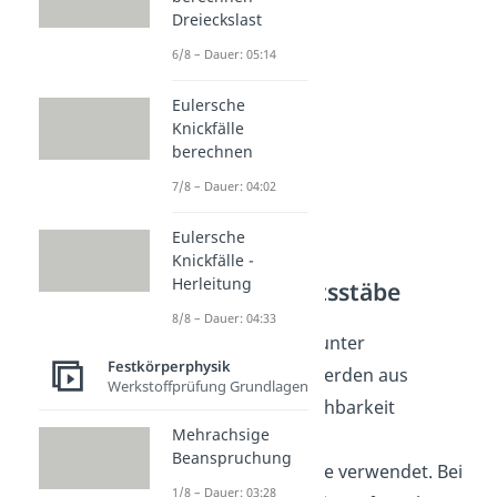
Dreieckslast
6/8 – Dauer: 05:14
Eulersche
Knickfälle
berechnen
7/8 – Dauer: 04:02
Eulersche
Kennwerte für
Knickfälle -
Herleitung
Proportionalitätsstäbe
8/8 – Dauer: 04:33
Für die Zugversuche unter
Festkörperphysik
Laborbedingungen werden aus
Werkstoffprüfung Grundlagen
Gründen der Vergleichbarkeit
Mehrachsige
meistens sogenannte
Beanspruchung
Proportionalitätsstäbe verwendet. Bei
1/8 – Dauer: 03:28