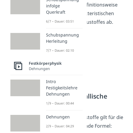
definiert sein. Die Definitionsweise
infolge
Querkraft
hängt von den charakteristischen
Eigenschaften des Baustoffes ab.
6/7 – Dauer: 03:51
Schubspannung
Herleitung
7/7 – Dauer: 02:10
Festkörperphysik
Dehnungen
Intro
Festigkeitslehre
Dehnungen
Formel für metallische
Werkstoffe
1/9 – Dauer: 00:44
Dehnungen
Für metallische Werkstoffe gilt für die
Bruchdehnung folgende Formel:
2/9 – Dauer: 04:29