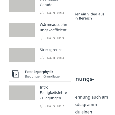
Wert angegeben.
Gerade
7/9 – Dauer: 03:14
Studyflix vernetzt: Hier ein Video aus
einem anderen Bereich
Wärmeausdehn
ungskoeffizient
8/9 – Dauer: 01:59
Streckgrenze
9/9 – Dauer: 02:13
Festkörperphysik
Biegungen: Grundlagen
Spannungs-Dehnungs-
Diagramm
Intro
Festigkeitslehre
Du kannst die Bruchdehnung auch am
- Biegungen
Spannungs-Dehnungsdiagramm
1/8 – Dauer: 01:07
ablesen. Dabei ziehst du einen