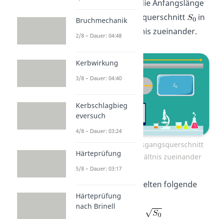
diesen befindet sich die Anfangslänge
und der Ausgangsquerschnitt
in
Bruchmechanik
einem festen Verhältnis zueinander.
2/8 – Dauer: 04:48
Kerbwirkung
3/8 – Dauer: 04:40
Kerbschlagbieg
eversuch
4/8 – Dauer: 03:24
Anfangslänge und Ausgangsquerschnitt
Härteprüfung
stehen im festen Verhältnis zueinander
5/8 – Dauer: 03:17
Bei einem Flachstab gelten folgende
Härteprüfung
Proportionen:
nach Brinell