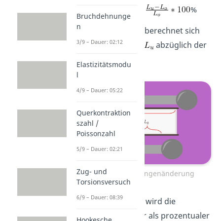
% =
%
Bruchdehnunge
n
Die Längenänderung berechnet sich
3/9 – Dauer: 02:12
aus der neuen Länge
abzüglich der
Anfangslänge
.
Elastizitätsmodu
l
4/9 – Dauer: 05:22
Querkontraktion
szahl /
Poissonzahl
5/9 – Dauer: 02:21
Zug- und
Berechnung der Längenänderung
Torsionsversuch
6/9 – Dauer: 08:39
Wie du sehen kannst, wird die
Bruchdehnung immer als prozentualer
Hookesche