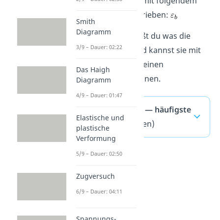
wird bei diesen auch mit folgendem
Formelzeichen beschrieben:
Smith
Diagramm
Sehr schön! Jetzt weißt du was die
3/9 – Dauer: 02:22
Bruchdehnung ist und kannst sie mit
den Messdaten aus deinen
Das Haigh
Zugversuchen berechnen.
Diagramm
4/9 – Dauer: 01:47
Bruchdehnungen — häufigste
Elastische und
Fragen
(ausklappen)
plastische
Verformung
5/9 – Dauer: 02:50
Zugversuch
6/9 – Dauer: 04:11
Spannungs-