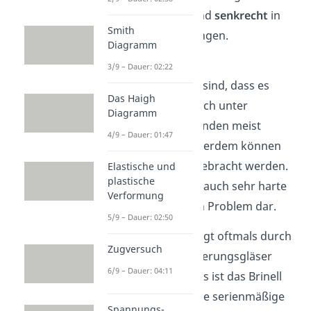
möglichst
stoßfrei
und
senkrecht
in
Smith
den Werkstoff eindringen.
Diagramm
Vorteile
des Brinell
3/9 – Dauer: 02:22
Härteprüfverfahrens sind, dass es
Das Haigh
relativ einfach und auch unter
Diagramm
schwierigeren Umständen meist
4/9 – Dauer: 01:47
durchführbar ist. Außerdem können
hohe Prüfkräfte aufgebracht werden.
Elastische und
plastische
Nur sehr dünne oder auch sehr harte
Verformung
Werkstoffe stellen ein Problem dar.
5/9 – Dauer: 02:50
Die
Auswertung
erfolgt oftmals durch
Zugversuch
Mikroskope, Vergrößerungsgläser
6/9 – Dauer: 04:11
oder am PC. Allerdings ist das Brinell
Verfahren nicht für die serienmäßige
Spannungs-