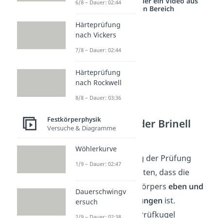
Studyflix vernetzt: Hier ein Video aus
6/8 – Dauer: 02:44
einem anderen Bereich
Härteprüfung
nach Vickers
7/8 – Dauer: 02:44
Härteprüfung
nach Rockwell
8/8 – Dauer: 03:36
Festkörperphysik
Durchführung der Brinell
Versuche & Diagramme
Härteprüfung
Wöhlerkurve
Bei der Durchführung der Prüfung
1/9 – Dauer: 02:47
solltest du darauf achten, dass die
Oberfläche des Prüfkörpers
eben und
Dauerschwingv
frei von Verunreinigungen
ist.
ersuch
Außerdem sollte die Prüfkugel
2/9 – Dauer: 02:38