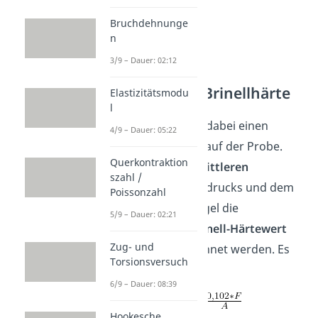
Bruchdehnunge
n
3/9 – Dauer: 02:12
Die Formel der Brinellhärte
Elastizitätsmodu
l
Die Kugel hinterlässt dabei einen
4/9 – Dauer: 05:22
bleibenden Eindruck auf der Probe.
Querkontraktion
Nun kann aus dem
mittleren
szahl /
Durchmesser
des Eindrucks und dem
Poissonzahl
Durchmesser der Kugel die
5/9 – Dauer: 02:21
Brinellhärte, auch
Brinell-Härtewert
Zug- und
HBW
genannt, berechnet werden. Es
Torsionsversuch
gilt:
6/9 – Dauer: 08:39
Hookesche