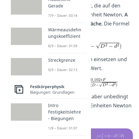
F
ist die
Eindringkraft
, die auf den
Gerade
Körper wirkt in der Einheit Newton.
A
7/9 – Dauer: 03:14
ist die
Eindringoberfläche
. Die Formel
Wärmeausdehn
für sie lautet:
ungskoeffizient
8/9 – Dauer: 01:59
Nun kannst du A oben einsetzen und
Streckgrenze
erhältst deinen HBW Wert.
9/9 – Dauer: 02:13
Festkörperphysik
Biegungen: Grundlagen
Achte beim Einsetzen aber unbedingt
auf die verwendeten Einheiten Newton
Intro
Festigkeitslehre
und Millimeter!
- Biegungen
1/8 – Dauer: 01:07