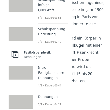
Brinell, einem schwedischen Ingenieur,
infolge
benannt. Dieser stellte sie im Jahr 1900
Querkraft
auf der Weltausstellung in Paris vor.
6/7 – Dauer: 03:51
Doch wie genau funktioniert diese
Schubspannung
nun?
Herleitung
Bei dem Verfahren wird ein Körper in
7/7 – Dauer: 02:10
Form einer
Hartmetallkugel
mit einer
ansteigenden
Prüfkraft F
senkrecht
Festkörperphysik
Dehnungen
auf die Oberfläche einer Probe
gedrückt. Anschließend wird die
Intro
Festigkeitslehre
aufgebrachte Prüfkraft 15 bis 20
Dehnungen
Sekunden aufrecht gehalten.
1/9 – Dauer: 00:44
Dehnungen
2/9 – Dauer: 04:29