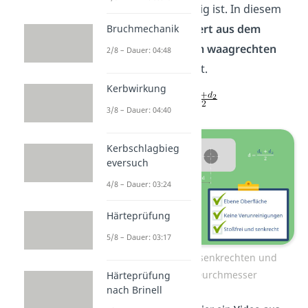
nicht exakt kreisförmig ist. In diesem
Fall wird der
Mittelwert aus dem
Bruchmechanik
senkrechten und dem waagrechten
2/8 – Dauer: 04:48
Durchmesser
gebildet.
Kerbwirkung
3/8 – Dauer: 04:40
Kerbschlagbieg
eversuch
4/8 – Dauer: 03:24
Härteprüfung
5/8 – Dauer: 03:17
Mittelwert aus dem senkrechten und
waagerechten Durchmesser
Härteprüfung
nach Brinell