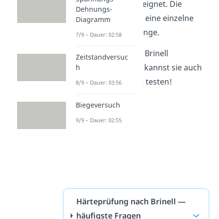
Werkstoffprüfung geeignet. Die
Dehnungs-
Vorbereitungszeit für eine einzelne
Diagramm
Probe ist hierfür zu lange.
7/9 – Dauer: 02:58
Nun weißt du was die Brinell
Zeitstandversuc
Härteprüfung ist und kannst sie auch
h
gleich im Labor selbst testen!
8/9 – Dauer: 03:56
Biegeversuch
9/9 – Dauer: 02:55
Härteprüfung nach Brinell —
häufigste Fragen