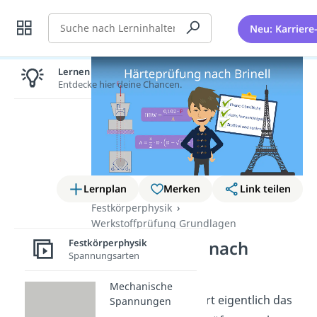
Suche
Neu: Karriere
Lernen lohnt sich!
Entdecke hier deine Chancen.
Lernplan
Merken
Link teilen
Festkörperphysik
Werkstoffprüfung Grundlagen
Festkörperphysik
Härteprüfung nach
Spannungsarten
Brinell
Mechanische
Wie genau funktioniert eigentlich das
Spannungen