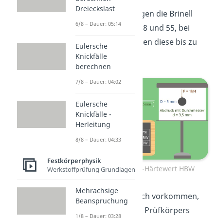
Dreieckslast
Bei Leichtmetallen liegen die Brinell
6/8 – Dauer: 05:14
Härtewerte zwischen 8 und 55, bei
Eisen oder Stahl können diese bis zu
Eulersche
650 HBW betragen.
Knickfälle
berechnen
7/8 – Dauer: 04:02
Eulersche
Knickfälle -
Herleitung
8/8 – Dauer: 04:33
Festkörperphysik
Beispiel zum Brinell-Härtewert HBW
Werkstoffprüfung Grundlagen
Mehrachsige
Es kann allerdings auch vorkommen,
Beanspruchung
dass der Abdruck des Prüfkörpers
1/8 – Dauer: 03:28