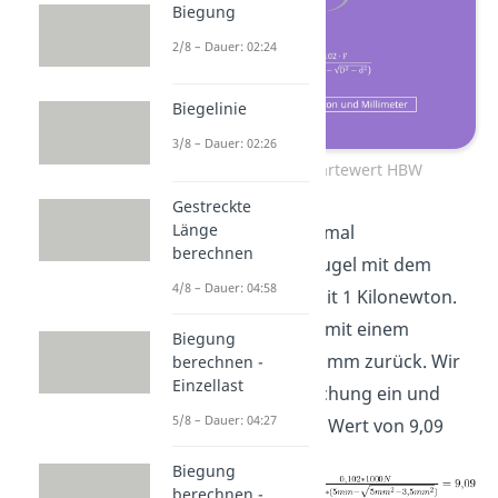
Biegung
2/8 – Dauer: 02:24
Biegelinie
3/8 – Dauer: 02:26
Formel Brinell-Härtewert HBW
Gestreckte
Länge
Belasten wir doch einmal
berechnen
beispielsweise eine Kugel mit dem
4/8 – Dauer: 04:58
Durchmesser 5mm mit 1 Kilonewton.
Es bleibt ein Abdruck mit einem
Biegung
Durchmesser von 3,5 mm zurück. Wir
berechnen -
Einzellast
setzen in unsere Gleichung ein und
5/8 – Dauer: 04:27
erhalten einen Brinell Wert von 9,09
Biegung
berechnen -