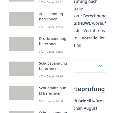
Verfahren der Härteprüfung nach
1/7 – Dauer: 02:42
Brinell? Hier findest du die
Zugspannung
notwendigen Formeln zur Berechnung
berechnen
des
Brinell-Härtewerts (HBW)
, worauf
2/7 – Dauer: 02:56
bei der
Durchführung
des Verfahrens
zu achten ist und was die
Vorteile
der
Druckspannung
berechnen
Brinell Härteprüfung sind.
3/7 – Dauer: 02:36
Schubspannung
Inhaltsübersicht
berechnen
4/7 – Dauer: 03:36
Die Brinell Härteprüfung
Schubmittelpun
kt berechnen
Die
Härteprüfung nach Brinell
würde
5/7 – Dauer: 03:04
nach ihrem Erfinder Johan August
Schubspannung