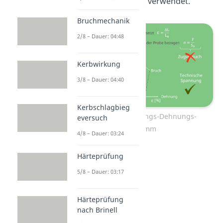
technische Spannung verwendet.
Bruchmechanik
2/8 – Dauer: 04:48
Kerbwirkung
3/8 – Dauer: 04:40
Kerbschlagbieg
Größen im Spannungs-Dehnungs-
eversuch
Diagramm
4/8 – Dauer: 03:24
Härteprüfung
5/8 – Dauer: 03:17
Härteprüfung
nach Brinell