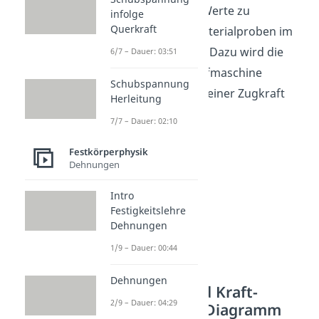
Sprödigkeit. Um die Werte zu
infolge
Querkraft
ermitteln, werden Materialproben im
Zugversuch
getestet. Dazu wird die
6/7 – Dauer: 03:51
Probe in eine Zugprüfmaschine
Schubspannung
eingespannt und mit einer Zugkraft
Herleitung
belastet.
7/7 – Dauer: 02:10
Festkörperphysik
Dehnungen
Intro
Festigkeitslehre
Dehnungen
1/9 – Dauer: 00:44
Dehnungen
Zugversuch und Kraft-
2/9 – Dauer: 04:29
Verlängerungs-Diagramm