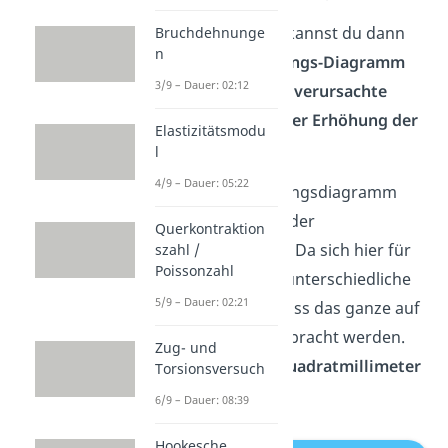
Aus diesem Versuch kannst du dann
Bruchdehnunge
n
das
Kraft-Verlängerungs-Diagramm
3/9 – Dauer: 02:12
zeichnen. Es zeigt die
verursachte
Längenänderung unter Erhöhung der
Elastizitätsmodu
Kraft
.
l
4/9 – Dauer: 05:22
Das Kraft-Verlängerungsdiagramm
hängt allerdings von der
Querkontraktion
Probengeometrie ab. Da sich hier für
szahl /
Poissonzahl
das gleiche Material unterschiedliche
5/9 – Dauer: 02:21
Verläufe ergeben, muss das ganze auf
eine Bezugsgröße gebracht werden.
Zug- und
Hier bietet sich ein
Quadratmillimeter
Torsionsversuch
an (
).
6/9 – Dauer: 08:39
Hookesche