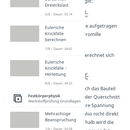
Dehnung
. Für Sie gilt:
Dreieckslast
6/8 – Dauer: 05:14
Sie wird an der x-Achse aufgetragen
Eulersche
Knickfälle
und in Prozent oder Promille
berechnen
angegeben.
7/8 – Dauer: 04:02
Die
Spannung σ
berechnet sich
Eulersche
folgendermaßen:
Knickfälle -
Herleitung
8/8 – Dauer: 04:33
Allerdings verformt sich das Bauteil
Festkörperphysik
später, wodurch sich der Querschnitt
Werkstoffprüfung Grundlagen
verändert. Die wahre Spannung
kann im Zugversuch also nicht direkt
Mehrachsige
Beanspruchung
ermittelt werden. Deshalb wird die
1/8 – Dauer: 03:28