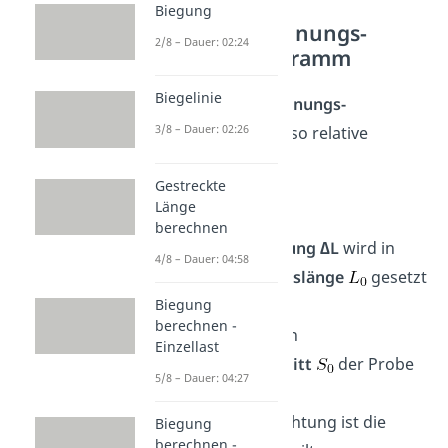
Biegung
Größen im Spannungs-
2/8 – Dauer: 02:24
Dehnungs-Diagramm
Biegelinie
Beim
Spannungs-Dehnungs-
3/8 – Dauer: 02:26
Diagramm
werden also relative
Größen verwendet.
Gestreckte
Das heißt,
Länge
berechnen
die
Längenänderung ∆L
wird in
4/8 – Dauer: 04:58
Bezug zur
Anfangslänge
gesetzt
Biegung
und
berechnen -
die
Kraft F
auf den
Einzellast
Anfangsquerschnitt
der Probe
5/8 – Dauer: 04:27
bezogen.
Die Größe in x-Richtung ist die
Biegung
berechnen -