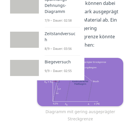
Die Streckgrenzen
können dabei
Dehnungs-
mehr oder weniger stark ausgeprägt
Diagramm
sein, dies hängt vom Material ab. Ein
7/9 – Dauer: 02:58
Diagramm mit einer gering
Zeitstandversuc
ausgeprägten Streckgrenze könnte
h
zum Beispiel so aussehen:
8/9 – Dauer: 03:56
Biegeversuch
9/9 – Dauer: 02:55
Diagramm mit gering ausgeprägter
Streckgrenze