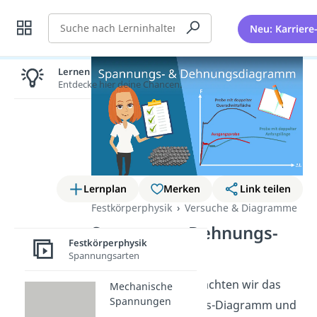
Suche
Neu: Karriere
Lernen lohnt sich!
Entdecke hier deine Chancen.
Lernplan
Merken
Link teilen
Festkörperphysik
Versuche & Diagramme
Spannungs-Dehnungs-
Festkörperphysik
Diagramm
Spannungsarten
In diesem Video betrachten wir das
Mechanische
Spannungen
Spannungs-Dehnungs-Diagramm und