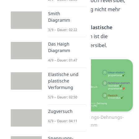
die Verformung noch reversibel,
aber die Spannung nicht mehr
Smith
proportional.
Diagramm
Zuletzt folgt der
plastische
3/9 – Dauer: 02:22
Bereich
. In diesem ist die
Das Haigh
Verformung irreversibel.
Diagramm
4/9 – Dauer: 01:47
Elastische und
plastische
Verformung
5/9 – Dauer: 02:50
Zugversuch
Bereiche im Spannungs-Dehnungs-
6/9 – Dauer: 04:11
Diagramm
Spannungs-