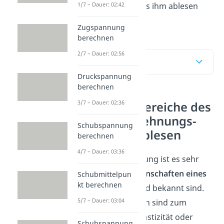
1/7 – Dauer: 02:42
die Größen, die du aus ihm ablesen
kannst. Los geht’s!
Zugspannung
berechnen
2/7 – Dauer: 02:56
Inhaltsübersicht
Druckspannung
berechnen
3/7 – Dauer: 02:36
Größen und Bereiche des
Spannungs-Dehnungs-
Schubspannung
Diagramms ablesen
berechnen
4/7 – Dauer: 03:36
In der Werkstoffprüfung ist es sehr
wichtig, dass die
Eigenschaften eines
Schubmittelpun
kt berechnen
Materials
ausreichend bekannt sind.
5/7 – Dauer: 03:04
Materialeigenschaften sind zum
Beispiel Festigkeit, Plastizität oder
Schubspannung