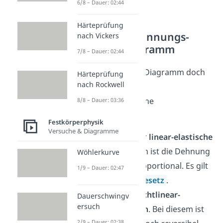
6/8 – Dauer: 02:44
Härteprüfung
Bereiche im Spannungs-
nach Vickers
Dehnungs-Diagramm
7/8 – Dauer: 02:44
Schauen wir uns das Diagramm doch
Härteprüfung
nach Rockwell
einmal genau an!
Man kann drei Bereiche
8/8 – Dauer: 03:36
unterscheiden:
Festkörperphysik
Versuche & Diagramme
Zuerst kommt der
linear-elastische
Bereich
. In diesem ist die Dehnung
Wöhlerkurve
zur Spannung proportional. Es gilt
1/9 – Dauer: 02:47
das
Hookesche Gesetz
.
Dann folgt der
nichtlinear-
Dauerschwingv
ersuch
elastische Bereich
. Bei diesem ist
2/9 – Dauer: 02:38