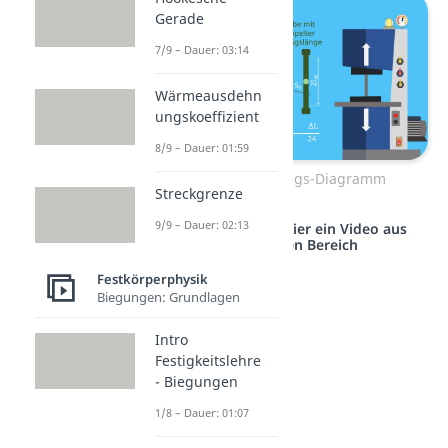
Gerade
7/9 – Dauer: 03:14
Wärmeausdehn
ungskoeffizient
8/9 – Dauer: 01:59
Kraft-Verlängerungs-Diagramm
Streckgrenze
9/9 – Dauer: 02:13
Studyflix vernetzt: Hier ein Video aus
einem anderen Bereich
Festkörperphysik
Biegungen: Grundlagen
Intro
Festigkeitslehre
- Biegungen
1/8 – Dauer: 01:07