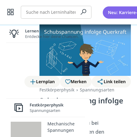
Suche
Neu: Karriere
Lernen lohnt sich!
Entdecke hier deine Chancen.
Lernplan
Merken
Link teilen
Festkörperphysik
Spannungsarten
Schubspannung infolge
Festkörperphysik
Querkraft
Spannungsarten
Du fragst dich, wie du bei
Mechanische
Spannungen
dünnwandigen Profilen den