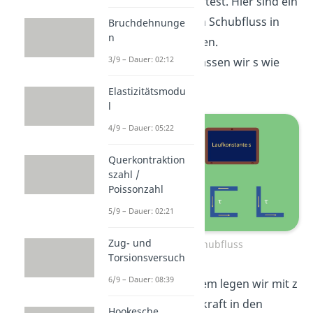
den Schubfluss erwartest. Hier sind ein
paar Beispiele für den Schubfluss in
Bruchdehnunge
n
dünnwandigen Profilen.
3/9 – Dauer: 02:12
In unserem U-Profil lassen wir s wie
folgt laufen:
Elastizitätsmodu
l
4/9 – Dauer: 05:22
Querkontraktion
szahl /
Poissonzahl
5/9 – Dauer: 02:21
Zug- und
Beispiele Schubfluss
Torsionsversuch
6/9 – Dauer: 08:39
Das Koordinatensystem legen wir mit z
in Richtung der Querkraft in den
Hookesche