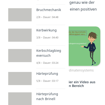
Abschnitt verhält sich genau wie der
obere, nur dass hier z einen positiven
Bruchmechanik
Wert hat.
2/8 – Dauer: 04:48
Kerbwirkung
3/8 – Dauer: 04:40
Kerbschlagbieg
eversuch
4/8 – Dauer: 03:24
Betrachten des Koordinatensystems
Härteprüfung
5/8 – Dauer: 03:17
Studyflix vernetzt: Hier ein Video aus
einem anderen Bereich
Härteprüfung
nach Brinell