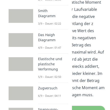
Laufvariable s. Das statische Moment
ist am Anfang unserer Laufvariable
Smith
Diagramm
also Null. Dann steigt die negative
Fläche konstant an. Entlang der z
3/9 – Dauer: 02:22
Achse wird der negative Wert des
Das Haigh
Dreiecks zu dem bereits negativen
Diagramm
Wert addiert, bis der Betrag des
4/9 – Dauer: 01:47
statischen Moments maximal wird. Auf
Elastische und
die negative Fläche wird ab jetzt die
plastische
positive Fläche des Dreiecks addiert,
Verformung
die Fläche wird also wieder kleiner. Im
5/9 – Dauer: 02:50
unteren Abschnitt nimmt der Betrag
weiter ab bis das statische Moment am
Zugversuch
Ende wieder Null betragen muss.
6/9 – Dauer: 04:11
Spannungs-