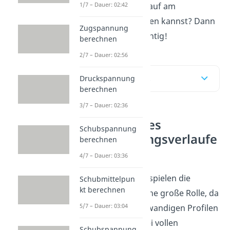
1/7 – Dauer: 02:42
Schubspannungsverlauf am
schnellsten einzeichnen kannst? Dann
Zugspannung
bist du hier genau richtig!
berechnen
2/7 – Dauer: 02:56
Inhaltsübersicht
Druckspannung
berechnen
3/7 – Dauer: 02:36
Einzeichnen des
Schubspannung
Schubspannungsverlaufe
berechnen
s
4/7 – Dauer: 03:36
Gerade im Leichtbau spielen die
Schubmittelpun
kt berechnen
Schubspannungen eine große Rolle, da
5/7 – Dauer: 03:04
wir hier oft mit dünnwandigen Profilen
arbeiten. Während bei vollen
Schubspannung