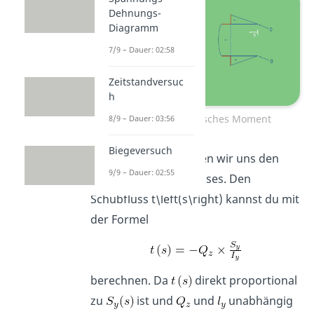
Dehnungs-
Diagramm
7/9 – Dauer: 02:58
Zeitstandversuc
h
Bestimmung statisches Moment
8/9 – Dauer: 03:56
Biegeversuch
Als nächstes überlegen wir uns den
9/9 – Dauer: 02:55
Verlauf des Schubflusses. Den
Schubfluss t\left(s\right) kannst du mit
der Formel
berechnen. Da
direkt proportional
zu
ist und
und
unabhängig