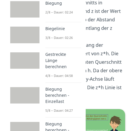
die Dicke des Querschnitts in
Biegung
Abhängigkeit von s und z ist der Wert
2/8 – Dauer: 02:24
der z-Koordinate, also der Abstand
zum Schwerpunkt S entlang der z
Biegelinie
Achse.
3/8 – Dauer: 02:26
Nun skizieren wir entlang der
Laufvariable s den Wert von z*h. Die
Gestreckte
Länge
Dicke bleibt im gesamten Querschnitt
berechnen
gleich und somit auch h. Da der obere
4/8 – Dauer: 04:58
Abschnitt parallel zur y-Achse läuft
bleibt z hier konstant. Die z*h Linie ist
Biegung
berechnen -
hier also gerade.
Einzellast
5/8 – Dauer: 04:27
Biegung
berechnen -