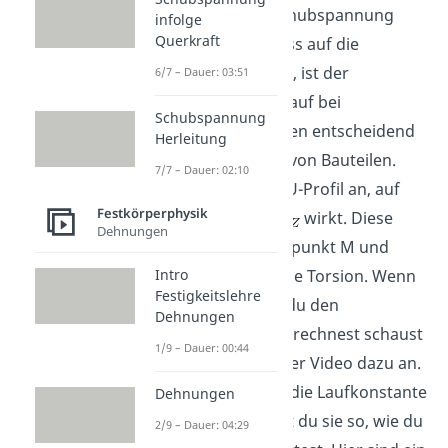
Querschnitten die Schubspannung
infolge
Querkraft
keinen großen Einfluss auf die
Gesamtbelastung hat, ist der
6/7 – Dauer: 03:51
Schubspannungsverlauf bei
Schubspannung
dünnwandigen Profilen entscheidend
Herleitung
für die Konzipierung von Bauteilen.
7/7 – Dauer: 02:10
Wir schauen uns ein U-Profil an, auf
Festkörperphysik
das eine Querkraft
wirkt. Diese
Dehnungen
wirkt am Schubmittelpunkt M und
Intro
verursacht somit keine Torsion. Wenn
Festigkeitslehre
du wissen willst, wie du den
Dehnungen
Schubmittelpunkt
berechnest schaust
1/9 – Dauer: 00:44
du dir am besten unser Video dazu an.
Als erstes führen wir die Laufkonstante
Dehnungen
s ein. Am besten legst du sie so, wie du
2/9 – Dauer: 04:29