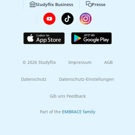
Studyflix Business
Presse
© 2026 Studyflix
Impressum
AGB
Datenschutz
Datenschutz-Einstellungen
Gib uns Feedback
Part of the
EMBRACE family