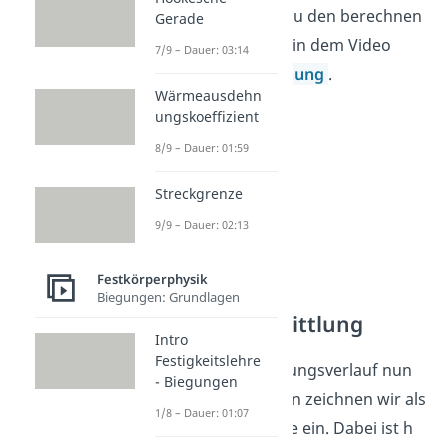
Schwerpunkt S. Wie du den berechnen
Gerade
kannst zeigen wir dir in dem Video
7/9 – Dauer: 03:14
Schwerpunktberechnung
.
Wärmeausdehn
ungskoeffizient
8/9 – Dauer: 01:59
Streckgrenze
9/9 – Dauer: 02:13
Festkörperphysik
Biegungen: Grundlagen
Graphische Ermittlung
Intro
Festigkeitslehre
Um den Schubspannungsverlauf nun
- Biegungen
graphisch zu ermitteln zeichnen wir als
1/8 – Dauer: 01:07
erstes die z*h (s) Linie ein. Dabei ist h