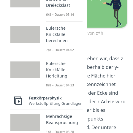
Dreieckslast
6/8 – Dauer: 05:14
Eulersche
Einzeichnen von z*h
Knickfälle
berechnen
Betrachten wir das
7/8 – Dauer: 04:02
Koordinatensystem, sehen wir, dass z
Eulersche
und somit auch z*h oberhalb der y-
Knickfälle -
Achse negativ sind. Die Fläche hier
Herleitung
muss also negativ gekennzeichnet
8/8 – Dauer: 04:33
werden. Die Werte an der Ecke sind
Festkörperphysik
immer gleich. Entlang der z Achse wird
Werkstoffprüfung Grundlagen
z und damit z*h größer bis es
Mehrachsige
unterhalb des Schwerpunkts
Beanspruchung
schließlich positiv wird. Der untere
1/8 – Dauer: 03:28