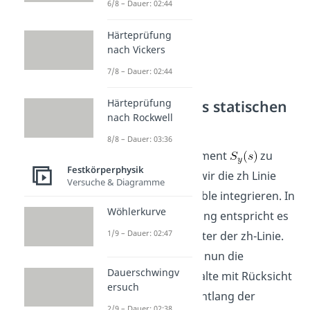
6/8 – Dauer: 02:44
Härteprüfung
nach Vickers
7/8 – Dauer: 02:44
Bestimmung des statischen
Härteprüfung
nach Rockwell
Moments
8/8 – Dauer: 03:36
Um das statische Moment
zu
Festkörperphysik
bestimmen, müssen wir die zh Linie
Versuche & Diagramme
entlang der Laufvariable integrieren. In
Wöhlerkurve
der graphischen Lösung entspricht es
1/9 – Dauer: 02:47
dem Flächeninhalt unter der zh-Linie.
Deshalb addieren wir nun die
Dauerschwingv
einzelnen Flächeninhalte mit Rücksicht
ersuch
auf ihre Vorzeichen entlang der
2/9 – Dauer: 02:38