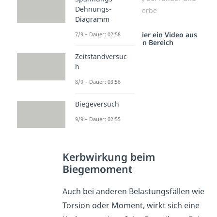
Dehnungs-
spitzer Kerbe
Diagramm
Studyflix vernetzt: Hier ein Video aus
7/9 – Dauer: 02:58
einem anderen Bereich
Zeitstandversuc
h
8/9 – Dauer: 03:56
Biegeversuch
9/9 – Dauer: 02:55
Kerbwirkung beim
Biegemoment
Auch bei anderen Belastungsfällen wie
Torsion oder Moment, wirkt sich eine