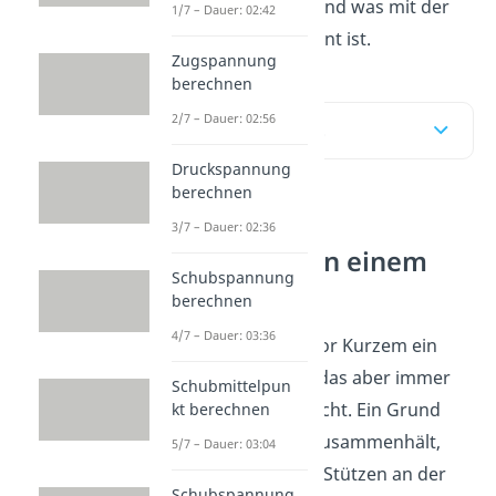
hervorgerufen wird und was mit der
1/7 – Dauer: 02:42
Kerbspannung gemeint ist.
Zugspannung
berechnen
2/7 – Dauer: 02:56
Inhaltsübersicht
Druckspannung
berechnen
Erklärung der
3/7 – Dauer: 02:36
Kerbwirkung in einem
Schubspannung
Rundstab
berechnen
4/7 – Dauer: 03:36
Stell dir vor du hast vor Kurzem ein
neues Regal gebaut, das aber immer
Schubmittelpun
wieder zusammenbricht. Ein Grund
kt berechnen
dafür, dass es nicht zusammenhält,
5/7 – Dauer: 03:04
könnte sein, dass die Stützen an der
Schubspannung