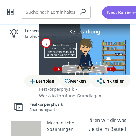
Suche
Neu: Karriere
Lernen lohnt sich!
Entdecke hier deine Chancen.
Lernplan
Merken
Link teilen
Festkörperphysik
Werkstoffprüfung Grundlagen
Festkörperphysik
Kerbwirkung
Spannungsarten
In diesem Beitrag erklären wir dir was
Mechanische
die Kerbwirkung ist, wie sie im Bauteil
Spannungen