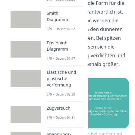
Kerbe, sondern auch die Form für die
Größe der Spitzen verantwortlich ist.
Smith
Diagramm
Bei einer runden Kerbe werden die
Kraftlinien langsam in den dünneren
3/9 – Dauer: 02:22
Querschnitt übertragen. Bei spitzen
Das Haigh
Kerben dagegen müssen sich die
Diagramm
Kraftlinien schlagartig verdichten und
4/9 – Dauer: 01:47
die Spannung wird deshalb größer.
Elastische und
plastische
Verformung
5/9 – Dauer: 02:50
Zugversuch
6/9 – Dauer: 04:11
Spannungsverteilung bei runder und
Spannungs-