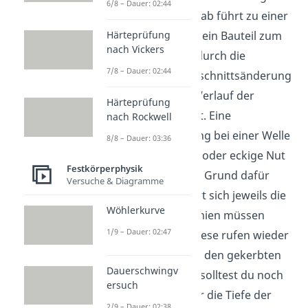
6/8 – Dauer: 02:44
einem glatten Rundstab führt zu einer
Kerbwirkung. Wenn dein Bauteil zum
Härteprüfung
nach Vickers
Beispiel schon allein durch die
7/8 – Dauer: 02:44
Geometrie eine Querschnittsänderung
hervorruft, wird der Verlauf der
Härteprüfung
Kraftlinien beeinflusst. Eine
nach Rockwell
Durchmesseränderung bei einer Welle
8/8 – Dauer: 03:36
oder aber eine runde oder eckige Nut
Festkörperphysik
im Bauteil können ein Grund dafür
Versuche & Diagramme
sein. Bei diesen ändert sich jeweils die
Wöhlerkurve
Fläche und die Kraftlinien müssen
1/9 – Dauer: 02:47
verdichtet werden. Diese rufen wieder
Spannungsspitzen an den gekerbten
Dauerschwingv
Stellen hervor. Dabei solltest du noch
ersuch
wissen, dass nicht nur die Tiefe der
2/9 – Dauer: 02:38