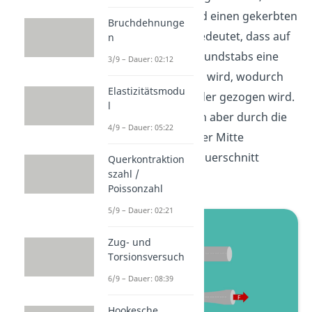
glatten, Rundstab und einen gekerbten
Bruchdehnunge
Rundstab. Gekerbt bedeutet, dass auf
n
die Stirnflächen des Rundstabs eine
3/9 – Dauer: 02:12
Zugkraft aufgebracht wird, wodurch
Elastizitätsmodu
der Körper auseinander gezogen wird.
l
Zeitgleich zieht er sich aber durch die
4/9 – Dauer: 05:22
Querkontraktion in der Mitte
zusammen und der Querschnitt
Querkontraktion
szahl /
verändert sich.
Poissonzahl
5/9 – Dauer: 02:21
Zug- und
Torsionsversuch
6/9 – Dauer: 08:39
Hookesche