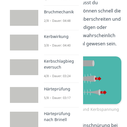
Spannungsspitzen musst du
aufpassen, denn sie können schnell die
Bruchmechanik
zulässige Spannung überschreiten und
2/8 – Dauer: 04:48
dann das Bauteil schädigen oder
zerstören. So wird es wahrscheinlich
Kerbwirkung
auch bei deinem Regal gewesen sein.
3/8 – Dauer: 04:40
Kerbschlagbieg
eversuch
4/8 – Dauer: 03:24
Härteprüfung
5/8 – Dauer: 03:17
Spannungsverteilung und Kerbspannung
Härteprüfung
nach Brinell
Doch nicht nur eine Einschnürung bei