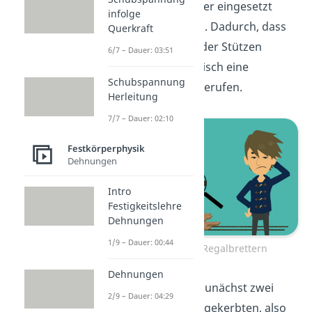
Stelle an der die Bretter eingesetzt
infolge
wurden, zu dünn sind. Dadurch, dass
Querkraft
sich der Querschnitt der Stützen
6/7 – Dauer: 03:51
ändert, wird automatisch eine
Schubspannung
Kerbwirkung hervorgerufen.
Herleitung
7/7 – Dauer: 02:10
Festkörperphysik
Dehnungen
Intro
Festigkeitslehre
Dehnungen
1/9 – Dauer: 00:44
Kerbwirkung bei Regalbrettern
Dehnungen
Betrachten wir dazu zunächst zwei
2/9 – Dauer: 04:29
Rundstäbe – einen ungekerbten, also