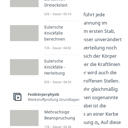
Rundstab
Dreieckslast
Wie du bereits weißt, führt jede
6/8 – Dauer: 05:14
Belastung zu einer Spannung im
Eulersche
jeweiligen Körper. Beim ersten Stab,
Knickfälle
berechnen
bei dem der Durchmesser unverändert
ist, ist die Spannungsverteilung noch
7/8 – Dauer: 04:02
gleichmäßig. Je mehr sich der Körper
Eulersche
einschnürt und je enger die Kraftlinien
Knickfälle -
verlaufen, desto höher wird auch die
Herleitung
Spannung an den betroffenen Stellen.
8/8 – Dauer: 04:33
Diese ist also nicht mehr gleichmäßig
Festkörperphysik
verteilt und es entstehen sogenannte
Werkstoffprüfung Grundlagen
Spannungsspitzen. Dabei ist die
Mehrachsige
höchste Spannung die an einer Kerbe
Beanspruchung
auftritt die Kerbspannung σ
Auf diese
k
.
1/8 – Dauer: 03:28