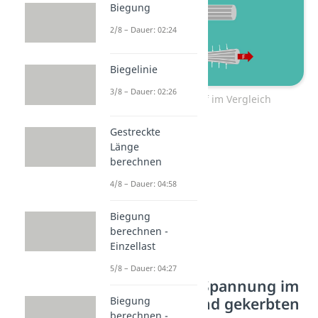
Biegung
2/8 – Dauer: 02:24
Biegelinie
3/8 – Dauer: 02:26
Kraftlinienverlauf im Vergleich
Gestreckte
Länge
berechnen
4/8 – Dauer: 04:58
Biegung
berechnen -
Einzellast
5/8 – Dauer: 04:27
Verteilung der Spannung im
ungekerbten und gekerbten
Biegung
berechnen -