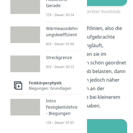
Gerade
Ungekerbter und gekerbter Rundstab
7/9 – Dauer: 03:14
Wenn wir nun die Kraftlinien, also die
Wärmeausdehn
ungskoeffizient
Linien, an denen die aufgebrachte
8/9 – Dauer: 01:59
Kraft im Körper entlangläuft,
betrachten, dann sehen sie im
Streckgrenze
unbelasteten Fall noch schön geordnet
9/9 – Dauer: 02:13
aus. Wenn wir den Stab belasten, dann
müssen die Kraftlinien jedoch näher
Festkörperphysik
zusammenrücken, um an der
Biegungen: Grundlagen
einschnürenden Stelle bei kleinerem
Intro
Querschnitt Platz zu haben.
Festigkeitslehre
- Biegungen
1/8 – Dauer: 01:07