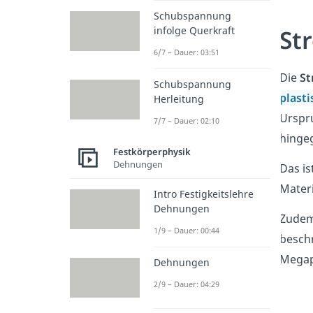
Schubspannung
St
infolge Querkraft
6/7 – Dauer: 03:51
Die
St
Schubspannung
plast
Herleitung
Urspr
7/7 – Dauer: 02:10
hingeg
Festkörperphysik
Dehnungen
Das is
Materi
Intro Festigkeitslehre
Dehnungen
Zudem
1/9 – Dauer: 00:44
beschr
Megap
Dehnungen
2/9 – Dauer: 04:29