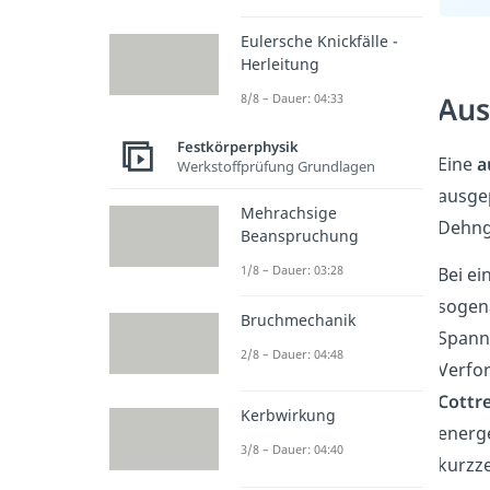
Eulersche Knickfälle -
Herleitung
Aus
8/8 – Dauer: 04:33
Festkörperphysik
Eine
a
Werkstoffprüfung Grundlagen
ausge
Mehrachsige
Dehng
Beanspruchung
1/8 – Dauer: 03:28
Bei e
sogen
Bruchmechanik
Spannu
2/8 – Dauer: 04:48
Verfor
Cottr
Kerbwirkung
energe
3/8 – Dauer: 04:40
kurzz