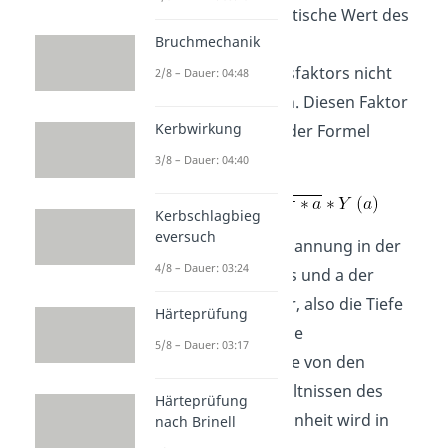
soll, dann darf der kritische Wert des
Bruchmechanik
sogenannten
Spannungsintensitätsfaktors nicht
2/8 – Dauer: 04:48
überschritten werden. Diesen Faktor
Kerbwirkung
kannst du mit folgender Formel
beschreiben:
3/8 – Dauer: 04:40
Kerbschlagbieg
eversuch
Sigma ist dabei die Spannung in der
4/8 – Dauer: 03:24
Umgebung des Risses und a der
Rissgrößenparameter, also die Tiefe
Härteprüfung
des Risses. Y(a) ist eine
5/8 – Dauer: 03:17
Korrekturfunktion, die von den
geometrischen Verhältnissen des
Härteprüfung
Risses abhängt. Die Einheit wird in
nach Brinell