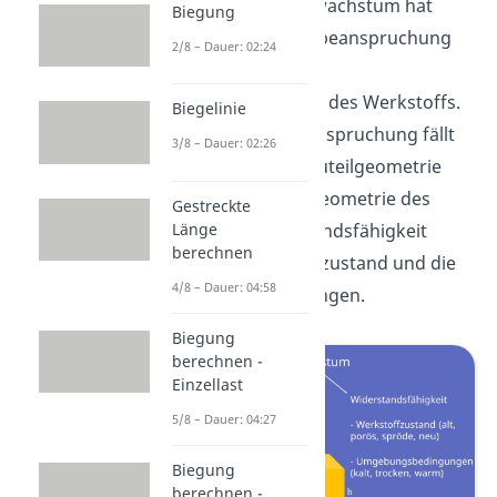
Einfluss auf das Risswachstum hat
Biegung
einerseits die Bauteilbeanspruchung
2/8 – Dauer: 02:24
und andererseits die
Widerstandsfähigkeit des Werkstoffs.
Biegelinie
Unter die Bauteilbeanspruchung fällt
3/8 – Dauer: 02:26
die Belastung, die Bauteilgeometrie
und die Größe und Geometrie des
Gestreckte
Länge
Fehlers. Zur Widerstandsfähigkeit
berechnen
zählen der Werkstoffzustand und die
4/8 – Dauer: 04:58
Umgebungsbedingungen.
Biegung
berechnen -
Einzellast
5/8 – Dauer: 04:27
Biegung
berechnen -