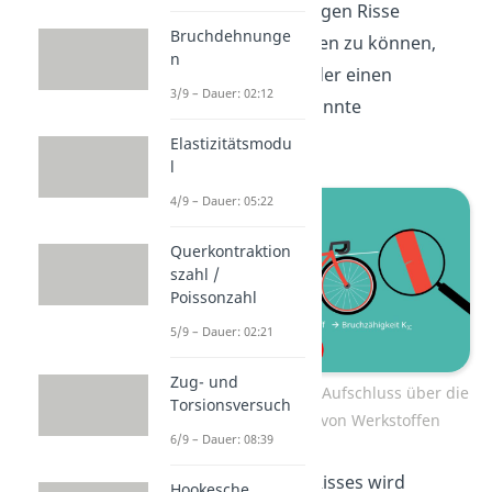
Unempfindlichkeit gegen Risse
Bruchdehnunge
quantitativ beschreiben zu können,
n
gibt es auch hier wieder einen
3/9 – Dauer: 02:12
Kennwert, die sogenannte
Bruchzähigkeit K
.
Elastizitätsmodu
IC
l
4/9 – Dauer: 05:22
Querkontraktion
szahl /
Poissonzahl
5/9 – Dauer: 02:21
Zug- und
Die Bruchzähigkeit gibt Aufschluss über die
Torsionsversuch
Rissempfindlichkeit von Werkstoffen
6/9 – Dauer: 08:39
Zum Wachsen eines Risses wird
Hookesche