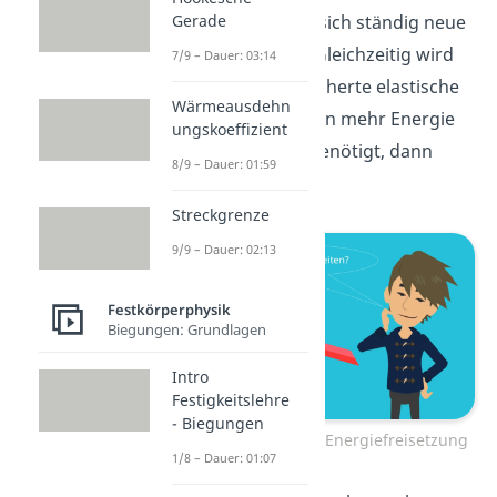
Gerade
Energie benötigt, da sich ständig neue
Oberflächen bilden. Gleichzeitig wird
7/9 – Dauer: 03:14
aber auch die gespeicherte elastische
Wärmeausdehn
Energie frei. Wenn nun mehr Energie
ungskoeffizient
freigesetzt wird als benötigt, dann
8/9 – Dauer: 01:59
wächst der Riss.
Streckgrenze
9/9 – Dauer: 02:13
Festkörperphysik
Biegungen: Grundlagen
Intro
Festigkeitslehre
- Biegungen
Rissausbreitung durch Energiefreisetzung
1/8 – Dauer: 01:07