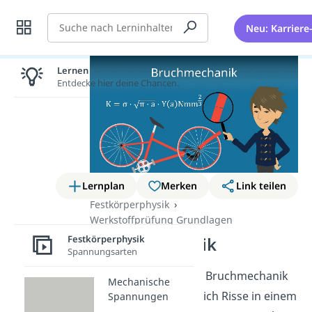
Suche
Neu: Karriere
Lernen lohnt sich!
Entdecke hier deine Chancen.
Lernplan
Merken
Link teilen
Festkörperphysik
Werkstoffprüfung Grundlagen
Festkörperphysik
Bruchmechanik
Spannungsarten
In diesem Beitrag zur Bruchmechanik
Mechanische
erklären wir dir, wie sich Risse in einem
Spannungen