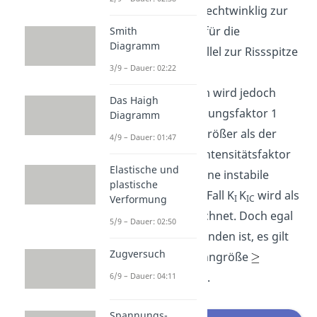
die Schubspannung rechtwinklig zur
Rissspitze als K
und für die
Smith
II
Diagramm
Schubspannung parallel zur Rissspitze
3/9 – Dauer: 02:22
als K
. Als schärfstes
III
Beurteilungskriterium wird jedoch
Das Haigh
meistens der Rissöffnungsfaktor 1
Diagramm
betrachtet. Wenn K
größer als der
I
4/9 – Dauer: 01:47
kritische Spannungsintensitätsfaktor
Elastische und
K
ist, dann erfolgt eine instabile
IC
plastische
Rissausbreitung. Der Fall K
K
wird als
Verformung
I
IC
Bruchzähigkeit bezeichnet. Doch egal
5/9 – Dauer: 02:50
welcher Modus vorhanden ist, es gilt
Zugversuch
immer Belastungskenngröße
Werkstoffkenngröße.
6/9 – Dauer: 04:11
Spannungs-