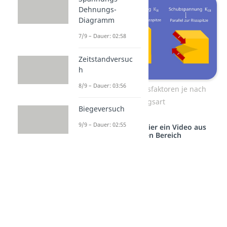
Dehnungs-
Diagramm
7/9 – Dauer: 02:58
Zeitstandversuc
h
8/9 – Dauer: 03:56
Spannungsintensitätsfaktoren je nach
Belastungsart
Biegeversuch
9/9 – Dauer: 02:55
Studyflix vernetzt: Hier ein Video aus
einem anderen Bereich