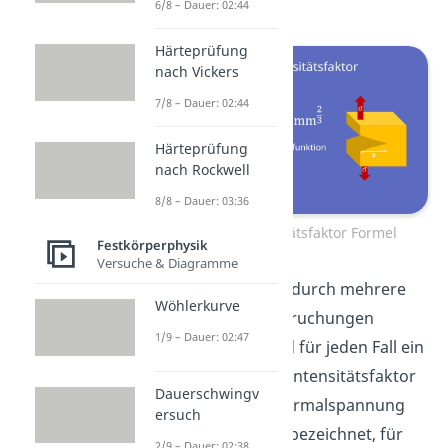
angegeben.
6/8 – Dauer: 02:44
Härteprüfung
nach Vickers
7/8 – Dauer: 02:44
Härteprüfung
nach Rockwell
8/8 – Dauer: 03:36
Spannungsintensitätsfaktor Formel
Festkörperphysik
Versuche & Diagramme
Da sich der Riss aber durch mehrere
Wöhlerkurve
verschiedene Beanspruchungen
1/9 – Dauer: 02:47
ausbreiten kann, wird für jeden Fall ein
einzelner Spannungsintensitätsfaktor
Dauerschwingv
berechnet. Für die Normalspannung
ersuch
wird der Faktor als K bezeichnet, für
2/9 – Dauer: 02:38