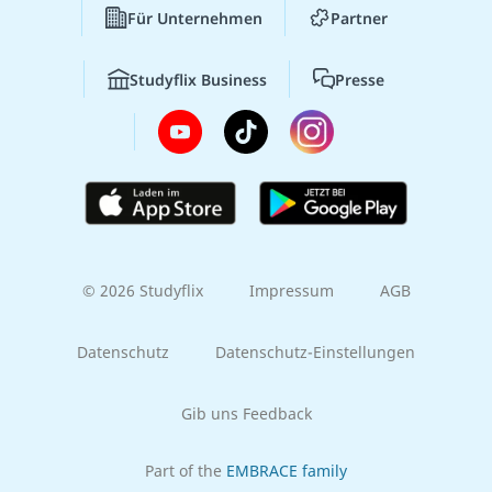
Für Unternehmen
Partner
Studyflix Business
Presse
© 2026 Studyflix
Impressum
AGB
Datenschutz
Datenschutz-Einstellungen
Gib uns Feedback
Part of the
EMBRACE family