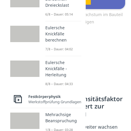
Dreieckslast
Faktoren die das Risswachstum im Bauteil
6/8 – Dauer: 05:14
begünstigen
Eulersche
Knickfälle
berechnen
7/8 – Dauer: 04:02
Eulersche
Knickfälle -
Herleitung
8/8 – Dauer: 04:33
Festkörperphysik
Spannungsintensitätsfaktor
Werkstoffprüfung Grundlagen
als kritischer Wert zur
Rissausbreitung
Mehrachsige
Beanspruchung
Wenn der Riss nicht weiter wachsen
1/8 – Dauer: 03:28