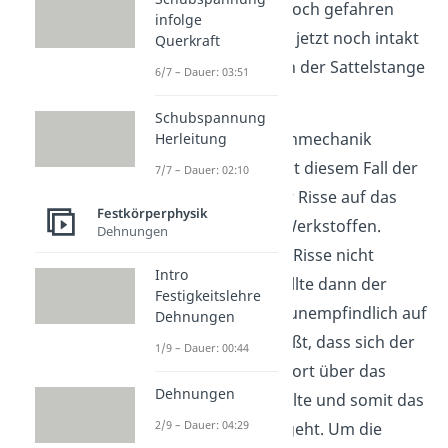
Fahrrad in ein Schlagloch gefahren
infolge
und weißt nicht ob es jetzt noch intakt
Querkraft
ist, da du einen Riss in der Sattelstange
6/7 – Dauer: 03:51
hast.
Schubspannung
Die sogenannte Bruchmechanik
Herleitung
befasst sich genau mit diesem Fall der
7/7 – Dauer: 02:10
Auswirkung einzelner Risse auf das
Festkörperphysik
Bruchverhalten von Werkstoffen.
Dehnungen
Manchmal kann man Risse nicht
Intro
vermeiden, jedoch sollte dann der
Festigkeitslehre
Werkstoff möglichst unempfindlich auf
Dehnungen
sie reagieren. Das heißt, dass sich der
1/9 – Dauer: 00:44
kleinste Riss nicht sofort über das
Dehnungen
Bauteil ausbreiten sollte und somit das
2/9 – Dauer: 04:29
Werkstück zu Bruch geht. Um die