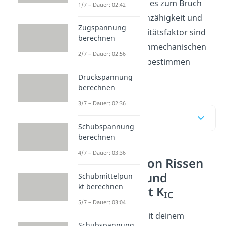
Bauteil ausbreiten bis es zum Bruch
1/7 – Dauer: 02:42
kommt, was die Bruchzähigkeit und
Zugspannung
der Spannungsintensitätsfaktor sind
berechnen
und wie sich die bruchmechanischen
2/7 – Dauer: 02:56
Werkstoffkennwerte bestimmen
lassen.
Druckspannung
berechnen
3/7 – Dauer: 02:36
Inhaltsübersicht
Schubspannung
berechnen
4/7 – Dauer: 03:36
Ausbreitung von Rissen
im Werkstoff und
Schubmittelpun
kt berechnen
Bruchzähigkeit K
IC
5/7 – Dauer: 03:04
Stell dir vor, du bist mit deinem
Schubspannung