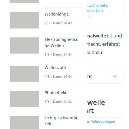
Longitudinalwelle
einfach erklärt
Wellenlänge
(00:12)
2/8 – Dauer: 04:49
Was eine
Longitudinalwelle
ist und
Elektromagnetisc
was sie besonders macht, erfährst
he Wellen
du hier und im
Video
dazu.
3/8 – Dauer: 04:44
Wellenzahl
Inhaltsübersicht
4/8 – Dauer: 03:54
Photoeffekt
Longitudinalwelle
5/8 – Dauer: 04:32
einfach erklärt
Lichtgeschwindig
zur Stelle im Video springen
keit
(00:12)