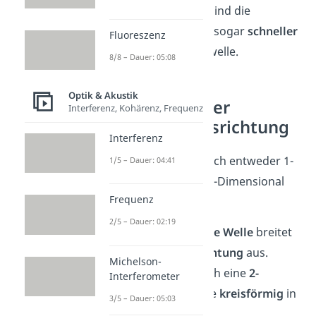
eines
Festkörpers
sind die
Longitudinalwellen sogar
schneller
Fluoreszenz
als die Transversalwelle.
8/8 – Dauer: 05:08
Optik & Akustik
Dimension der
Interferenz, Kohärenz, Frequenz
Ausbreitungsrichtung
Interferenz
Eine Welle breitet sich entweder 1-
1/5 – Dauer: 04:41
Dimensional oder 2-Dimensional
Frequenz
aus.
2/5 – Dauer: 02:19
Eine
1-Dimensionale Welle
breitet
sich nur in
eine Richtung
aus.
Michelson-
Dagegen breitet sich eine
2-
Interferometer
Dimensionale
Welle
kreisförmig
in
3/5 – Dauer: 05:03
alle Richtungen aus.