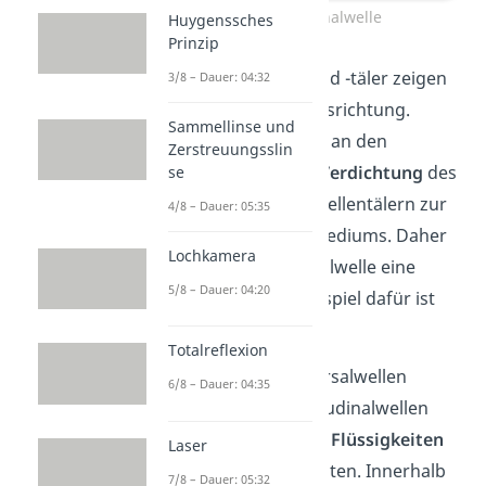
Longitudinalwelle
Huygenssches
Prinzip
Die Wellenberge und -täler zeigen
3/8 – Dauer: 04:32
sich in Ausbreitungsrichtung.
Sammellinse und
Dadurch kommt es an den
Zerstreuungsslin
Wellenbergen zur
Verdichtung
des
se
Mediums und an Wellentälern zur
4/8 – Dauer: 05:35
Verdünnung
des Mediums. Daher
Lochkamera
ist eine Longitudinalwelle eine
5/8 – Dauer: 04:20
Druckwelle. Ein Beispiel dafür ist
eine
Schallwelle
.
Totalreflexion
Anders als Transversalwellen
6/8 – Dauer: 04:35
können sich Longitudinalwellen
auch innerhalb von
Flüssigkeiten
Laser
oder
Gasen
ausbreiten. Innerhalb
7/8 – Dauer: 05:32