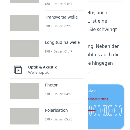
6/8 – Dauer: 03:37
Die
Longitudinalwelle
, auch
Transversalwelle
Längswelle genannt, ist eine
7/8 – Dauer: 02:19
mechanische Welle. Sie schwingt
parallel
zu ihrer
Longitudinalwelle
Ausbreitungsrichtung. Neben der
8/8 – Dauer: 01:47
Longitudinalwelle gibt es auch die
Transversalwelle, die hingegen
Optik & Akustik
senkrecht schwingt.
Wellenoptik
Photon
1/8 – Dauer: 04:18
Polarisation
2/8 – Dauer: 05:25