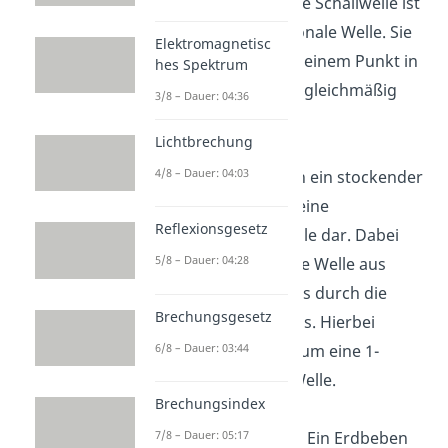
Schallwelle
: Eine Schallwelle ist
eine 2-Dimensionale Welle. Sie
Elektromagnetisc
breitet sich von einem Punkt in
hes Spektrum
alle Richtungen gleichmäßig
3/8 – Dauer: 04:36
aus.
Lichtbrechung
4/8 – Dauer: 04:03
Stauwelle
: Auch ein stockender
Autostau stellt eine
Reflexionsgesetz
Longitudinalwelle dar. Dabei
5/8 – Dauer: 04:28
bewegt sich eine Welle aus
fahrenden Autos durch die
Brechungsgesetz
stehenden Autos. Hierbei
6/8 – Dauer: 03:44
handelt es sich um eine 1-
Dimensionale Welle.
Brechungsindex
7/8 – Dauer: 05:17
Erdbebenwelle
: Ein Erdbeben