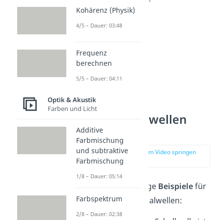
Kohärenz (Physik)
4/5 – Dauer: 03:48
Frequenz
berechnen
5/5 – Dauer: 04:11
Optik & Akustik
Farben und Licht
Longitudinalwellen
Additive
Beispiel
Farbmischung
und subtraktive
zur Stelle im Video springen
(00:28)
Farbmischung
1/8 – Dauer: 05:14
Hier findest du einige
Beispiele
für
Farbspektrum
typische Longitudinalwellen:
2/8 – Dauer: 02:38