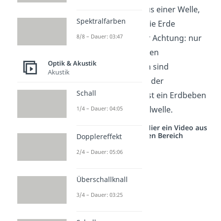
besteht auch aus einer Welle,
Spektralfarben
die sich durch die Erde
ausbreitet. Aber Achtung: nur
8/8 – Dauer: 03:47
die unterirdischen
Optik & Akustik
Erdbebenwellen sind
Akustik
longitudinal. An der
Schall
Erdoberfläche ist ein Erdbeben
eine Transversalwelle.
1/4 – Dauer: 04:05
Studyflix vernetzt: Hier ein Video aus
einem anderen Bereich
Dopplereffekt
2/4 – Dauer: 05:06
Überschallknall
3/4 – Dauer: 03:25