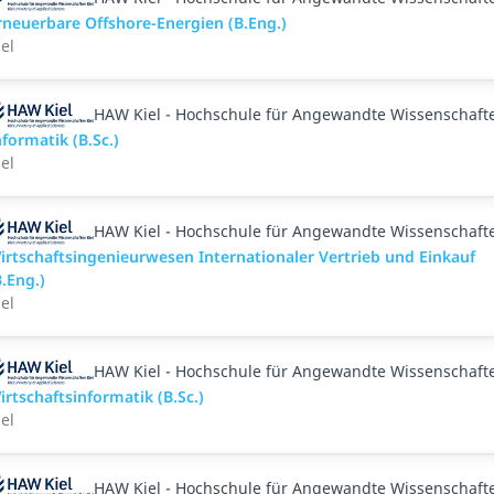
rneuerbare Offshore-Energien (B.Eng.)
iel
HAW Kiel - Hochschule für Angewandte Wissenschaft
nformatik (B.Sc.)
iel
HAW Kiel - Hochschule für Angewandte Wissenschaft
irtschaftsingenieurwesen Internationaler Vertrieb und Einkauf
B.Eng.)
iel
HAW Kiel - Hochschule für Angewandte Wissenschaft
irtschaftsinformatik (B.Sc.)
iel
HAW Kiel - Hochschule für Angewandte Wissenschaft