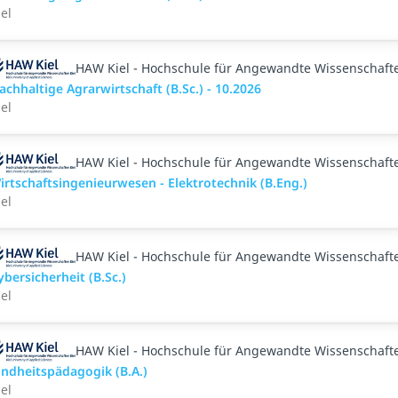
iel
HAW Kiel - Hochschule für Angewandte Wissenschaft
achhaltige Agrarwirtschaft (B.Sc.) - 10.2026
iel
HAW Kiel - Hochschule für Angewandte Wissenschaft
irtschaftsingenieurwesen - Elektrotechnik (B.Eng.)
iel
HAW Kiel - Hochschule für Angewandte Wissenschaft
ybersicherheit (B.Sc.)
iel
HAW Kiel - Hochschule für Angewandte Wissenschaft
indheitspädagogik (B.A.)
iel