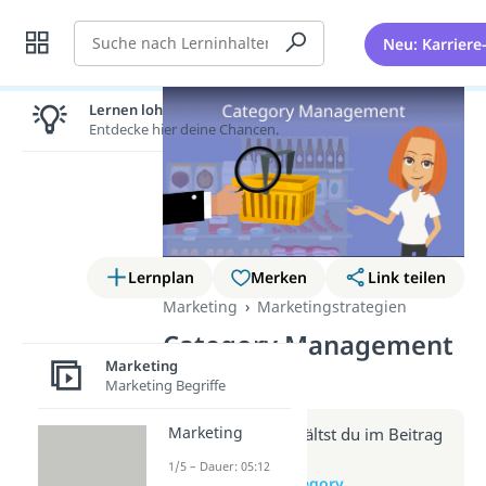
Suche
Neu: Karriere
Lernen lohnt sich!
Entdecke hier deine Chancen.
Lernplan
Merken
Link teilen
Marketing
Marketingstrategien
Category Management
Marketing
(Video)
Marketing Begriffe
Marketing
Weitere Infos erhältst du im Beitrag
zum Video
1/5 – Dauer: 05:12
zum Beitrag: Category