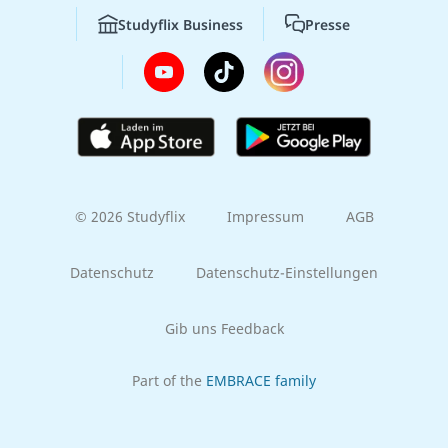
Studyflix Business
Presse
© 2026 Studyflix
Impressum
AGB
Datenschutz
Datenschutz-Einstellungen
Gib uns Feedback
Part of the
EMBRACE family