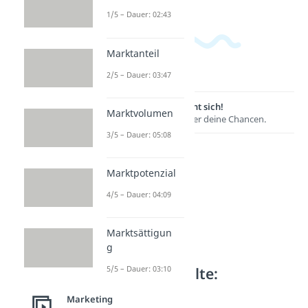
1/5 – Dauer: 02:43
Marktanteil
2/5 – Dauer: 03:47
Lernen lohnt sich!
Marktvolumen
Entdecke hier deine Chancen.
3/5 – Dauer: 05:08
Marktpotenzial
4/5 – Dauer: 04:09
Marktsättigun
g
Weitere Inhalte:
5/5 – Dauer: 03:10
Marketing
Marketing