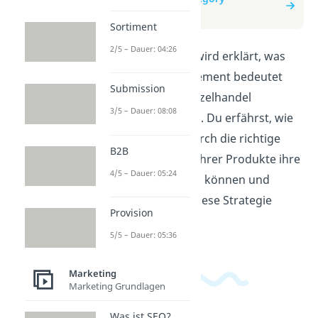
Management
Sortiment
2/5 – Dauer: 04:26
In diesem Video wird erklärt, was
Category Management bedeutet
Submission
und wie es im Einzelhandel
3/5 – Dauer: 08:08
angewendet wird. Du erfährst, wie
Unternehmen durch die richtige
B2B
Kategorisierung ihrer Produkte ihre
4/5 – Dauer: 05:24
Umsätze steigern können und
welche Vorteile diese Strategie
Provision
bietet.
5/5 – Dauer: 05:36
Marketing
Marketing Grundlagen
Was ist SEO?