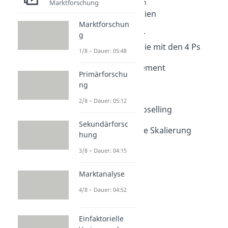
Marketingstrategien
Marktforschung
Marketingstrategien
Marktforschun
Dauer: 05:07
Entwicklung einer
g
Marketingstrategie mit den 4 Ps
1/8 – Dauer: 05:48
Dauer: 04:18
Category Management
Primärforschu
Dauer: 03:39
ng
Ansoff Matrix
Dauer: 06:08
2/8 – Dauer: 05:12
Cross Selling & Upselling
Dauer: 04:04
Sekundärforsc
Multidimensionale Skalierung
hung
Dauer: 09:41
3/8 – Dauer: 04:15
Marktanalyse
4/8 – Dauer: 04:52
Einfaktorielle