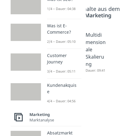
Beliebte Inhalte aus dem
1/4 – Dauer: 04:38
Bereich
Marketing
Was ist E-
Commerce?
Ansoff
Cross
Multidi
Matrix
Selling &
mension
2/4 – Dauer: 05:10
Dauer: 06:08
Upsellin
ale
Customer
g
Skalieru
Journey
Dauer: 04:04
ng
Dauer: 09:41
3/4 – Dauer: 05:11
Kundenakquis
e
4/4 – Dauer: 04:56
Marketing
Marktanalyse
Absatzmarkt